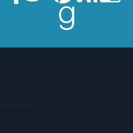
Ojo Lector
encanta leer. Vivo en Sevilla
mi novio y mi chihuahua-pantera