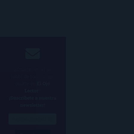
¿Quieres estar al
tanto de todo lo que
ocurre en
El Ojo
Lector
?
¡Suscríbete a nuestra
newsletter!