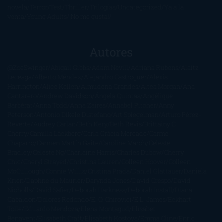
novela
Terror
Test
Thriller
Trilogías
Uncategorized
Ya a la
venta
Young Adults
¡No me gusta!
Autores
@ZoeSwinger
Abigail Gibbs
Adam Nevill
Adriana Rubens
Alaitz
Leceaga
Alberto Méndez
Alejandro Castroguer
Alexis
Harrington
Alice Kellen
Almudena Grandes
Altea Morgan
Ana
Cantarero
Andrew Davidson
Ángela Quintas
Angélique
Barbérat
Anna Todd
Anna Zaires
Annabel Pitcher
Anny
Peterson
Antonio Dikele Distefano
Art Spiegelman
Arturo Pérez-
Reverte
Audrey Carlan
Beth Kery
Beth Revis
Brittainy C.
Cherry
Camilla Läckberg
Carla Gràcia Mercadé
Carme
Chaparro
Carmen Martín Gaite
Caroline March
Celeste
Bradley
Celeste Ng
Charlaine Harris
Charles Dubow
Cherry
Chic
Cheryl Strayed
Christina Lauren
Colleen Hoover
Colleen
McCullough
Connie Willis
Cristina Prada
Daniel Glattauer
Daniela
Krien
Daphne du Maurier
Darynda Jones
David Crespo
David
Nicholls
David Safier
Deborah Harkness
Deborah Install
Diana
Gabaldon
Dolores Redondo
E. O. Chirovici
E.L. James
Eckhart
Tolle
Eduardo Mendoza
Elena Montagud
Elísabet
Benavent
Elisabeth Craft
Elisabeth Kostova
Emma Cline
Enric