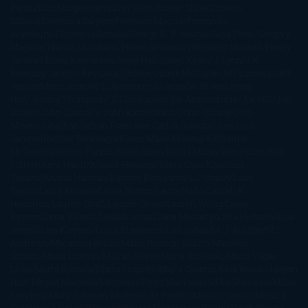
Pardo
Erin Morgenstern
Erin Watt
Ernest Cline
Ernesto
Sábato
Estefanía Salyers
Federico Moccia
Fernando
Aramburu
Florencia Bonelli
George R. R. Martin
Gina Peral
Gregory
Maguire
Haruki Murakami
Helen Simonson
Henning Mankell
Henry
James
Hiromi Kawakami
Irene Hall
Isabel Keats
J. Lynn
J.K.
Rowling
Jacinto Rey
Jack Thorne
Jamie McGuire
Jeff Lindsay
Jeff
VanderMeer
Jennifer L. Armentrout
Jennifer Niven
Jenny
Han
Jessica Thompson
Jill Santopolo
Joe Abercrombie
Joe Hill
Joël
Dicker
John Connolly
John Katzenbach
John Tiffany
Jojo
Moyes
Jonathan Safran Foer
Jose Carlos Somoza
Jose Luis
Sampedro
José Saramago
Karen Marie Moning
Katharine
McGee
Katherine Pancol
Katie Khan
Katjia Millay
Ken Follet
Ken
Follett
Kent Haruf
Khaled Hosseini
Kiera Cass
Koushun
Takami
Kristin Hannah
Kyoichi Katayama
L.J. Smith
Laini
Taylor
Laura Kinsale
Laura Norton
Laura Nuño
Laurell K.
Hamilton
Lauren Groff
Lauren Oliver
Lauren Willig
Leisa
Rayven
Lena Valenti
Leylah Attar
Liane Moriarty
Lidia Herbada
Lisa
Jewell
Lisa Kleypas
Lucía Etxebarria
Luz Gabás
M. J. Arlidge
M.C.
Andrews
Macarena Berlín
Malin Persson Giolito
Marcello
Simoni
María Dueñas
Marian Keyes
Marie Rutkoski
Mario Vagas
Llosa
Marta Estrada
Marta Francés
Marta Quintín
Max Brooks
Megan
Hart
Megan Maxwell
Mercedes Pinto Maldonado
Mia Sheridan
Milan
Kundera
Milly Johnson
Moderna de Pueblo
Mónica Carillo
Mónica