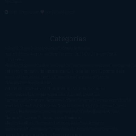
Ayúdame
2016. Creado con
por
El Ojo Lector
.
Categorías
1-Star
2-Stars
3-Stars
4-Stars
5-Stars
Artículos
periodísticos
Aventuras
Blog
Canción de Hielo y Fuego
Chick-
Lit
Ciencia
Ficción
Clásicos
Colaboraciones
Comic
Concursos
Crecemos
Descarga
del libro
Drama
Duda Gramatical
El Ojo de Sauron
El poema de la
semana
Encuestas
Erótica
Especiales
Fantasía y Ciencia
Ficción
Feeling Good
Hay
vida
Histórica
Humor
Infantil
Intriga
Juvenil
Lecturas
Anticipadas
Libros que enganchan
Listas
Literatura
Fantástica
Literatura Japonesa
LofbuksDesigns
Los más vendidos
Mi
opinión
Narrativa
No ficción
Novela de misterio y suspense
Novela
Negra y Policiaca
Ocasiones especiales
Otros
Películas
Premio
Planeta
Próximas Publicaciones
Realismo
Mágico
Realista
Recomendaciones
Reseñas
Romance
paranormal
Romántica
Romántica Victoriana
Sagas
Segunda
mano
Sentimental
Series
Sobrevivir a una