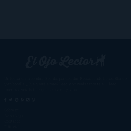
Un lector en la sombra. Escribo por escribir. Recomiendo libros. Blanco
y en botella. ¿Qué queréis más? Leed y no veáis tanta tele. O leed
mientras veis la tele, que eso es muy sano.
Sobre mí
Aviso Legal
Contacto
Editoriales