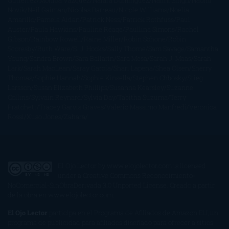
Gutiérrez
Mónica Vázquez
Naiara Domínguez
Nalini Singh
Naomi
Novik
Neil Gaiman
Nicolas Barreau
Nicole Williams
Noelia
Amarillo
Pamela Aidan
Patrick Ness
Patrick Rothfuss
Paul
Auster
Paula Hawkins
Pauline Réage
Paullina Simons
Rachel
Gibson
Rainbow Rowell
Raine Miller
Robin Schone
Robin
Scoresby
Ruth Ware
S. J. Hooks
Sally Thorne
Sam Savage
Samantha
Young
Sandra Brown
Sara Ballarín
Sara Mesa
Sarah J. Maas
Sarah
Lark
Sarah MacLean
Saray García
Shari Lapena
Shea Olsen
Sherry
Thomas
Sophie Hannah
Sophie Kinsella
Stephen Chbosky
Stieg
Larsson
Susan Elizabeth Phillips
Susanna Kearsley
Suzanne
Collins
Sylvain Reynard
Sylvia Day
Tabitha Suzuma
Terry
Pratchett
Tracey Garvis Graves
Valerio Massimo Manfredi
Veronica
Rossi
Xuso Jones
Zahara
El Ojo Lector
by
www.elojolector.com
is licensed
under a
Creative Commons Reconocimiento-
NoComercial-SinObraDerivada 3.0 Unported License
. Creado a partir
de la obra en
www.elojolector.com
.
El Ojo Lector
participa en el Programa de Afiliados de Amazon EU, un
programa de publicidad para afiliados diseñado para ofrecer a sitios