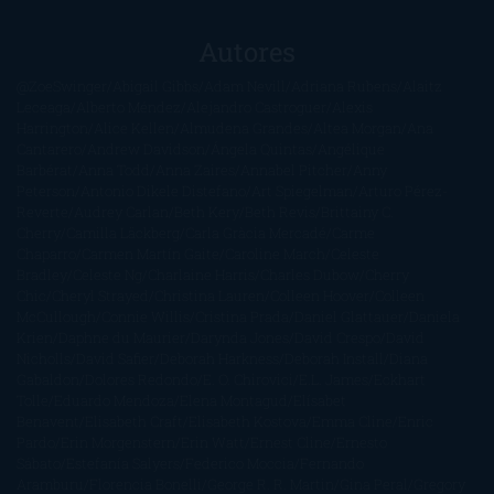
Autores
@ZoeSwinger
Abigail Gibbs
Adam Nevill
Adriana Rubens
Alaitz
Leceaga
Alberto Méndez
Alejandro Castroguer
Alexis
Harrington
Alice Kellen
Almudena Grandes
Altea Morgan
Ana
Cantarero
Andrew Davidson
Ángela Quintas
Angélique
Barbérat
Anna Todd
Anna Zaires
Annabel Pitcher
Anny
Peterson
Antonio Dikele Distefano
Art Spiegelman
Arturo Pérez-
Reverte
Audrey Carlan
Beth Kery
Beth Revis
Brittainy C.
Cherry
Camilla Läckberg
Carla Gràcia Mercadé
Carme
Chaparro
Carmen Martín Gaite
Caroline March
Celeste
Bradley
Celeste Ng
Charlaine Harris
Charles Dubow
Cherry
Chic
Cheryl Strayed
Christina Lauren
Colleen Hoover
Colleen
McCullough
Connie Willis
Cristina Prada
Daniel Glattauer
Daniela
Krien
Daphne du Maurier
Darynda Jones
David Crespo
David
Nicholls
David Safier
Deborah Harkness
Deborah Install
Diana
Gabaldon
Dolores Redondo
E. O. Chirovici
E.L. James
Eckhart
Tolle
Eduardo Mendoza
Elena Montagud
Elísabet
Benavent
Elisabeth Craft
Elisabeth Kostova
Emma Cline
Enric
Pardo
Erin Morgenstern
Erin Watt
Ernest Cline
Ernesto
Sábato
Estefanía Salyers
Federico Moccia
Fernando
Aramburu
Florencia Bonelli
George R. R. Martin
Gina Peral
Gregory