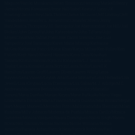
Maguire
Haruki Murakami
Helen Simonson
Henning Mankell
Henry
James
Hiromi Kawakami
Irene Hall
Isabel Keats
J. Lynn
J.K.
Rowling
Jacinto Rey
Jack Thorne
Jamie McGuire
Jeff Lindsay
Jeff
VanderMeer
Jennifer L. Armentrout
Jennifer Niven
Jenny
Han
Jessica Thompson
Jill Santopolo
Joe Abercrombie
Joe Hill
Joël
Dicker
John Connolly
John Katzenbach
John Tiffany
Jojo
Moyes
Jonathan Safran Foer
Jose Carlos Somoza
Jose Luis
Sampedro
José Saramago
Karen Marie Moning
Katharine
McGee
Katherine Pancol
Katie Khan
Katjia Millay
Ken Follet
Ken
Follett
Kent Haruf
Khaled Hosseini
Kiera Cass
Koushun
Takami
Kristin Hannah
Kyoichi Katayama
L.J. Smith
Laini
Taylor
Laura Kinsale
Laura Norton
Laura Nuño
Laurell K.
Hamilton
Lauren Groff
Lauren Oliver
Lauren Willig
Leisa
Rayven
Lena Valenti
Leylah Attar
Liane Moriarty
Lidia Herbada
Lisa
Jewell
Lisa Kleypas
Lucía Etxebarria
Luz Gabás
M. J. Arlidge
M.C.
Andrews
Macarena Berlín
Malin Persson Giolito
Marcello
Simoni
María Dueñas
Marian Keyes
Marie Rutkoski
Mario Vagas
Llosa
Marta Estrada
Marta Francés
Marta Quintín
Max Brooks
Megan
Hart
Megan Maxwell
Mercedes Pinto Maldonado
Mia Sheridan
Milan
Kundera
Milly Johnson
Moderna de Pueblo
Mónica Carillo
Mónica
Gutiérrez
Mónica Vázquez
Naiara Domínguez
Nalini Singh
Naomi
Novik
Neil Gaiman
Nicolas Barreau
Nicole Williams
Noelia
Amarillo
Pamela Aidan
Patrick Ness
Patrick Rothfuss
Paul
Auster
Paula Hawkins
Pauline Réage
Paullina Simons
Rachel