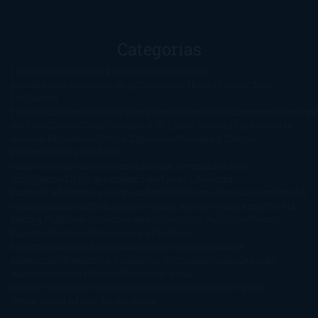
Categorías
1-Star
2-Stars
3-Stars
4-Stars
5-Stars
Artículos
periodísticos
Aventuras
Blog
Canción de Hielo y Fuego
Chick-
Lit
Ciencia
Ficción
Clásicos
Colaboraciones
Comic
Concursos
Crecemos
Descarga
del libro
Drama
Duda Gramatical
El Ojo de Sauron
El poema de la
semana
Encuestas
Erótica
Especiales
Fantasía y Ciencia
Ficción
Feeling Good
Hay
vida
Histórica
Humor
Infantil
Intriga
Juvenil
Lecturas
Anticipadas
Libros que enganchan
Listas
Literatura
Fantástica
Literatura Japonesa
LofbuksDesigns
Los más vendidos
Mi
opinión
Narrativa
No ficción
Novela de misterio y suspense
Novela
Negra y Policiaca
Ocasiones especiales
Otros
Películas
Premio
Planeta
Próximas Publicaciones
Realismo
Mágico
Realista
Recomendaciones
Reseñas
Romance
paranormal
Romántica
Romántica Victoriana
Sagas
Segunda
mano
Sentimental
Series
Sobrevivir a una
novela
Terror
Test
Thriller
Trilogías
Uncategorized
Ya a la
venta
Young Adults
¡No me gusta!