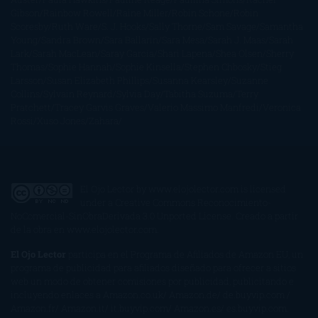
Gibson
Rainbow Rowell
Raine Miller
Robin Schone
Robin
Scoresby
Ruth Ware
S. J. Hooks
Sally Thorne
Sam Savage
Samantha
Young
Sandra Brown
Sara Ballarín
Sara Mesa
Sarah J. Maas
Sarah
Lark
Sarah MacLean
Saray García
Shari Lapena
Shea Olsen
Sherry
Thomas
Sophie Hannah
Sophie Kinsella
Stephen Chbosky
Stieg
Larsson
Susan Elizabeth Phillips
Susanna Kearsley
Suzanne
Collins
Sylvain Reynard
Sylvia Day
Tabitha Suzuma
Terry
Pratchett
Tracey Garvis Graves
Valerio Massimo Manfredi
Veronica
Rossi
Xuso Jones
Zahara
El Ojo Lector
by
www.elojolector.com
is licensed
under a
Creative Commons Reconocimiento-
NoComercial-SinObraDerivada 3.0 Unported License
. Creado a partir
de la obra en
www.elojolector.com
.
El Ojo Lector
participa en el Programa de Afiliados de Amazon EU, un
programa de publicidad para afiliados diseñado para ofrecer a sitios
web un modo de obtener comisiones por publicidad, publicitando e
incluyendo enlaces a Amazon.co.uk/ Amazon.de/ de.buyvip.com /
Amazon.fr/ Amazon.it/ it.buyvip.com/ Amazon.es/ es.buyvip.com.