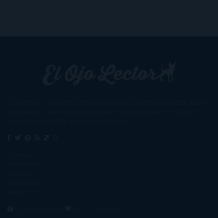
Un lector en la sombra. Escribo por escribir. Recomiendo libros. Blanco
y en botella. ¿Qué queréis más? Leed y no veáis tanta tele. O leed
mientras veis la tele, que eso es muy sano.
Sobre mí
Aviso Legal
Contacto
Editoriales
Ayúdame
2016. Creado con
por
El Ojo Lector
.