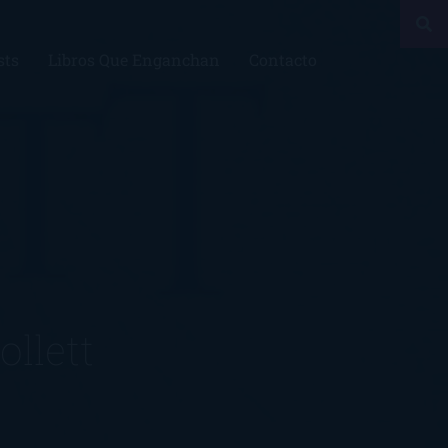
sts
Libros Que Enganchan
Contacto
llett