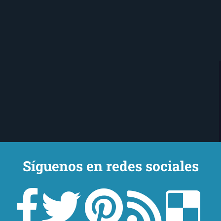
Síguenos en redes sociales
Ojo Lector
encanta leer. Vivo en Sevilla
mi novio y mi chihuahua-pantera