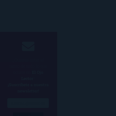
¿Quieres estar al
tanto de todo lo que
ocurre en
El Ojo
Lector
?
¡Suscríbete a nuestra
newsletter!