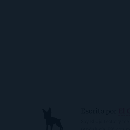
Escrito por
El 
Soy El Ojo Lector y me 
(Andalucía, ES), con 