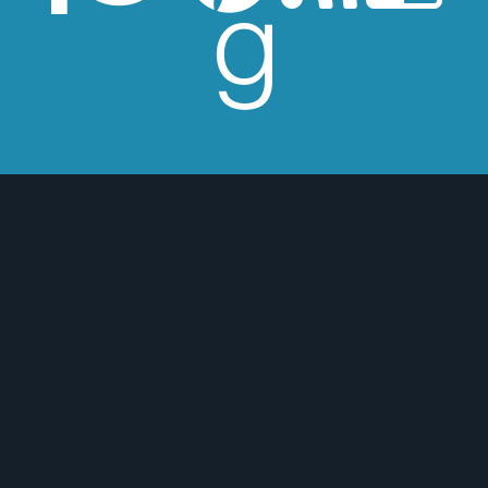
 de Los Beatles, me encantan los
macs, el Real Betis Balompié y las
sde 2008, leo y reseño en la sombra.
esperes críticas edulcoradas; no las
 o para mejor :)