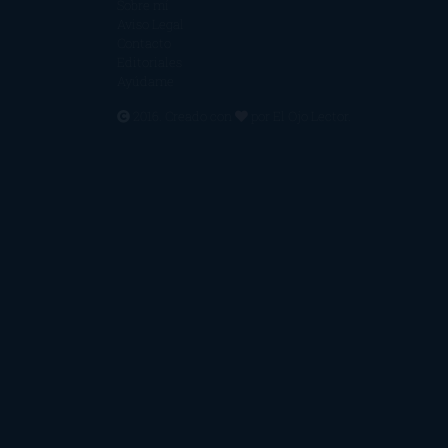
Sobre mí
Aviso Legal
Contacto
Editoriales
Ayúdame
2016. Creado con
por
El Ojo Lector
.