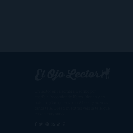
Un lector en la sombra. Escribo por
escribir. Recomiendo libros. Blanco y en
botella. ¿Qué queréis más? Leed y no veáis
tanta tele. O leed mientras veis la tele, que
eso es muy sano.