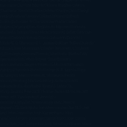
tín Gaite
Caroline March
Celeste Bradley
Celeste
Charlaine Harris
Charles Dubow
Cherry Chic
Cheryl
rayed
Christina Lauren
Colleen Hoover
Colleen
Cullough
Connie Willis
Cristina Prada
Daniel
ttauer
Daniela Krien
Daphne du Maurier
Darynda
nes
David Crespo
David Nicholls
David Safier
Deborah
rkness
Deborah Install
Diana Gabaldon
Dolores
dondo
E. O. Chirovici
E.L. James
Eckhart Tolle
Eduardo
ndoza
Elena Montagud
Elísabet Benavent
Elisabeth
ft
Elisabeth Kostova
Emma Cline
Enric Pardo
Erin
rgenstern
Erin Watt
Ernest Cline
Ernesto
bato
Estefanía Salyers
Federico Moccia
Fernando
amburu
Florencia Bonelli
George R. R. Martin
Gina
al
Gregory Maguire
Haruki Murakami
Helen
monson
Henning Mankell
Henry James
Hiromi
wakami
Irene Hall
Isabel Keats
J. Lynn
J.K.
wling
Jacinto Rey
Jack Thorne
Jamie McGuire
Jeff
ndsay
Jeff VanderMeer
Jennifer L.
mentrout
Jennifer Niven
Jenny Han
Jessica
ompson
Jill Santopolo
Joe Abercrombie
Joe Hill
Joël
cker
John Connolly
John Katzenbach
John
fany
Jojo Moyes
Jonathan Safran Foer
Jose Carlos
moza
Jose Luis Sampedro
José Saramago
Karen Marie