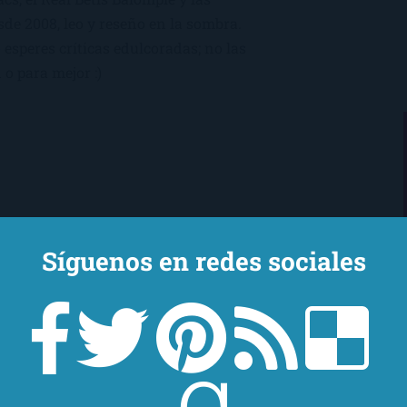
sde 2008, leo y reseño en la sombra.
esperes críticas edulcoradas; no las
 o para mejor :)
Síguenos en redes sociales