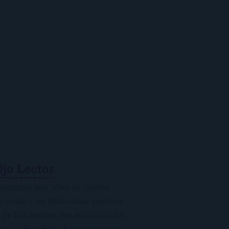
Ojo Lector
encanta leer. Vivo en Sevilla
mi novio y mi chihuahua-pantera
 de Los Beatles, me encantan los
macs, el Real Betis Balompié y las