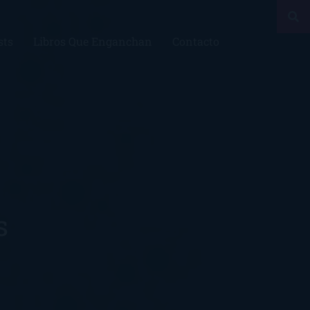
sts
Libros Que Enganchan
Contacto
s