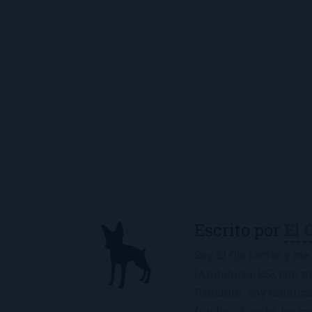
Escrito por
El 
Soy El Ojo Lector y me 
(Andalucía, ES), con 
Panchito. Soy fanática
frijoles, el sushi, los 