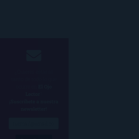
¿Quieres estar al
tanto de todo lo que
ocurre en
El Ojo
Lector
?
¡Suscríbete a nuestra
newsletter!