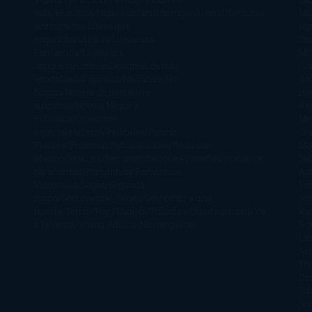
vida
Histórica
Humor
Infantil
Intriga
Juvenil
Lecturas
Mar
Anticipadas
Libros que
Ng
enganchan
Listas
Literatura
St
Fantástica
Literatura
Mc
Japonesa
LofbuksDesigns
Los más
Gla
vendidos
Mi opinión
Narrativa
No
Jo
ficción
Novela de misterio y
Ha
suspense
Novela Negra y
Re
Policiaca
Ocasiones
Me
especiales
Otros
Películas
Premio
Cra
Planeta
Próximas Publicaciones
Realismo
Mo
Mágico
Realista
Recomendaciones
Reseñas
Romance
Sá
paranormal
Romántica
Romántica
Ar
Victoriana
Sagas
Segunda
Per
mano
Sentimental
Series
Sobrevivir a una
Si
novela
Terror
Test
Thriller
Trilogías
Uncategorized
Ya
Ka
a la venta
Young Adults
¡No me gusta!
Ro
Li
Ar
Th
Di
Tif
So