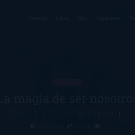
Reseñas
Listas
Blog
Especiales
Te
LIBRO
La magia de ser nosotro
de
Elísabet Benavent
Hace 9 años
11/02/17
0