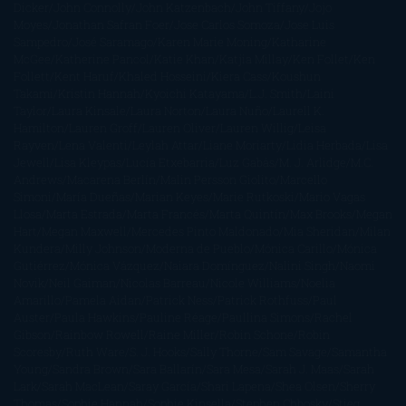
Dicker
John Connolly
John Katzenbach
John Tiffany
Jojo
Moyes
Jonathan Safran Foer
Jose Carlos Somoza
Jose Luis
Sampedro
José Saramago
Karen Marie Moning
Katharine
McGee
Katherine Pancol
Katie Khan
Katjia Millay
Ken Follet
Ken
Follett
Kent Haruf
Khaled Hosseini
Kiera Cass
Koushun
Takami
Kristin Hannah
Kyoichi Katayama
L.J. Smith
Laini
Taylor
Laura Kinsale
Laura Norton
Laura Nuño
Laurell K.
Hamilton
Lauren Groff
Lauren Oliver
Lauren Willig
Leisa
Rayven
Lena Valenti
Leylah Attar
Liane Moriarty
Lidia Herbada
Lisa
Jewell
Lisa Kleypas
Lucía Etxebarria
Luz Gabás
M. J. Arlidge
M.C.
Andrews
Macarena Berlín
Malin Persson Giolito
Marcello
Simoni
María Dueñas
Marian Keyes
Marie Rutkoski
Mario Vagas
Llosa
Marta Estrada
Marta Francés
Marta Quintín
Max Brooks
Megan
Hart
Megan Maxwell
Mercedes Pinto Maldonado
Mia Sheridan
Milan
Kundera
Milly Johnson
Moderna de Pueblo
Mónica Carillo
Mónica
Gutiérrez
Mónica Vázquez
Naiara Domínguez
Nalini Singh
Naomi
Novik
Neil Gaiman
Nicolas Barreau
Nicole Williams
Noelia
Amarillo
Pamela Aidan
Patrick Ness
Patrick Rothfuss
Paul
Auster
Paula Hawkins
Pauline Réage
Paullina Simons
Rachel
Gibson
Rainbow Rowell
Raine Miller
Robin Schone
Robin
Scoresby
Ruth Ware
S. J. Hooks
Sally Thorne
Sam Savage
Samantha
Young
Sandra Brown
Sara Ballarín
Sara Mesa
Sarah J. Maas
Sarah
Lark
Sarah MacLean
Saray García
Shari Lapena
Shea Olsen
Sherry
Thomas
Sophie Hannah
Sophie Kinsella
Stephen Chbosky
Stieg