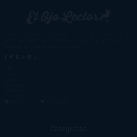
Un lector en la sombra. Escribo por escribir. Recomiendo libros. Blanco
y en botella. ¿Qué queréis más? Leed y no veáis tanta tele. O leed
mientras veis la tele, que eso es muy sano.
Sobre mí
Aviso Legal
Contacto
Editoriales
Ayúdame
2016. Creado con
por
El Ojo Lector
.
Categorías