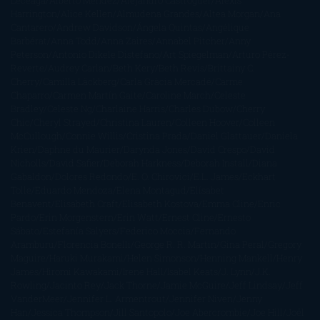
Leceaga
Alberto Méndez
Alejandro Castroguer
Alexis
Harrington
Alice Kellen
Almudena Grandes
Altea Morgan
Ana
Cantarero
Andrew Davidson
Ángela Quintas
Angélique
Barbérat
Anna Todd
Anna Zaires
Annabel Pitcher
Anny
Peterson
Antonio Dikele Distefano
Art Spiegelman
Arturo Pérez-
Reverte
Audrey Carlan
Beth Kery
Beth Revis
Brittainy C.
Cherry
Camilla Läckberg
Carla Gràcia Mercadé
Carme
Chaparro
Carmen Martín Gaite
Caroline March
Celeste
Bradley
Celeste Ng
Charlaine Harris
Charles Dubow
Cherry
Chic
Cheryl Strayed
Christina Lauren
Colleen Hoover
Colleen
McCullough
Connie Willis
Cristina Prada
Daniel Glattauer
Daniela
Krien
Daphne du Maurier
Darynda Jones
David Crespo
David
Nicholls
David Safier
Deborah Harkness
Deborah Install
Diana
Gabaldon
Dolores Redondo
E. O. Chirovici
E.L. James
Eckhart
Tolle
Eduardo Mendoza
Elena Montagud
Elísabet
Benavent
Elisabeth Craft
Elisabeth Kostova
Emma Cline
Enric
Pardo
Erin Morgenstern
Erin Watt
Ernest Cline
Ernesto
Sábato
Estefanía Salyers
Federico Moccia
Fernando
Aramburu
Florencia Bonelli
George R. R. Martin
Gina Peral
Gregory
Maguire
Haruki Murakami
Helen Simonson
Henning Mankell
Henry
James
Hiromi Kawakami
Irene Hall
Isabel Keats
J. Lynn
J.K.
Rowling
Jacinto Rey
Jack Thorne
Jamie McGuire
Jeff Lindsay
Jeff
VanderMeer
Jennifer L. Armentrout
Jennifer Niven
Jenny
Han
Jessica Thompson
Jill Santopolo
Joe Abercrombie
Joe Hill
Joël