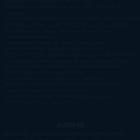
1-Star
2-Stars
3-Stars
4-Stars
5-Stars
Artículos
periodísticos
Aventuras
Blog
Canción de Hielo y Fuego
Chick-
Lit
Ciencia
Ficción
Clásicos
Colaboraciones
Comic
Concursos
Crecemos
Descarga
del libro
Drama
Duda Gramatical
El Ojo de Sauron
El poema de la
semana
Encuestas
Erótica
Especiales
Fantasía y Ciencia
Ficción
Feeling Good
Hay
vida
Histórica
Humor
Infantil
Intriga
Juvenil
Lecturas
Anticipadas
Libros que enganchan
Listas
Literatura
Fantástica
Literatura Japonesa
LofbuksDesigns
Los más vendidos
Mi
opinión
Narrativa
No ficción
Novela de misterio y suspense
Novela
Negra y Policiaca
Ocasiones especiales
Otros
Películas
Premio
Planeta
Próximas Publicaciones
Realismo
Mágico
Realista
Recomendaciones
Reseñas
Romance
paranormal
Romántica
Romántica Victoriana
Sagas
Segunda
mano
Sentimental
Series
Sobrevivir a una
novela
Terror
Test
Thriller
Trilogías
Uncategorized
Ya a la
venta
Young Adults
¡No me gusta!
Autores
@ZoeSwinger
Abigail Gibbs
Adam Nevill
Adriana Rubens
Alaitz