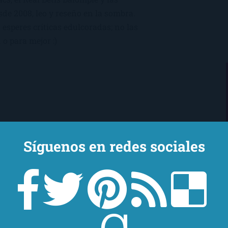
sde 2008, leo y reseño en la sombra.
esperes críticas edulcoradas; no las
 o para mejor :)
Síguenos en redes sociales