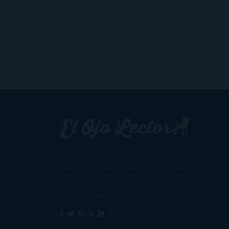
Un lector en la sombra. Escribo por
escribir. Recomiendo libros. Blanco y en
botella. ¿Qué queréis más? Leed y no veáis
tanta tele. O leed mientras veis la tele, que
eso es muy sano.