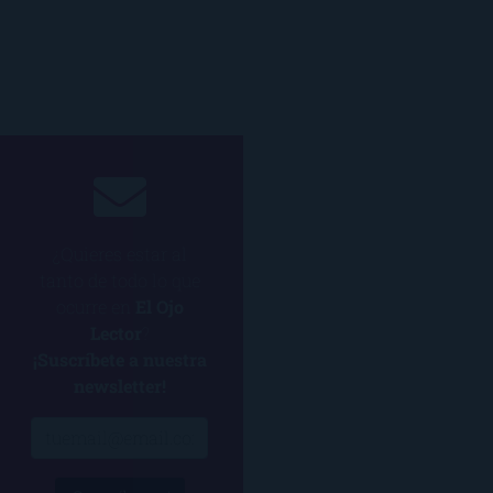
¿Quieres estar al
tanto de todo lo que
ocurre en
El Ojo
Lector
?
¡Suscríbete a nuestra
newsletter!