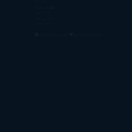
Sobre mí
Aviso Legal
Contacto
Editoriales
Ayúdame
2016. Creado con
por
El Ojo Lector
.