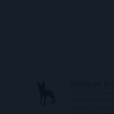
Escrito por
El 
Soy El Ojo Lector y me 
(Andalucía, ES), con 
Panchito. Soy fanática
frijoles, el sushi, los 