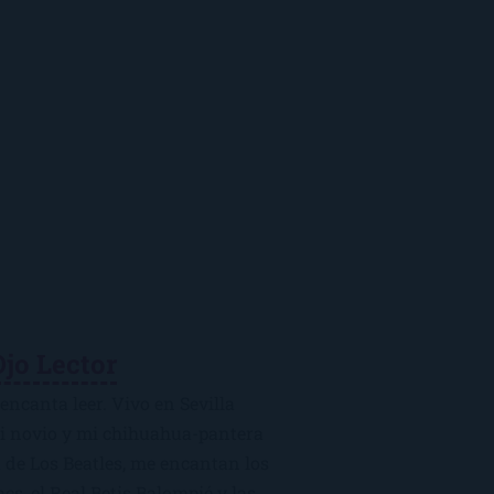
Ojo Lector
encanta leer. Vivo en Sevilla
mi novio y mi chihuahua-pantera
 de Los Beatles, me encantan los
macs, el Real Betis Balompié y las