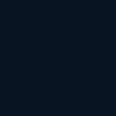
tín Gaite
Caroline March
Celeste Bradley
Celeste
Charlaine Harris
Charles Dubow
Cherry Chic
Cheryl
rayed
Christina Lauren
Colleen Hoover
Colleen
Cullough
Connie Willis
Cristina Prada
Daniel
ttauer
Daniela Krien
Daphne du Maurier
Darynda
nes
David Crespo
David Nicholls
David Safier
Deborah
rkness
Deborah Install
Diana Gabaldon
Dolores
dondo
E. O. Chirovici
E.L. James
Eckhart Tolle
Eduardo
ndoza
Elena Montagud
Elísabet Benavent
Elisabeth
ft
Elisabeth Kostova
Emma Cline
Enric Pardo
Erin
rgenstern
Erin Watt
Ernest Cline
Ernesto
bato
Estefanía Salyers
Federico Moccia
Fernando
amburu
Florencia Bonelli
George R. R. Martin
Gina
al
Gregory Maguire
Haruki Murakami
Helen
monson
Henning Mankell
Henry James
Hiromi
wakami
Irene Hall
Isabel Keats
J. Lynn
J.K.
wling
Jacinto Rey
Jack Thorne
Jamie McGuire
Jeff
ndsay
Jeff VanderMeer
Jennifer L.
mentrout
Jennifer Niven
Jenny Han
Jessica
ompson
Jill Santopolo
Joe Abercrombie
Joe Hill
Joël
cker
John Connolly
John Katzenbach
John
fany
Jojo Moyes
Jonathan Safran Foer
Jose Carlos
moza
Jose Luis Sampedro
José Saramago
Karen Marie