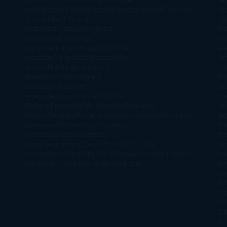
vida
Histórica
Humor
Infantil
Intriga
Juvenil
Lecturas
Mar
Anticipadas
Libros que
Ng
enganchan
Listas
Literatura
St
Fantástica
Literatura
Mc
Japonesa
LofbuksDesigns
Los más
Gla
vendidos
Mi opinión
Narrativa
No
Jo
ficción
Novela de misterio y
Ha
suspense
Novela Negra y
Re
Policiaca
Ocasiones
Me
especiales
Otros
Películas
Premio
Cra
Planeta
Próximas Publicaciones
Realismo
Mo
Mágico
Realista
Recomendaciones
Reseñas
Romance
Sá
paranormal
Romántica
Romántica
Ar
Victoriana
Sagas
Segunda
Per
mano
Sentimental
Series
Sobrevivir a una
Si
novela
Terror
Test
Thriller
Trilogías
Uncategorized
Ya
Ka
a la venta
Young Adults
¡No me gusta!
Ro
Li
Ar
Th
Di
Tif
So