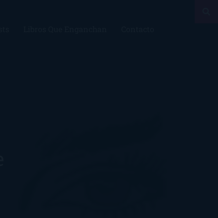
sts
Libros Que Enganchan
Contacto
e