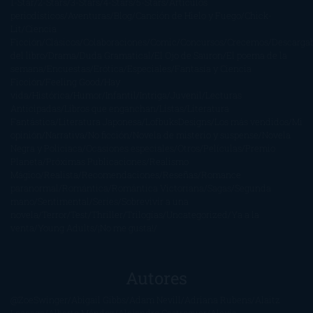
1-Star
2-Stars
3-Stars
4-Stars
5-Stars
Artículos
periodísticos
Aventuras
Blog
Canción de Hielo y Fuego
Chick-
Lit
Ciencia
Ficción
Clásicos
Colaboraciones
Comic
Concursos
Crecemos
Descarga
del libro
Drama
Duda Gramatical
El Ojo de Sauron
El poema de la
semana
Encuestas
Erótica
Especiales
Fantasía y Ciencia
Ficción
Feeling Good
Hay
vida
Histórica
Humor
Infantil
Intriga
Juvenil
Lecturas
Anticipadas
Libros que enganchan
Listas
Literatura
Fantástica
Literatura Japonesa
LofbuksDesigns
Los más vendidos
Mi
opinión
Narrativa
No ficción
Novela de misterio y suspense
Novela
Negra y Policiaca
Ocasiones especiales
Otros
Películas
Premio
Planeta
Próximas Publicaciones
Realismo
Mágico
Realista
Recomendaciones
Reseñas
Romance
paranormal
Romántica
Romántica Victoriana
Sagas
Segunda
mano
Sentimental
Series
Sobrevivir a una
novela
Terror
Test
Thriller
Trilogías
Uncategorized
Ya a la
venta
Young Adults
¡No me gusta!
Autores
@ZoeSwinger
Abigail Gibbs
Adam Nevill
Adriana Rubens
Alaitz