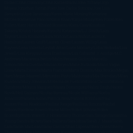
Dicker
John Connolly
John Katzenbach
John Tiffany
Jojo
Moyes
Jonathan Safran Foer
Jose Carlos Somoza
Jose Luis
Sampedro
José Saramago
Karen Marie Moning
Katharine
McGee
Katherine Pancol
Katie Khan
Katjia Millay
Ken Follet
Ken
Follett
Kent Haruf
Khaled Hosseini
Kiera Cass
Koushun
Takami
Kristin Hannah
Kyoichi Katayama
L.J. Smith
Laini
Taylor
Laura Kinsale
Laura Norton
Laura Nuño
Laurell K.
Hamilton
Lauren Groff
Lauren Oliver
Lauren Willig
Leisa
Rayven
Lena Valenti
Leylah Attar
Liane Moriarty
Lidia Herbada
Lisa
Jewell
Lisa Kleypas
Lucía Etxebarria
Luz Gabás
M. J. Arlidge
M.C.
Andrews
Macarena Berlín
Malin Persson Giolito
Marcello
Simoni
María Dueñas
Marian Keyes
Marie Rutkoski
Mario Vagas
Llosa
Marta Estrada
Marta Francés
Marta Quintín
Max Brooks
Megan
Hart
Megan Maxwell
Mercedes Pinto Maldonado
Mia Sheridan
Milan
Kundera
Milly Johnson
Moderna de Pueblo
Mónica Carillo
Mónica
Gutiérrez
Mónica Vázquez
Naiara Domínguez
Nalini Singh
Naomi
Novik
Neil Gaiman
Nicolas Barreau
Nicole Williams
Noelia
Amarillo
Pamela Aidan
Patrick Ness
Patrick Rothfuss
Paul
Auster
Paula Hawkins
Pauline Réage
Paullina Simons
Rachel
Gibson
Rainbow Rowell
Raine Miller
Robin Schone
Robin
Scoresby
Ruth Ware
S. J. Hooks
Sally Thorne
Sam Savage
Samantha
Young
Sandra Brown
Sara Ballarín
Sara Mesa
Sarah J. Maas
Sarah
Lark
Sarah MacLean
Saray García
Shari Lapena
Shea Olsen
Sherry
Thomas
Sophie Hannah
Sophie Kinsella
Stephen Chbosky
Stieg