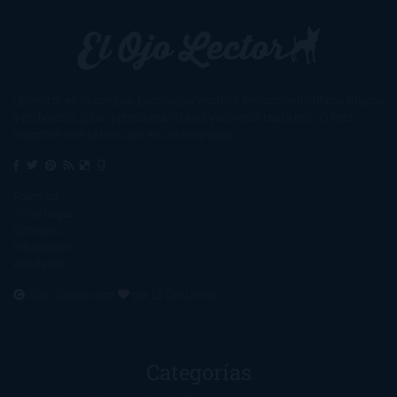
Un lector en la sombra. Escribo por escribir. Recomiendo libros. Blanco
y en botella. ¿Qué queréis más? Leed y no veáis tanta tele. O leed
mientras veis la tele, que eso es muy sano.
Sobre mí
Aviso Legal
Contacto
Editoriales
Ayúdame
2016. Creado con
por
El Ojo Lector
.
Categorías