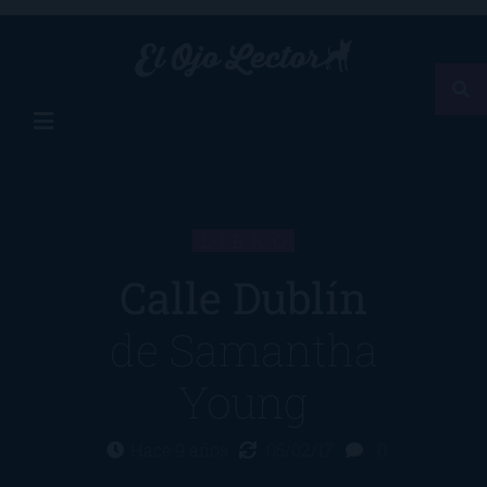
LIBRO
Calle Dublín
de
Samantha
Young
Hace 9 años
05/02/17
0