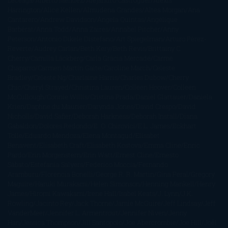
Leceaga
Alberto Méndez
Alejandro Castroguer
Alexis
Harrington
Alice Kellen
Almudena Grandes
Altea Morgan
Ana
Cantarero
Andrew Davidson
Ángela Quintas
Angélique
Barbérat
Anna Todd
Anna Zaires
Annabel Pitcher
Anny
Peterson
Antonio Dikele Distefano
Art Spiegelman
Arturo Pérez-
Reverte
Audrey Carlan
Beth Kery
Beth Revis
Brittainy C.
Cherry
Camilla Läckberg
Carla Gràcia Mercadé
Carme
Chaparro
Carmen Martín Gaite
Caroline March
Celeste
Bradley
Celeste Ng
Charlaine Harris
Charles Dubow
Cherry
Chic
Cheryl Strayed
Christina Lauren
Colleen Hoover
Colleen
McCullough
Connie Willis
Cristina Prada
Daniel Glattauer
Daniela
Krien
Daphne du Maurier
Darynda Jones
David Crespo
David
Nicholls
David Safier
Deborah Harkness
Deborah Install
Diana
Gabaldon
Dolores Redondo
E. O. Chirovici
E.L. James
Eckhart
Tolle
Eduardo Mendoza
Elena Montagud
Elísabet
Benavent
Elisabeth Craft
Elisabeth Kostova
Emma Cline
Enric
Pardo
Erin Morgenstern
Erin Watt
Ernest Cline
Ernesto
Sábato
Estefanía Salyers
Federico Moccia
Fernando
Aramburu
Florencia Bonelli
George R. R. Martin
Gina Peral
Gregory
Maguire
Haruki Murakami
Helen Simonson
Henning Mankell
Henry
James
Hiromi Kawakami
Irene Hall
Isabel Keats
J. Lynn
J.K.
Rowling
Jacinto Rey
Jack Thorne
Jamie McGuire
Jeff Lindsay
Jeff
VanderMeer
Jennifer L. Armentrout
Jennifer Niven
Jenny
Han
Jessica Thompson
Jill Santopolo
Joe Abercrombie
Joe Hill
Joël