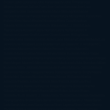
Dicker
John Connolly
John Katzenbach
John Tiffany
Jojo
Moyes
Jonathan Safran Foer
Jose Carlos Somoza
Jose Luis
Sampedro
José Saramago
Karen Marie Moning
Katharine
McGee
Katherine Pancol
Katie Khan
Katjia Millay
Ken Follet
Ken
Follett
Kent Haruf
Khaled Hosseini
Kiera Cass
Koushun
Takami
Kristin Hannah
Kyoichi Katayama
L.J. Smith
Laini
Taylor
Laura Kinsale
Laura Norton
Laura Nuño
Laurell K.
Hamilton
Lauren Groff
Lauren Oliver
Lauren Willig
Leisa
Rayven
Lena Valenti
Leylah Attar
Liane Moriarty
Lidia Herbada
Lisa
Jewell
Lisa Kleypas
Lucía Etxebarria
Luz Gabás
M. J. Arlidge
M.C.
Andrews
Macarena Berlín
Malin Persson Giolito
Marcello
Simoni
María Dueñas
Marian Keyes
Marie Rutkoski
Mario Vagas
Llosa
Marta Estrada
Marta Francés
Marta Quintín
Max Brooks
Megan
Hart
Megan Maxwell
Mercedes Pinto Maldonado
Mia Sheridan
Milan
Kundera
Milly Johnson
Moderna de Pueblo
Mónica Carillo
Mónica
Gutiérrez
Mónica Vázquez
Naiara Domínguez
Nalini Singh
Naomi
Novik
Neil Gaiman
Nicolas Barreau
Nicole Williams
Noelia
Amarillo
Pamela Aidan
Patrick Ness
Patrick Rothfuss
Paul
Auster
Paula Hawkins
Pauline Réage
Paullina Simons
Rachel
Gibson
Rainbow Rowell
Raine Miller
Robin Schone
Robin
Scoresby
Ruth Ware
S. J. Hooks
Sally Thorne
Sam Savage
Samantha
Young
Sandra Brown
Sara Ballarín
Sara Mesa
Sarah J. Maas
Sarah
Lark
Sarah MacLean
Saray García
Shari Lapena
Shea Olsen
Sherry
Thomas
Sophie Hannah
Sophie Kinsella
Stephen Chbosky
Stieg