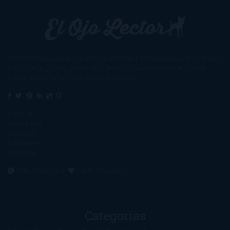
Un lector en la sombra. Escribo por escribir. Recomiendo libros. Blanco
y en botella. ¿Qué queréis más? Leed y no veáis tanta tele. O leed
mientras veis la tele, que eso es muy sano.
Sobre mí
Aviso Legal
Contacto
Editoriales
Ayúdame
2016. Creado con
por
El Ojo Lector
.
Categorías