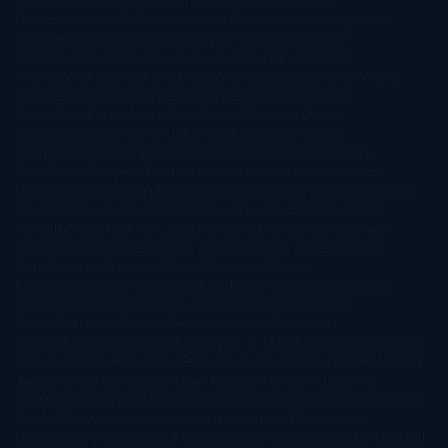
Leceaga
Alberto Méndez
Alejandro Castroguer
Alexis
Harrington
Alice Kellen
Almudena Grandes
Altea Morgan
Ana
Cantarero
Andrew Davidson
Ángela Quintas
Angélique
Barbérat
Anna Todd
Anna Zaires
Annabel Pitcher
Anny
Peterson
Antonio Dikele Distefano
Art Spiegelman
Arturo Pérez-
Reverte
Audrey Carlan
Beth Kery
Beth Revis
Brittainy C.
Cherry
Camilla Läckberg
Carla Gràcia Mercadé
Carme
Chaparro
Carmen Martín Gaite
Caroline March
Celeste
Bradley
Celeste Ng
Charlaine Harris
Charles Dubow
Cherry
Chic
Cheryl Strayed
Christina Lauren
Colleen Hoover
Colleen
McCullough
Connie Willis
Cristina Prada
Daniel Glattauer
Daniela
Krien
Daphne du Maurier
Darynda Jones
David Crespo
David
Nicholls
David Safier
Deborah Harkness
Deborah Install
Diana
Gabaldon
Dolores Redondo
E. O. Chirovici
E.L. James
Eckhart
Tolle
Eduardo Mendoza
Elena Montagud
Elísabet
Benavent
Elisabeth Craft
Elisabeth Kostova
Emma Cline
Enric
Pardo
Erin Morgenstern
Erin Watt
Ernest Cline
Ernesto
Sábato
Estefanía Salyers
Federico Moccia
Fernando
Aramburu
Florencia Bonelli
George R. R. Martin
Gina Peral
Gregory
Maguire
Haruki Murakami
Helen Simonson
Henning Mankell
Henry
James
Hiromi Kawakami
Irene Hall
Isabel Keats
J. Lynn
J.K.
Rowling
Jacinto Rey
Jack Thorne
Jamie McGuire
Jeff Lindsay
Jeff
VanderMeer
Jennifer L. Armentrout
Jennifer Niven
Jenny
Han
Jessica Thompson
Jill Santopolo
Joe Abercrombie
Joe Hill
Joël