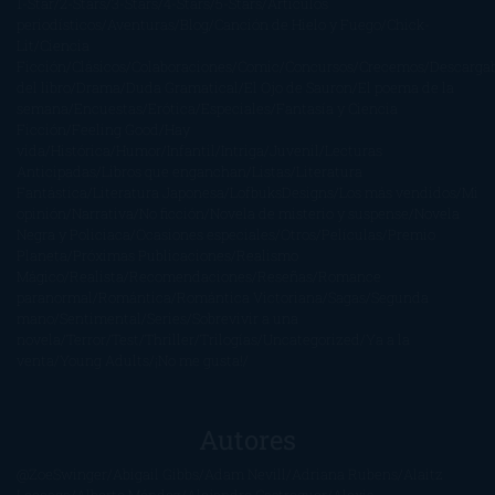
1-Star
2-Stars
3-Stars
4-Stars
5-Stars
Artículos
periodísticos
Aventuras
Blog
Canción de Hielo y Fuego
Chick-
Lit
Ciencia
Ficción
Clásicos
Colaboraciones
Comic
Concursos
Crecemos
Descarga
del libro
Drama
Duda Gramatical
El Ojo de Sauron
El poema de la
semana
Encuestas
Erótica
Especiales
Fantasía y Ciencia
Ficción
Feeling Good
Hay
vida
Histórica
Humor
Infantil
Intriga
Juvenil
Lecturas
Anticipadas
Libros que enganchan
Listas
Literatura
Fantástica
Literatura Japonesa
LofbuksDesigns
Los más vendidos
Mi
opinión
Narrativa
No ficción
Novela de misterio y suspense
Novela
Negra y Policiaca
Ocasiones especiales
Otros
Películas
Premio
Planeta
Próximas Publicaciones
Realismo
Mágico
Realista
Recomendaciones
Reseñas
Romance
paranormal
Romántica
Romántica Victoriana
Sagas
Segunda
mano
Sentimental
Series
Sobrevivir a una
novela
Terror
Test
Thriller
Trilogías
Uncategorized
Ya a la
venta
Young Adults
¡No me gusta!
Autores
@ZoeSwinger
Abigail Gibbs
Adam Nevill
Adriana Rubens
Alaitz