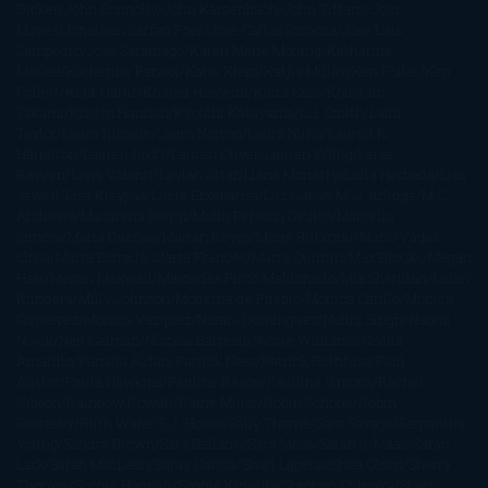
Dicker
John Connolly
John Katzenbach
John Tiffany
Jojo
Moyes
Jonathan Safran Foer
Jose Carlos Somoza
Jose Luis
Sampedro
José Saramago
Karen Marie Moning
Katharine
McGee
Katherine Pancol
Katie Khan
Katjia Millay
Ken Follet
Ken
Follett
Kent Haruf
Khaled Hosseini
Kiera Cass
Koushun
Takami
Kristin Hannah
Kyoichi Katayama
L.J. Smith
Laini
Taylor
Laura Kinsale
Laura Norton
Laura Nuño
Laurell K.
Hamilton
Lauren Groff
Lauren Oliver
Lauren Willig
Leisa
Rayven
Lena Valenti
Leylah Attar
Liane Moriarty
Lidia Herbada
Lisa
Jewell
Lisa Kleypas
Lucía Etxebarria
Luz Gabás
M. J. Arlidge
M.C.
Andrews
Macarena Berlín
Malin Persson Giolito
Marcello
Simoni
María Dueñas
Marian Keyes
Marie Rutkoski
Mario Vagas
Llosa
Marta Estrada
Marta Francés
Marta Quintín
Max Brooks
Megan
Hart
Megan Maxwell
Mercedes Pinto Maldonado
Mia Sheridan
Milan
Kundera
Milly Johnson
Moderna de Pueblo
Mónica Carillo
Mónica
Gutiérrez
Mónica Vázquez
Naiara Domínguez
Nalini Singh
Naomi
Novik
Neil Gaiman
Nicolas Barreau
Nicole Williams
Noelia
Amarillo
Pamela Aidan
Patrick Ness
Patrick Rothfuss
Paul
Auster
Paula Hawkins
Pauline Réage
Paullina Simons
Rachel
Gibson
Rainbow Rowell
Raine Miller
Robin Schone
Robin
Scoresby
Ruth Ware
S. J. Hooks
Sally Thorne
Sam Savage
Samantha
Young
Sandra Brown
Sara Ballarín
Sara Mesa
Sarah J. Maas
Sarah
Lark
Sarah MacLean
Saray García
Shari Lapena
Shea Olsen
Sherry
Thomas
Sophie Hannah
Sophie Kinsella
Stephen Chbosky
Stieg