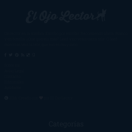
Un lector en la sombra. Escribo por escribir. Recomiendo libros. Blanco
y en botella. ¿Qué queréis más? Leed y no veáis tanta tele. O leed
mientras veis la tele, que eso es muy sano.
Sobre mí
Aviso Legal
Contacto
Editoriales
Ayúdame
2016. Creado con
por
El Ojo Lector
.
Categorías