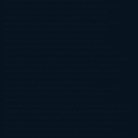
Leceaga
Alberto Méndez
Alejandro Castroguer
Alexis
Harrington
Alice Kellen
Almudena Grandes
Altea Morgan
Ana
Cantarero
Andrew Davidson
Ángela Quintas
Angélique
Barbérat
Anna Todd
Anna Zaires
Annabel Pitcher
Anny
Peterson
Antonio Dikele Distefano
Art Spiegelman
Arturo Pérez-
Reverte
Audrey Carlan
Beth Kery
Beth Revis
Brittainy C.
Cherry
Camilla Läckberg
Carla Gràcia Mercadé
Carme
Chaparro
Carmen Martín Gaite
Caroline March
Celeste
Bradley
Celeste Ng
Charlaine Harris
Charles Dubow
Cherry
Chic
Cheryl Strayed
Christina Lauren
Colleen Hoover
Colleen
McCullough
Connie Willis
Cristina Prada
Daniel Glattauer
Daniela
Krien
Daphne du Maurier
Darynda Jones
David Crespo
David
Nicholls
David Safier
Deborah Harkness
Deborah Install
Diana
Gabaldon
Dolores Redondo
E. O. Chirovici
E.L. James
Eckhart
Tolle
Eduardo Mendoza
Elena Montagud
Elísabet
Benavent
Elisabeth Craft
Elisabeth Kostova
Emma Cline
Enric
Pardo
Erin Morgenstern
Erin Watt
Ernest Cline
Ernesto
Sábato
Estefanía Salyers
Federico Moccia
Fernando
Aramburu
Florencia Bonelli
George R. R. Martin
Gina Peral
Gregory
Maguire
Haruki Murakami
Helen Simonson
Henning Mankell
Henry
James
Hiromi Kawakami
Irene Hall
Isabel Keats
J. Lynn
J.K.
Rowling
Jacinto Rey
Jack Thorne
Jamie McGuire
Jeff Lindsay
Jeff
VanderMeer
Jennifer L. Armentrout
Jennifer Niven
Jenny
Han
Jessica Thompson
Jill Santopolo
Joe Abercrombie
Joe Hill
Joël