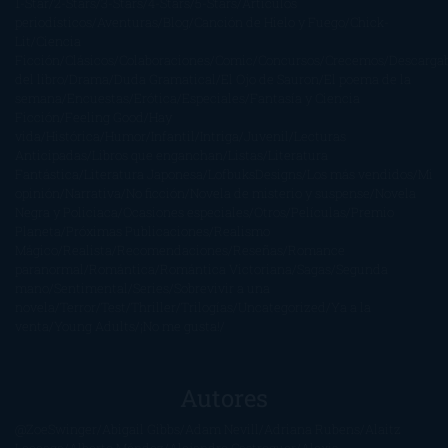
1-Star
2-Stars
3-Stars
4-Stars
5-Stars
Artículos
periodísticos
Aventuras
Blog
Canción de Hielo y Fuego
Chick-
Lit
Ciencia
Ficción
Clásicos
Colaboraciones
Comic
Concursos
Crecemos
Descarga
del libro
Drama
Duda Gramatical
El Ojo de Sauron
El poema de la
semana
Encuestas
Erótica
Especiales
Fantasía y Ciencia
Ficción
Feeling Good
Hay
vida
Histórica
Humor
Infantil
Intriga
Juvenil
Lecturas
Anticipadas
Libros que enganchan
Listas
Literatura
Fantástica
Literatura Japonesa
LofbuksDesigns
Los más vendidos
Mi
opinión
Narrativa
No ficción
Novela de misterio y suspense
Novela
Negra y Policiaca
Ocasiones especiales
Otros
Películas
Premio
Planeta
Próximas Publicaciones
Realismo
Mágico
Realista
Recomendaciones
Reseñas
Romance
paranormal
Romántica
Romántica Victoriana
Sagas
Segunda
mano
Sentimental
Series
Sobrevivir a una
novela
Terror
Test
Thriller
Trilogías
Uncategorized
Ya a la
venta
Young Adults
¡No me gusta!
Autores
@ZoeSwinger
Abigail Gibbs
Adam Nevill
Adriana Rubens
Alaitz