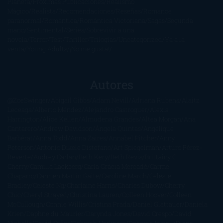
Planeta
Próximas Publicaciones
Realismo
Mágico
Realista
Recomendaciones
Reseñas
Romance
paranormal
Romántica
Romántica Victoriana
Sagas
Segunda
mano
Sentimental
Series
Sobrevivir a una
novela
Terror
Test
Thriller
Trilogías
Uncategorized
Ya a la
venta
Young Adults
¡No me gusta!
Autores
@ZoeSwinger
Abigail Gibbs
Adam Nevill
Adriana Rubens
Alaitz
Leceaga
Alberto Méndez
Alejandro Castroguer
Alexis
Harrington
Alice Kellen
Almudena Grandes
Altea Morgan
Ana
Cantarero
Andrew Davidson
Ángela Quintas
Angélique
Barbérat
Anna Todd
Anna Zaires
Annabel Pitcher
Anny
Peterson
Antonio Dikele Distefano
Art Spiegelman
Arturo Pérez-
Reverte
Audrey Carlan
Beth Kery
Beth Revis
Brittainy C.
Cherry
Camilla Läckberg
Carla Gràcia Mercadé
Carme
Chaparro
Carmen Martín Gaite
Caroline March
Celeste
Bradley
Celeste Ng
Charlaine Harris
Charles Dubow
Cherry
Chic
Cheryl Strayed
Christina Lauren
Colleen Hoover
Colleen
McCullough
Connie Willis
Cristina Prada
Daniel Glattauer
Daniela
Krien
Daphne du Maurier
Darynda Jones
David Crespo
David