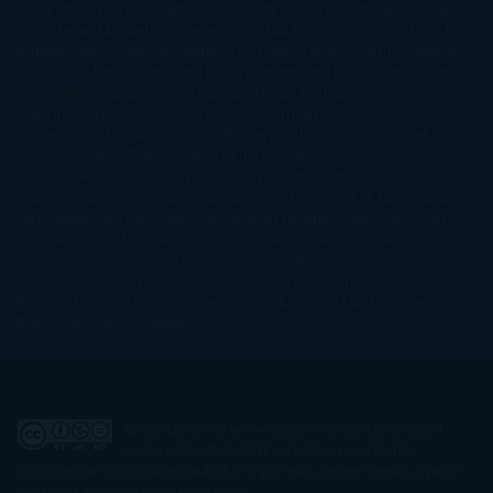
Llosa
Marta Estrada
Marta Francés
Marta Quintín
Max Brooks
Megan
Hart
Megan Maxwell
Mercedes Pinto Maldonado
Mia Sheridan
Milan
Kundera
Milly Johnson
Moderna de Pueblo
Mónica Carillo
Mónica
Gutiérrez
Mónica Vázquez
Naiara Domínguez
Nalini Singh
Naomi
Novik
Neil Gaiman
Nicolas Barreau
Nicole Williams
Noelia
Amarillo
Pamela Aidan
Patrick Ness
Patrick Rothfuss
Paul
Auster
Paula Hawkins
Pauline Réage
Paullina Simons
Rachel
Gibson
Rainbow Rowell
Raine Miller
Robin Schone
Robin
Scoresby
Ruth Ware
S. J. Hooks
Sally Thorne
Sam Savage
Samantha
Young
Sandra Brown
Sara Ballarín
Sara Mesa
Sarah J. Maas
Sarah
Lark
Sarah MacLean
Saray García
Shari Lapena
Shea Olsen
Sherry
Thomas
Sophie Hannah
Sophie Kinsella
Stephen Chbosky
Stieg
Larsson
Susan Elizabeth Phillips
Susanna Kearsley
Suzanne
Collins
Sylvain Reynard
Sylvia Day
Tabitha Suzuma
Terry
Pratchett
Tracey Garvis Graves
Valerio Massimo Manfredi
Veronica
Rossi
Xuso Jones
Zahara
El Ojo Lector
by
www.elojolector.com
is licensed
under a
Creative Commons Reconocimiento-
NoComercial-SinObraDerivada 3.0 Unported License
. Creado a partir
de la obra en
www.elojolector.com
.