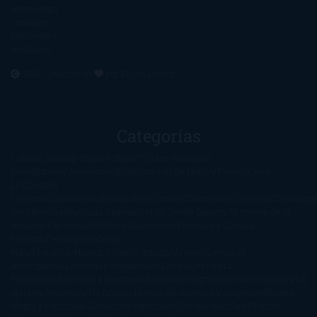
Aviso Legal
Contacto
Editoriales
Ayúdame
2016. Creado con
por
El Ojo Lector
.
Categorías
1-Star
2-Stars
3-Stars
4-Stars
5-Stars
Artículos
periodísticos
Aventuras
Blog
Canción de Hielo y Fuego
Chick-
Lit
Ciencia
Ficción
Clásicos
Colaboraciones
Comic
Concursos
Crecemos
Descarga
del libro
Drama
Duda Gramatical
El Ojo de Sauron
El poema de la
semana
Encuestas
Erótica
Especiales
Fantasía y Ciencia
Ficción
Feeling Good
Hay
vida
Histórica
Humor
Infantil
Intriga
Juvenil
Lecturas
Anticipadas
Libros que enganchan
Listas
Literatura
Fantástica
Literatura Japonesa
LofbuksDesigns
Los más vendidos
Mi
opinión
Narrativa
No ficción
Novela de misterio y suspense
Novela
Negra y Policiaca
Ocasiones especiales
Otros
Películas
Premio