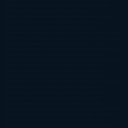
Nicholls
David Safier
Deborah Harkness
Deborah Install
Diana
Gabaldon
Dolores Redondo
E. O. Chirovici
E.L. James
Eckhart
Tolle
Eduardo Mendoza
Elena Montagud
Elísabet
Benavent
Elisabeth Craft
Elisabeth Kostova
Emma Cline
Enric
Pardo
Erin Morgenstern
Erin Watt
Ernest Cline
Ernesto
Sábato
Estefanía Salyers
Federico Moccia
Fernando
Aramburu
Florencia Bonelli
George R. R. Martin
Gina Peral
Gregory
Maguire
Haruki Murakami
Helen Simonson
Henning Mankell
Henry
James
Hiromi Kawakami
Irene Hall
Isabel Keats
J. Lynn
J.K.
Rowling
Jacinto Rey
Jack Thorne
Jamie McGuire
Jeff Lindsay
Jeff
VanderMeer
Jennifer L. Armentrout
Jennifer Niven
Jenny
Han
Jessica Thompson
Jill Santopolo
Joe Abercrombie
Joe Hill
Joël
Dicker
John Connolly
John Katzenbach
John Tiffany
Jojo
Moyes
Jonathan Safran Foer
Jose Carlos Somoza
Jose Luis
Sampedro
José Saramago
Karen Marie Moning
Katharine
McGee
Katherine Pancol
Katie Khan
Katjia Millay
Ken Follet
Ken
Follett
Kent Haruf
Khaled Hosseini
Kiera Cass
Koushun
Takami
Kristin Hannah
Kyoichi Katayama
L.J. Smith
Laini
Taylor
Laura Kinsale
Laura Norton
Laura Nuño
Laurell K.
Hamilton
Lauren Groff
Lauren Oliver
Lauren Willig
Leisa
Rayven
Lena Valenti
Leylah Attar
Liane Moriarty
Lidia Herbada
Lisa
Jewell
Lisa Kleypas
Lucía Etxebarria
Luz Gabás
M. J. Arlidge
M.C.
Andrews
Macarena Berlín
Malin Persson Giolito
Marcello
Simoni
María Dueñas
Marian Keyes
Marie Rutkoski
Mario Vagas