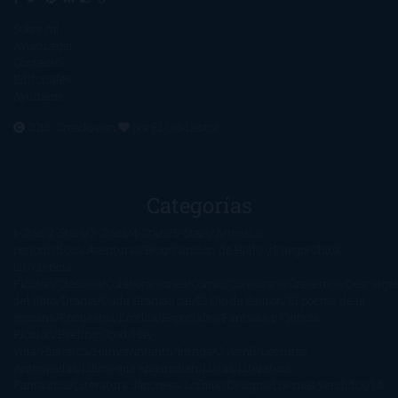
Sobre mí
Aviso Legal
Contacto
Editoriales
Ayúdame
2016. Creado con
por
El Ojo Lector
.
Categorías
1-Star
2-Stars
3-Stars
4-Stars
5-Stars
Artículos
periodísticos
Aventuras
Blog
Canción de Hielo y Fuego
Chick-
Lit
Ciencia
Ficción
Clásicos
Colaboraciones
Comic
Concursos
Crecemos
Descarga
del libro
Drama
Duda Gramatical
El Ojo de Sauron
El poema de la
semana
Encuestas
Erótica
Especiales
Fantasía y Ciencia
Ficción
Feeling Good
Hay
vida
Histórica
Humor
Infantil
Intriga
Juvenil
Lecturas
Anticipadas
Libros que enganchan
Listas
Literatura
Fantástica
Literatura Japonesa
LofbuksDesigns
Los más vendidos
Mi