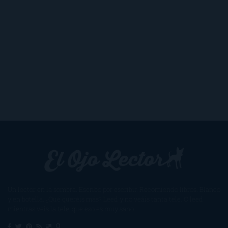
Un lector en la sombra. Escribo por escribir. Recomiendo libros. Blanco
y en botella. ¿Qué queréis más? Leed y no veáis tanta tele. O leed
mientras veis la tele, que eso es muy sano.