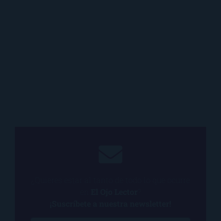
¿Quieres estar al tanto de todo lo que ocurre
en
El Ojo Lector
?
¡Suscríbete a nuestra newsletter!