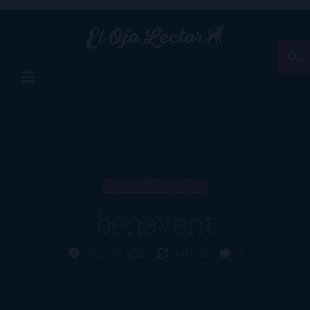
ARTÍCULO
benavent
Hace 10 años
14/11/16
0