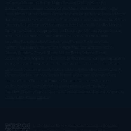
Andrews
Macarena Berlín
Malin Persson Giolito
Marcello
Simoni
María Dueñas
Marian Keyes
Marie Rutkoski
Mario Vagas
Llosa
Marta Estrada
Marta Francés
Marta Quintín
Max Brooks
Megan
Hart
Megan Maxwell
Mercedes Pinto Maldonado
Mia Sheridan
Milan
Kundera
Milly Johnson
Moderna de Pueblo
Mónica Carillo
Mónica
Gutiérrez
Mónica Vázquez
Naiara Domínguez
Nalini Singh
Naomi
Novik
Neil Gaiman
Nicolas Barreau
Nicole Williams
Noelia
Amarillo
Pamela Aidan
Patrick Ness
Patrick Rothfuss
Paul
Auster
Paula Hawkins
Pauline Réage
Paullina Simons
Rachel
Gibson
Rainbow Rowell
Raine Miller
Robin Schone
Robin
Scoresby
Ruth Ware
S. J. Hooks
Sally Thorne
Sam Savage
Samantha
Young
Sandra Brown
Sara Ballarín
Sara Mesa
Sarah J. Maas
Sarah
Lark
Sarah MacLean
Saray García
Shari Lapena
Shea Olsen
Sherry
Thomas
Sophie Hannah
Sophie Kinsella
Stephen Chbosky
Stieg
Larsson
Susan Elizabeth Phillips
Susanna Kearsley
Suzanne
Collins
Sylvain Reynard
Sylvia Day
Tabitha Suzuma
Terry
Pratchett
Tracey Garvis Graves
Valerio Massimo Manfredi
Veronica
Rossi
Xuso Jones
Zahara
El Ojo Lector
by
www.elojolector.com
is licensed
under a
Creative Commons Reconocimiento-