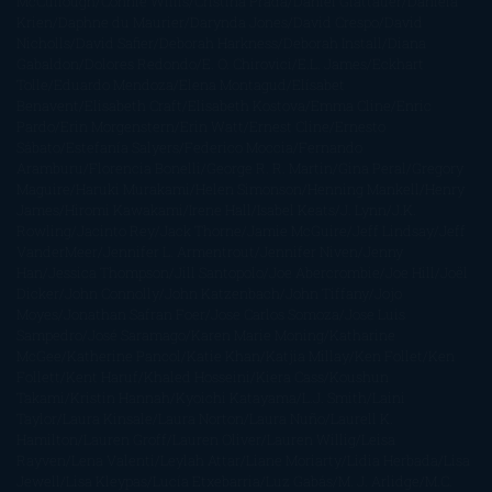
McCullough
Connie Willis
Cristina Prada
Daniel Glattauer
Daniela
Krien
Daphne du Maurier
Darynda Jones
David Crespo
David
Nicholls
David Safier
Deborah Harkness
Deborah Install
Diana
Gabaldon
Dolores Redondo
E. O. Chirovici
E.L. James
Eckhart
Tolle
Eduardo Mendoza
Elena Montagud
Elísabet
Benavent
Elisabeth Craft
Elisabeth Kostova
Emma Cline
Enric
Pardo
Erin Morgenstern
Erin Watt
Ernest Cline
Ernesto
Sábato
Estefanía Salyers
Federico Moccia
Fernando
Aramburu
Florencia Bonelli
George R. R. Martin
Gina Peral
Gregory
Maguire
Haruki Murakami
Helen Simonson
Henning Mankell
Henry
James
Hiromi Kawakami
Irene Hall
Isabel Keats
J. Lynn
J.K.
Rowling
Jacinto Rey
Jack Thorne
Jamie McGuire
Jeff Lindsay
Jeff
VanderMeer
Jennifer L. Armentrout
Jennifer Niven
Jenny
Han
Jessica Thompson
Jill Santopolo
Joe Abercrombie
Joe Hill
Joël
Dicker
John Connolly
John Katzenbach
John Tiffany
Jojo
Moyes
Jonathan Safran Foer
Jose Carlos Somoza
Jose Luis
Sampedro
José Saramago
Karen Marie Moning
Katharine
McGee
Katherine Pancol
Katie Khan
Katjia Millay
Ken Follet
Ken
Follett
Kent Haruf
Khaled Hosseini
Kiera Cass
Koushun
Takami
Kristin Hannah
Kyoichi Katayama
L.J. Smith
Laini
Taylor
Laura Kinsale
Laura Norton
Laura Nuño
Laurell K.
Hamilton
Lauren Groff
Lauren Oliver
Lauren Willig
Leisa
Rayven
Lena Valenti
Leylah Attar
Liane Moriarty
Lidia Herbada
Lisa
Jewell
Lisa Kleypas
Lucía Etxebarria
Luz Gabás
M. J. Arlidge
M.C.