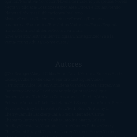
opinión
Narrativa
No ficción
Novela de misterio y suspense
Novela
Negra y Policiaca
Ocasiones especiales
Otros
Películas
Premio
Planeta
Próximas Publicaciones
Realismo
Mágico
Realista
Recomendaciones
Reseñas
Romance
paranormal
Romántica
Romántica Victoriana
Sagas
Segunda
mano
Sentimental
Series
Sobrevivir a una
novela
Terror
Test
Thriller
Trilogías
Uncategorized
Ya a la
venta
Young Adults
¡No me gusta!
Autores
@ZoeSwinger
Abigail Gibbs
Adam Nevill
Adriana Rubens
Alaitz
Leceaga
Alberto Méndez
Alejandro Castroguer
Alexis
Harrington
Alice Kellen
Almudena Grandes
Altea Morgan
Ana
Cantarero
Andrew Davidson
Ángela Quintas
Angélique
Barbérat
Anna Todd
Anna Zaires
Annabel Pitcher
Anny
Peterson
Antonio Dikele Distefano
Art Spiegelman
Arturo Pérez-
Reverte
Audrey Carlan
Beth Kery
Beth Revis
Brittainy C.
Cherry
Camilla Läckberg
Carla Gràcia Mercadé
Carme
Chaparro
Carmen Martín Gaite
Caroline March
Celeste
Bradley
Celeste Ng
Charlaine Harris
Charles Dubow
Cherry
Chic
Cheryl Strayed
Christina Lauren
Colleen Hoover
Colleen