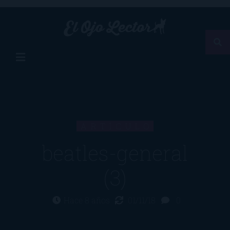
ARTÍCULO
beatles-general
(3)
Hace 8 años
01/11/18
0