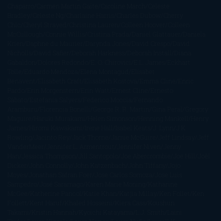
Chaparro
Carmen Martín Gaite
Caroline March
Celeste
Bradley
Celeste Ng
Charlaine Harris
Charles Dubow
Cherry
Chic
Cheryl Strayed
Christina Lauren
Colleen Hoover
Colleen
McCullough
Connie Willis
Cristina Prada
Daniel Glattauer
Daniela
Krien
Daphne du Maurier
Darynda Jones
David Crespo
David
Nicholls
David Safier
Deborah Harkness
Deborah Install
Diana
Gabaldon
Dolores Redondo
E. O. Chirovici
E.L. James
Eckhart
Tolle
Eduardo Mendoza
Elena Montagud
Elísabet
Benavent
Elisabeth Craft
Elisabeth Kostova
Emma Cline
Enric
Pardo
Erin Morgenstern
Erin Watt
Ernest Cline
Ernesto
Sábato
Estefanía Salyers
Federico Moccia
Fernando
Aramburu
Florencia Bonelli
George R. R. Martin
Gina Peral
Gregory
Maguire
Haruki Murakami
Helen Simonson
Henning Mankell
Henry
James
Hiromi Kawakami
Irene Hall
Isabel Keats
J. Lynn
J.K.
Rowling
Jacinto Rey
Jack Thorne
Jamie McGuire
Jeff Lindsay
Jeff
VanderMeer
Jennifer L. Armentrout
Jennifer Niven
Jenny
Han
Jessica Thompson
Jill Santopolo
Joe Abercrombie
Joe Hill
Joël
Dicker
John Connolly
John Katzenbach
John Tiffany
Jojo
Moyes
Jonathan Safran Foer
Jose Carlos Somoza
Jose Luis
Sampedro
José Saramago
Karen Marie Moning
Katharine
McGee
Katherine Pancol
Katie Khan
Katjia Millay
Ken Follet
Ken
Follett
Kent Haruf
Khaled Hosseini
Kiera Cass
Koushun
Takami
Kristin Hannah
Kyoichi Katayama
L.J. Smith
Laini