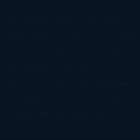
Taylor
Laura Kinsale
Laura Norton
Laura Nuño
Laurell K.
Hamilton
Lauren Groff
Lauren Oliver
Lauren Willig
Leisa
Rayven
Lena Valenti
Leylah Attar
Liane Moriarty
Lidia Herbada
Lisa
Jewell
Lisa Kleypas
Lucía Etxebarria
Luz Gabás
M. J. Arlidge
M.C.
Andrews
Macarena Berlín
Malin Persson Giolito
Marcello
Simoni
María Dueñas
Marian Keyes
Marie Rutkoski
Mario Vagas
Llosa
Marta Estrada
Marta Francés
Marta Quintín
Max Brooks
Megan
Hart
Megan Maxwell
Mercedes Pinto Maldonado
Mia Sheridan
Milan
Kundera
Milly Johnson
Moderna de Pueblo
Mónica Carillo
Mónica
Gutiérrez
Mónica Vázquez
Naiara Domínguez
Nalini Singh
Naomi
Novik
Neil Gaiman
Nicolas Barreau
Nicole Williams
Noelia
Amarillo
Pamela Aidan
Patrick Ness
Patrick Rothfuss
Paul
Auster
Paula Hawkins
Pauline Réage
Paullina Simons
Rachel
Gibson
Rainbow Rowell
Raine Miller
Robin Schone
Robin
Scoresby
Ruth Ware
S. J. Hooks
Sally Thorne
Sam Savage
Samantha
Young
Sandra Brown
Sara Ballarín
Sara Mesa
Sarah J. Maas
Sarah
Lark
Sarah MacLean
Saray García
Shari Lapena
Shea Olsen
Sherry
Thomas
Sophie Hannah
Sophie Kinsella
Stephen Chbosky
Stieg
Larsson
Susan Elizabeth Phillips
Susanna Kearsley
Suzanne
Collins
Sylvain Reynard
Sylvia Day
Tabitha Suzuma
Terry
Pratchett
Tracey Garvis Graves
Valerio Massimo Manfredi
Veronica
Rossi
Xuso Jones
Zahara