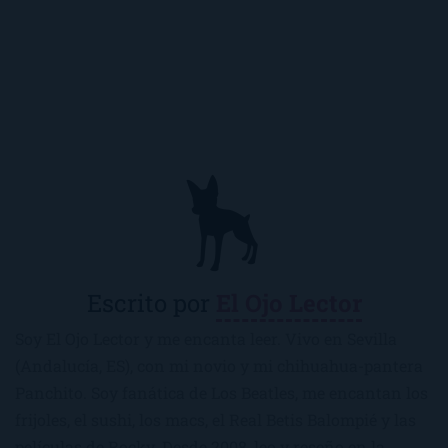
Escrito por
El Ojo Lector
Soy El Ojo Lector y me encanta leer. Vivo en Sevilla
(Andalucía, ES), con mi novio y mi chihuahua-pantera
Panchito. Soy fanática de Los Beatles, me encantan los
frijoles, el sushi, los macs, el Real Betis Balompié y las
películas de Rocky. Desde 2008, leo y reseño en la