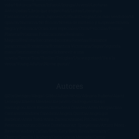
vida
Histórica
Humor
Infantil
Intriga
Juvenil
Lecturas
Anticipadas
Libros que enganchan
Listas
Literatura
Fantástica
Literatura Japonesa
LofbuksDesigns
Los más vendidos
Mi
opinión
Narrativa
No ficción
Novela de misterio y suspense
Novela
Negra y Policiaca
Ocasiones especiales
Otros
Películas
Premio
Planeta
Próximas Publicaciones
Realismo
Mágico
Realista
Recomendaciones
Reseñas
Romance
paranormal
Romántica
Romántica Victoriana
Sagas
Segunda
mano
Sentimental
Series
Sobrevivir a una
novela
Terror
Test
Thriller
Trilogías
Uncategorized
Ya a la
venta
Young Adults
¡No me gusta!
Autores
@ZoeSwinger
Abigail Gibbs
Adam Nevill
Adriana Rubens
Alaitz
Leceaga
Alberto Méndez
Alejandro Castroguer
Alexis
Harrington
Alice Kellen
Almudena Grandes
Altea Morgan
Ana
Cantarero
Andrew Davidson
Ángela Quintas
Angélique
Barbérat
Anna Todd
Anna Zaires
Annabel Pitcher
Anny
Peterson
Antonio Dikele Distefano
Art Spiegelman
Arturo Pérez-
Reverte
Audrey Carlan
Beth Kery
Beth Revis
Brittainy C.
Cherry
Camilla Läckberg
Carla Gràcia Mercadé
Carme