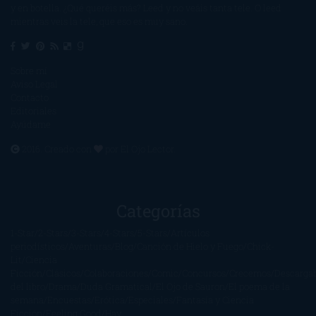
y en botella. ¿Qué queréis más? Leed y no veáis tanta tele. O leed
mientras veis la tele, que eso es muy sano.
Sobre mí
Aviso Legal
Contacto
Editoriales
Ayúdame
2016. Creado con
por
El Ojo Lector
.
Categorías
1-Star
2-Stars
3-Stars
4-Stars
5-Stars
Artículos
periodísticos
Aventuras
Blog
Canción de Hielo y Fuego
Chick-
Lit
Ciencia
Ficción
Clásicos
Colaboraciones
Comic
Concursos
Crecemos
Descarga
del libro
Drama
Duda Gramatical
El Ojo de Sauron
El poema de la
semana
Encuestas
Erótica
Especiales
Fantasía y Ciencia
Ficción
Feeling Good
Hay