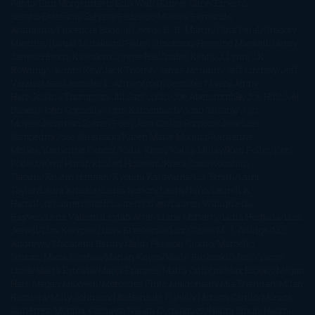
Pardo
Erin Morgenstern
Erin Watt
Ernest Cline
Ernesto
Sábato
Estefanía Salyers
Federico Moccia
Fernando
Aramburu
Florencia Bonelli
George R. R. Martin
Gina Peral
Gregory
Maguire
Haruki Murakami
Helen Simonson
Henning Mankell
Henry
James
Hiromi Kawakami
Irene Hall
Isabel Keats
J. Lynn
J.K.
Rowling
Jacinto Rey
Jack Thorne
Jamie McGuire
Jeff Lindsay
Jeff
VanderMeer
Jennifer L. Armentrout
Jennifer Niven
Jenny
Han
Jessica Thompson
Jill Santopolo
Joe Abercrombie
Joe Hill
Joël
Dicker
John Connolly
John Katzenbach
John Tiffany
Jojo
Moyes
Jonathan Safran Foer
Jose Carlos Somoza
Jose Luis
Sampedro
José Saramago
Karen Marie Moning
Katharine
McGee
Katherine Pancol
Katie Khan
Katjia Millay
Ken Follet
Ken
Follett
Kent Haruf
Khaled Hosseini
Kiera Cass
Koushun
Takami
Kristin Hannah
Kyoichi Katayama
L.J. Smith
Laini
Taylor
Laura Kinsale
Laura Norton
Laura Nuño
Laurell K.
Hamilton
Lauren Groff
Lauren Oliver
Lauren Willig
Leisa
Rayven
Lena Valenti
Leylah Attar
Liane Moriarty
Lidia Herbada
Lisa
Jewell
Lisa Kleypas
Lucía Etxebarria
Luz Gabás
M. J. Arlidge
M.C.
Andrews
Macarena Berlín
Malin Persson Giolito
Marcello
Simoni
María Dueñas
Marian Keyes
Marie Rutkoski
Mario Vagas
Llosa
Marta Estrada
Marta Francés
Marta Quintín
Max Brooks
Megan
Hart
Megan Maxwell
Mercedes Pinto Maldonado
Mia Sheridan
Milan
Kundera
Milly Johnson
Moderna de Pueblo
Mónica Carillo
Mónica
Gutiérrez
Mónica Vázquez
Naiara Domínguez
Nalini Singh
Naomi