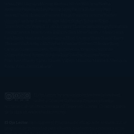
Novik
Neil Gaiman
Nicolas Barreau
Nicole Williams
Noelia
Amarillo
Pamela Aidan
Patrick Ness
Patrick Rothfuss
Paul
Auster
Paula Hawkins
Pauline Réage
Paullina Simons
Rachel
Gibson
Rainbow Rowell
Raine Miller
Robin Schone
Robin
Scoresby
Ruth Ware
S. J. Hooks
Sally Thorne
Sam Savage
Samantha
Young
Sandra Brown
Sara Ballarín
Sara Mesa
Sarah J. Maas
Sarah
Lark
Sarah MacLean
Saray García
Shari Lapena
Shea Olsen
Sherry
Thomas
Sophie Hannah
Sophie Kinsella
Stephen Chbosky
Stieg
Larsson
Susan Elizabeth Phillips
Susanna Kearsley
Suzanne
Collins
Sylvain Reynard
Sylvia Day
Tabitha Suzuma
Terry
Pratchett
Tracey Garvis Graves
Valerio Massimo Manfredi
Veronica
Rossi
Xuso Jones
Zahara
El Ojo Lector
by
www.elojolector.com
is licensed
under a
Creative Commons Reconocimiento-
NoComercial-SinObraDerivada 3.0 Unported License
. Creado a partir
de la obra en
www.elojolector.com
.
El Ojo Lector
participa en el Programa de Afiliados de Amazon EU, un
programa de publicidad para afiliados diseñado para ofrecer a sitios
web un modo de obtener comisiones por publicidad, publicitando e