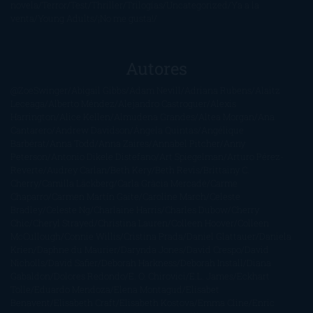
novela
Terror
Test
Thriller
Trilogías
Uncategorized
Ya a la
venta
Young Adults
¡No me gusta!
Autores
@ZoeSwinger
Abigail Gibbs
Adam Nevill
Adriana Rubens
Alaitz
Leceaga
Alberto Méndez
Alejandro Castroguer
Alexis
Harrington
Alice Kellen
Almudena Grandes
Altea Morgan
Ana
Cantarero
Andrew Davidson
Ángela Quintas
Angélique
Barbérat
Anna Todd
Anna Zaires
Annabel Pitcher
Anny
Peterson
Antonio Dikele Distefano
Art Spiegelman
Arturo Pérez-
Reverte
Audrey Carlan
Beth Kery
Beth Revis
Brittainy C.
Cherry
Camilla Läckberg
Carla Gràcia Mercadé
Carme
Chaparro
Carmen Martín Gaite
Caroline March
Celeste
Bradley
Celeste Ng
Charlaine Harris
Charles Dubow
Cherry
Chic
Cheryl Strayed
Christina Lauren
Colleen Hoover
Colleen
McCullough
Connie Willis
Cristina Prada
Daniel Glattauer
Daniela
Krien
Daphne du Maurier
Darynda Jones
David Crespo
David
Nicholls
David Safier
Deborah Harkness
Deborah Install
Diana
Gabaldon
Dolores Redondo
E. O. Chirovici
E.L. James
Eckhart
Tolle
Eduardo Mendoza
Elena Montagud
Elísabet
Benavent
Elisabeth Craft
Elisabeth Kostova
Emma Cline
Enric