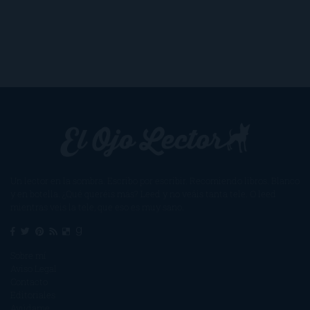
Un lector en la sombra. Escribo por escribir. Recomiendo libros. Blanco
y en botella. ¿Qué queréis más? Leed y no veáis tanta tele. O leed
mientras veis la tele, que eso es muy sano.
Sobre mí
Aviso Legal
Contacto
Editoriales
Ayúdame