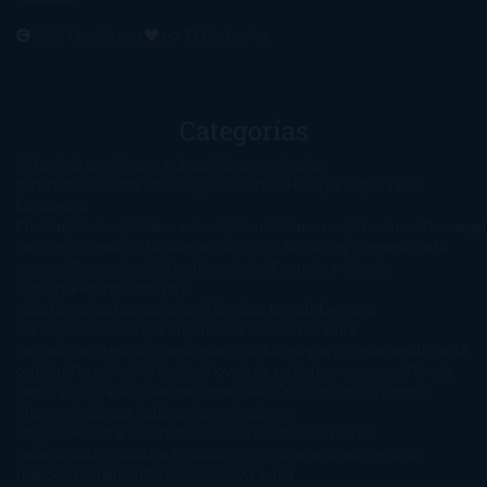
2016. Creado con
por
El Ojo Lector
.
Categorías
1-Star
2-Stars
3-Stars
4-Stars
5-Stars
Artículos
periodísticos
Aventuras
Blog
Canción de Hielo y Fuego
Chick-
Lit
Ciencia
Ficción
Clásicos
Colaboraciones
Comic
Concursos
Crecemos
Descarga
del libro
Drama
Duda Gramatical
El Ojo de Sauron
El poema de la
semana
Encuestas
Erótica
Especiales
Fantasía y Ciencia
Ficción
Feeling Good
Hay
vida
Histórica
Humor
Infantil
Intriga
Juvenil
Lecturas
Anticipadas
Libros que enganchan
Listas
Literatura
Fantástica
Literatura Japonesa
LofbuksDesigns
Los más vendidos
Mi
opinión
Narrativa
No ficción
Novela de misterio y suspense
Novela
Negra y Policiaca
Ocasiones especiales
Otros
Películas
Premio
Planeta
Próximas Publicaciones
Realismo
Mágico
Realista
Recomendaciones
Reseñas
Romance
paranormal
Romántica
Romántica Victoriana
Sagas
Segunda
mano
Sentimental
Series
Sobrevivir a una