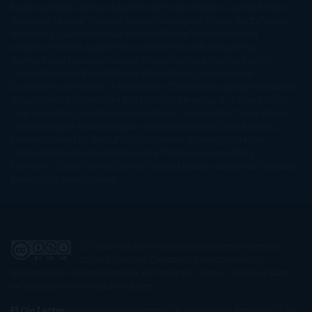
Kundera
Milly Johnson
Moderna de Pueblo
Mónica Carillo
Mónica
Gutiérrez
Mónica Vázquez
Naiara Domínguez
Nalini Singh
Naomi
Novik
Neil Gaiman
Nicolas Barreau
Nicole Williams
Noelia
Amarillo
Pamela Aidan
Patrick Ness
Patrick Rothfuss
Paul
Auster
Paula Hawkins
Pauline Réage
Paullina Simons
Rachel
Gibson
Rainbow Rowell
Raine Miller
Robin Schone
Robin
Scoresby
Ruth Ware
S. J. Hooks
Sally Thorne
Sam Savage
Samantha
Young
Sandra Brown
Sara Ballarín
Sara Mesa
Sarah J. Maas
Sarah
Lark
Sarah MacLean
Saray García
Shari Lapena
Shea Olsen
Sherry
Thomas
Sophie Hannah
Sophie Kinsella
Stephen Chbosky
Stieg
Larsson
Susan Elizabeth Phillips
Susanna Kearsley
Suzanne
Collins
Sylvain Reynard
Sylvia Day
Tabitha Suzuma
Terry
Pratchett
Tracey Garvis Graves
Valerio Massimo Manfredi
Veronica
Rossi
Xuso Jones
Zahara
El Ojo Lector
by
www.elojolector.com
is licensed
under a
Creative Commons Reconocimiento-
NoComercial-SinObraDerivada 3.0 Unported License
. Creado a partir
de la obra en
www.elojolector.com
.
El Ojo Lector
participa en el Programa de Afiliados de Amazon EU, un