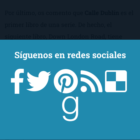
Por último, os comento que
Calle Dublín
es el
primer libro de una serie. De hecho, el
siguiente libro,
Down London Road
, tiene
como protagonista a Johanna la compañera
Síguenos en redes sociales
de bar ligerita de cascos de Jocelyn. Ya me
contaréis qué tal si, finalmente, os tiráis a la
piscina y leeis las dos entregas.
Etiquetas
:
Calle Dublín
,
Samantha Young
Categorías:
3-Stars
,
Erótica
,
Reseñas
,
Romántica
,