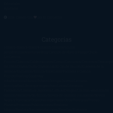
Editoriales
Ayúdame
2016. Creado con
por
El Ojo Lector
.
Categorías
1-Star
2-Stars
3-Stars
4-Stars
5-Stars
Artículos
periodísticos
Aventuras
Blog
Canción de Hielo y Fuego
Chick-
Lit
Ciencia
Ficción
Clásicos
Colaboraciones
Comic
Concursos
Crecemos
Descarga
del libro
Drama
Duda Gramatical
El Ojo de Sauron
El poema de la
semana
Encuestas
Erótica
Especiales
Fantasía y Ciencia
Ficción
Feeling Good
Hay
vida
Histórica
Humor
Infantil
Intriga
Juvenil
Lecturas
Anticipadas
Libros que enganchan
Listas
Literatura
Fantástica
Literatura Japonesa
LofbuksDesigns
Los más vendidos
Mi
opinión
Narrativa
No ficción
Novela de misterio y suspense
Novela
Negra y Policiaca
Ocasiones especiales
Otros
Películas
Premio
Planeta
Próximas Publicaciones
Realismo
Mágico
Realista
Recomendaciones
Reseñas
Romance