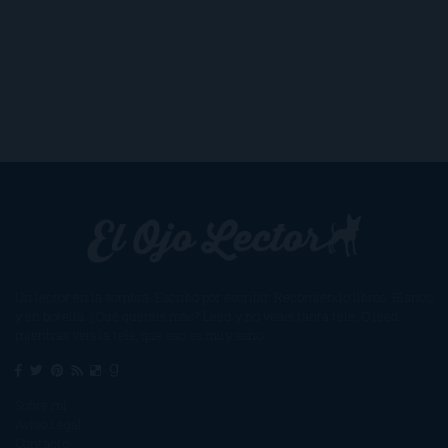
Un lector en la sombra. Escribo por escribir. Recomiendo libros. Blanco
y en botella. ¿Qué queréis más? Leed y no veáis tanta tele. O leed
mientras veis la tele, que eso es muy sano.
Sobre mí
Aviso Legal
Contacto