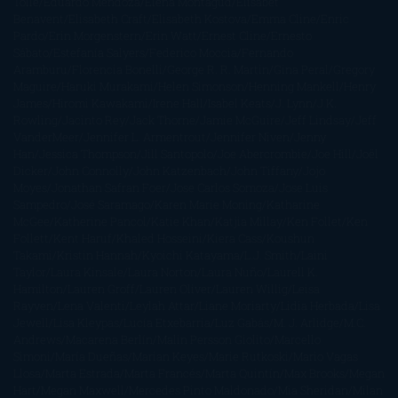
Tolle
Eduardo Mendoza
Elena Montagud
Elísabet
Benavent
Elisabeth Craft
Elisabeth Kostova
Emma Cline
Enric
Pardo
Erin Morgenstern
Erin Watt
Ernest Cline
Ernesto
Sábato
Estefanía Salyers
Federico Moccia
Fernando
Aramburu
Florencia Bonelli
George R. R. Martin
Gina Peral
Gregory
Maguire
Haruki Murakami
Helen Simonson
Henning Mankell
Henry
James
Hiromi Kawakami
Irene Hall
Isabel Keats
J. Lynn
J.K.
Rowling
Jacinto Rey
Jack Thorne
Jamie McGuire
Jeff Lindsay
Jeff
VanderMeer
Jennifer L. Armentrout
Jennifer Niven
Jenny
Han
Jessica Thompson
Jill Santopolo
Joe Abercrombie
Joe Hill
Joël
Dicker
John Connolly
John Katzenbach
John Tiffany
Jojo
Moyes
Jonathan Safran Foer
Jose Carlos Somoza
Jose Luis
Sampedro
José Saramago
Karen Marie Moning
Katharine
McGee
Katherine Pancol
Katie Khan
Katjia Millay
Ken Follet
Ken
Follett
Kent Haruf
Khaled Hosseini
Kiera Cass
Koushun
Takami
Kristin Hannah
Kyoichi Katayama
L.J. Smith
Laini
Taylor
Laura Kinsale
Laura Norton
Laura Nuño
Laurell K.
Hamilton
Lauren Groff
Lauren Oliver
Lauren Willig
Leisa
Rayven
Lena Valenti
Leylah Attar
Liane Moriarty
Lidia Herbada
Lisa
Jewell
Lisa Kleypas
Lucía Etxebarria
Luz Gabás
M. J. Arlidge
M.C.
Andrews
Macarena Berlín
Malin Persson Giolito
Marcello
Simoni
María Dueñas
Marian Keyes
Marie Rutkoski
Mario Vagas
Llosa
Marta Estrada
Marta Francés
Marta Quintín
Max Brooks
Megan
Hart
Megan Maxwell
Mercedes Pinto Maldonado
Mia Sheridan
Milan