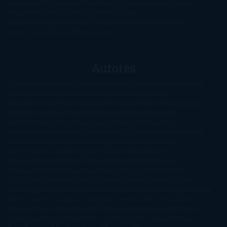
paranormal
Romántica
Romántica Victoriana
Sagas
Segunda
mano
Sentimental
Series
Sobrevivir a una
novela
Terror
Test
Thriller
Trilogías
Uncategorized
Ya a la
venta
Young Adults
¡No me gusta!
Autores
@ZoeSwinger
Abigail Gibbs
Adam Nevill
Adriana Rubens
Alaitz
Leceaga
Alberto Méndez
Alejandro Castroguer
Alexis
Harrington
Alice Kellen
Almudena Grandes
Altea Morgan
Ana
Cantarero
Andrew Davidson
Ángela Quintas
Angélique
Barbérat
Anna Todd
Anna Zaires
Annabel Pitcher
Anny
Peterson
Antonio Dikele Distefano
Art Spiegelman
Arturo Pérez-
Reverte
Audrey Carlan
Beth Kery
Beth Revis
Brittainy C.
Cherry
Camilla Läckberg
Carla Gràcia Mercadé
Carme
Chaparro
Carmen Martín Gaite
Caroline March
Celeste
Bradley
Celeste Ng
Charlaine Harris
Charles Dubow
Cherry
Chic
Cheryl Strayed
Christina Lauren
Colleen Hoover
Colleen
McCullough
Connie Willis
Cristina Prada
Daniel Glattauer
Daniela
Krien
Daphne du Maurier
Darynda Jones
David Crespo
David
Nicholls
David Safier
Deborah Harkness
Deborah Install
Diana
Gabaldon
Dolores Redondo
E. O. Chirovici
E.L. James
Eckhart