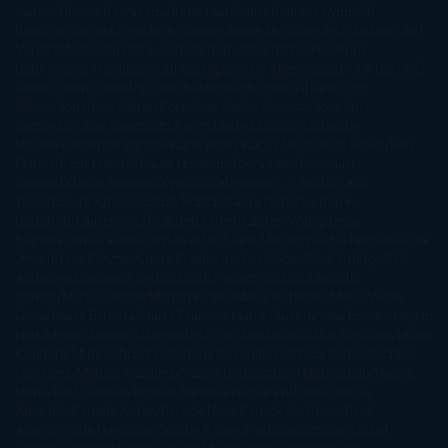
James
Hiromi Kawakami
Irene Hall
Isabel Keats
J. Lynn
J.K.
Rowling
Jacinto Rey
Jack Thorne
Jamie McGuire
Jeff Lindsay
Jeff
VanderMeer
Jennifer L. Armentrout
Jennifer Niven
Jenny
Han
Jessica Thompson
Jill Santopolo
Joe Abercrombie
Joe Hill
Joël
Dicker
John Connolly
John Katzenbach
John Tiffany
Jojo
Moyes
Jonathan Safran Foer
Jose Carlos Somoza
Jose Luis
Sampedro
José Saramago
Karen Marie Moning
Katharine
McGee
Katherine Pancol
Katie Khan
Katjia Millay
Ken Follet
Ken
Follett
Kent Haruf
Khaled Hosseini
Kiera Cass
Koushun
Takami
Kristin Hannah
Kyoichi Katayama
L.J. Smith
Laini
Taylor
Laura Kinsale
Laura Norton
Laura Nuño
Laurell K.
Hamilton
Lauren Groff
Lauren Oliver
Lauren Willig
Leisa
Rayven
Lena Valenti
Leylah Attar
Liane Moriarty
Lidia Herbada
Lisa
Jewell
Lisa Kleypas
Lucía Etxebarria
Luz Gabás
M. J. Arlidge
M.C.
Andrews
Macarena Berlín
Malin Persson Giolito
Marcello
Simoni
María Dueñas
Marian Keyes
Marie Rutkoski
Mario Vagas
Llosa
Marta Estrada
Marta Francés
Marta Quintín
Max Brooks
Megan
Hart
Megan Maxwell
Mercedes Pinto Maldonado
Mia Sheridan
Milan
Kundera
Milly Johnson
Moderna de Pueblo
Mónica Carillo
Mónica
Gutiérrez
Mónica Vázquez
Naiara Domínguez
Nalini Singh
Naomi
Novik
Neil Gaiman
Nicolas Barreau
Nicole Williams
Noelia
Amarillo
Pamela Aidan
Patrick Ness
Patrick Rothfuss
Paul
Auster
Paula Hawkins
Pauline Réage
Paullina Simons
Rachel