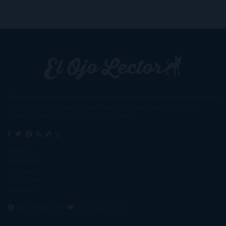
Un lector en la sombra. Escribo por escribir. Recomiendo libros. Blanco
y en botella. ¿Qué queréis más? Leed y no veáis tanta tele. O leed
mientras veis la tele, que eso es muy sano.
Sobre mí
Aviso Legal
Contacto
Editoriales
Ayúdame
2016. Creado con
por
El Ojo Lector
.