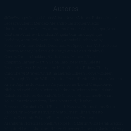
Autores
@ZoeSwinger
Abigail Gibbs
Adam Nevill
Adriana Rubens
Alaitz
Leceaga
Alberto Méndez
Alejandro Castroguer
Alexis
Harrington
Alice Kellen
Almudena Grandes
Altea Morgan
Ana
Cantarero
Andrew Davidson
Ángela Quintas
Angélique
Barbérat
Anna Todd
Anna Zaires
Annabel Pitcher
Anny
Peterson
Antonio Dikele Distefano
Art Spiegelman
Arturo Pérez-
Reverte
Audrey Carlan
Beth Kery
Beth Revis
Brittainy C.
Cherry
Camilla Läckberg
Carla Gràcia Mercadé
Carme
Chaparro
Carmen Martín Gaite
Caroline March
Celeste
Bradley
Celeste Ng
Charlaine Harris
Charles Dubow
Cherry
Chic
Cheryl Strayed
Christina Lauren
Colleen Hoover
Colleen
McCullough
Connie Willis
Cristina Prada
Daniel Glattauer
Daniela
Krien
Daphne du Maurier
Darynda Jones
David Crespo
David
Nicholls
David Safier
Deborah Harkness
Deborah Install
Diana
Gabaldon
Dolores Redondo
E. O. Chirovici
E.L. James
Eckhart
Tolle
Eduardo Mendoza
Elena Montagud
Elísabet
Benavent
Elisabeth Craft
Elisabeth Kostova
Emma Cline
Enric
Pardo
Erin Morgenstern
Erin Watt
Ernest Cline
Ernesto
Sábato
Estefanía Salyers
Federico Moccia
Fernando
Aramburu
Florencia Bonelli
George R. R. Martin
Gina Peral
Gregory
Maguire
Haruki Murakami
Helen Simonson
Henning Mankell
Henry