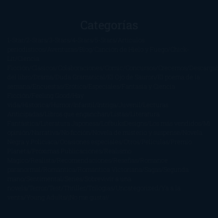
Categorías
1-Star
2-Stars
3-Stars
4-Stars
5-Stars
Artículos
periodísticos
Aventuras
Blog
Canción de Hielo y Fuego
Chick-
Lit
Ciencia
Ficción
Clásicos
Colaboraciones
Comic
Concursos
Crecemos
Descarga
del libro
Drama
Duda Gramatical
El Ojo de Sauron
El poema de la
semana
Encuestas
Erótica
Especiales
Fantasía y Ciencia
Ficción
Feeling Good
Hay
vida
Histórica
Humor
Infantil
Intriga
Juvenil
Lecturas
Anticipadas
Libros que enganchan
Listas
Literatura
Fantástica
Literatura Japonesa
LofbuksDesigns
Los más vendidos
Mi
opinión
Narrativa
No ficción
Novela de misterio y suspense
Novela
Negra y Policiaca
Ocasiones especiales
Otros
Películas
Premio
Planeta
Próximas Publicaciones
Realismo
Mágico
Realista
Recomendaciones
Reseñas
Romance
paranormal
Romántica
Romántica Victoriana
Sagas
Segunda
mano
Sentimental
Series
Sobrevivir a una
novela
Terror
Test
Thriller
Trilogías
Uncategorized
Ya a la
venta
Young Adults
¡No me gusta!