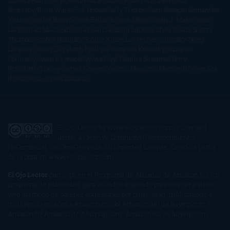
Gibson
Rainbow Rowell
Raine Miller
Robin Schone
Robin
Scoresby
Ruth Ware
S. J. Hooks
Sally Thorne
Sam Savage
Samantha
Young
Sandra Brown
Sara Ballarín
Sara Mesa
Sarah J. Maas
Sarah
Lark
Sarah MacLean
Saray García
Shari Lapena
Shea Olsen
Sherry
Thomas
Sophie Hannah
Sophie Kinsella
Stephen Chbosky
Stieg
Larsson
Susan Elizabeth Phillips
Susanna Kearsley
Suzanne
Collins
Sylvain Reynard
Sylvia Day
Tabitha Suzuma
Terry
Pratchett
Tracey Garvis Graves
Valerio Massimo Manfredi
Veronica
Rossi
Xuso Jones
Zahara
El Ojo Lector
by
www.elojolector.com
is licensed
under a
Creative Commons Reconocimiento-
NoComercial-SinObraDerivada 3.0 Unported License
. Creado a partir
de la obra en
www.elojolector.com
.
El Ojo Lector
participa en el Programa de Afiliados de Amazon EU, un
programa de publicidad para afiliados diseñado para ofrecer a sitios
web un modo de obtener comisiones por publicidad, publicitando e
incluyendo enlaces a Amazon.co.uk/ Amazon.de/ de.buyvip.com /
Amazon.fr/ Amazon.it/ it.buyvip.com/ Amazon.es/ es.buyvip.com.