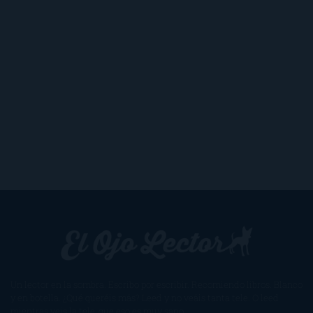
Un lector en la sombra. Escribo por escribir. Recomiendo libros. Blanco
y en botella. ¿Qué queréis más? Leed y no veáis tanta tele. O leed
mientras veis la tele, que eso es muy sano.