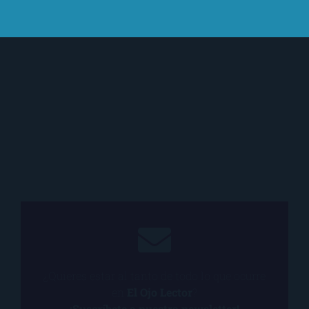
¿Quieres estar al tanto de todo lo que ocurre
en
El Ojo Lector
?
¡Suscríbete a nuestra newsletter!