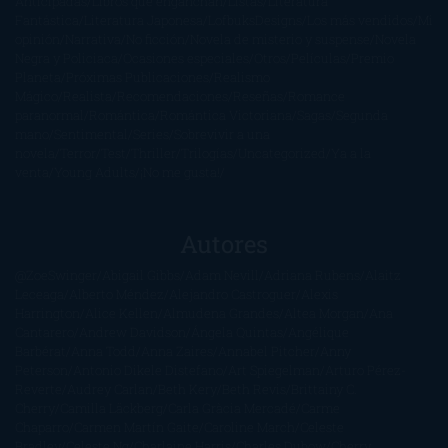
Anticipadas
Libros que enganchan
Listas
Literatura
Fantástica
Literatura Japonesa
LofbuksDesigns
Los más vendidos
Mi
opinión
Narrativa
No ficción
Novela de misterio y suspense
Novela
Negra y Policiaca
Ocasiones especiales
Otros
Películas
Premio
Planeta
Próximas Publicaciones
Realismo
Mágico
Realista
Recomendaciones
Reseñas
Romance
paranormal
Romántica
Romántica Victoriana
Sagas
Segunda
mano
Sentimental
Series
Sobrevivir a una
novela
Terror
Test
Thriller
Trilogías
Uncategorized
Ya a la
venta
Young Adults
¡No me gusta!
Autores
@ZoeSwinger
Abigail Gibbs
Adam Nevill
Adriana Rubens
Alaitz
Leceaga
Alberto Méndez
Alejandro Castroguer
Alexis
Harrington
Alice Kellen
Almudena Grandes
Altea Morgan
Ana
Cantarero
Andrew Davidson
Ángela Quintas
Angélique
Barbérat
Anna Todd
Anna Zaires
Annabel Pitcher
Anny
Peterson
Antonio Dikele Distefano
Art Spiegelman
Arturo Pérez-
Reverte
Audrey Carlan
Beth Kery
Beth Revis
Brittainy C.
Cherry
Camilla Läckberg
Carla Gràcia Mercadé
Carme
Chaparro
Carmen Martín Gaite
Caroline March
Celeste
Bradley
Celeste Ng
Charlaine Harris
Charles Dubow
Cherry