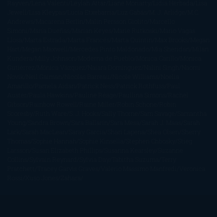
Rayven
Lena Valenti
Leylah Attar
Liane Moriarty
Lidia Herbada
Lisa
Jewell
Lisa Kleypas
Lucía Etxebarria
Luz Gabás
M. J. Arlidge
M.C.
Andrews
Macarena Berlín
Malin Persson Giolito
Marcello
Simoni
María Dueñas
Marian Keyes
Marie Rutkoski
Mario Vagas
Llosa
Marta Estrada
Marta Francés
Marta Quintín
Max Brooks
Megan
Hart
Megan Maxwell
Mercedes Pinto Maldonado
Mia Sheridan
Milan
Kundera
Milly Johnson
Moderna de Pueblo
Mónica Carillo
Mónica
Gutiérrez
Mónica Vázquez
Naiara Domínguez
Nalini Singh
Naomi
Novik
Neil Gaiman
Nicolas Barreau
Nicole Williams
Noelia
Amarillo
Pamela Aidan
Patrick Ness
Patrick Rothfuss
Paul
Auster
Paula Hawkins
Pauline Réage
Paullina Simons
Rachel
Gibson
Rainbow Rowell
Raine Miller
Robin Schone
Robin
Scoresby
Ruth Ware
S. J. Hooks
Sally Thorne
Sam Savage
Samantha
Young
Sandra Brown
Sara Ballarín
Sara Mesa
Sarah J. Maas
Sarah
Lark
Sarah MacLean
Saray García
Shari Lapena
Shea Olsen
Sherry
Thomas
Sophie Hannah
Sophie Kinsella
Stephen Chbosky
Stieg
Larsson
Susan Elizabeth Phillips
Susanna Kearsley
Suzanne
Collins
Sylvain Reynard
Sylvia Day
Tabitha Suzuma
Terry
Pratchett
Tracey Garvis Graves
Valerio Massimo Manfredi
Veronica
Rossi
Xuso Jones
Zahara