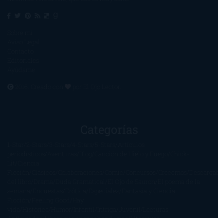
Sobre mí
Aviso Legal
Contacto
Editoriales
Ayúdame
2016. Creado con
por
El Ojo Lector
.
Categorías
1-Star
2-Stars
3-Stars
4-Stars
5-Stars
Artículos
periodísticos
Aventuras
Blog
Canción de Hielo y Fuego
Chick-
Lit
Ciencia
Ficción
Clásicos
Colaboraciones
Comic
Concursos
Crecemos
Descarga
del libro
Drama
Duda Gramatical
El Ojo de Sauron
El poema de la
semana
Encuestas
Erótica
Especiales
Fantasía y Ciencia
Ficción
Feeling Good
Hay
vida
Histórica
Humor
Infantil
Intriga
Juvenil
Lecturas