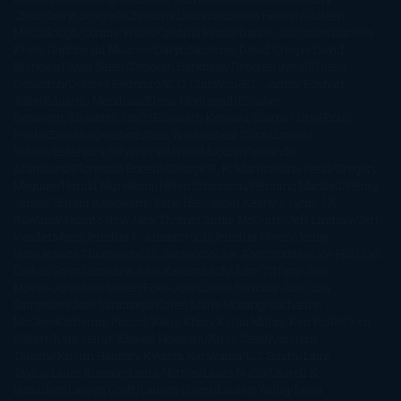
Chic
Cheryl Strayed
Christina Lauren
Colleen Hoover
Colleen
McCullough
Connie Willis
Cristina Prada
Daniel Glattauer
Daniela
Krien
Daphne du Maurier
Darynda Jones
David Crespo
David
Nicholls
David Safier
Deborah Harkness
Deborah Install
Diana
Gabaldon
Dolores Redondo
E. O. Chirovici
E.L. James
Eckhart
Tolle
Eduardo Mendoza
Elena Montagud
Elísabet
Benavent
Elisabeth Craft
Elisabeth Kostova
Emma Cline
Enric
Pardo
Erin Morgenstern
Erin Watt
Ernest Cline
Ernesto
Sábato
Estefanía Salyers
Federico Moccia
Fernando
Aramburu
Florencia Bonelli
George R. R. Martin
Gina Peral
Gregory
Maguire
Haruki Murakami
Helen Simonson
Henning Mankell
Henry
James
Hiromi Kawakami
Irene Hall
Isabel Keats
J. Lynn
J.K.
Rowling
Jacinto Rey
Jack Thorne
Jamie McGuire
Jeff Lindsay
Jeff
VanderMeer
Jennifer L. Armentrout
Jennifer Niven
Jenny
Han
Jessica Thompson
Jill Santopolo
Joe Abercrombie
Joe Hill
Joël
Dicker
John Connolly
John Katzenbach
John Tiffany
Jojo
Moyes
Jonathan Safran Foer
Jose Carlos Somoza
Jose Luis
Sampedro
José Saramago
Karen Marie Moning
Katharine
McGee
Katherine Pancol
Katie Khan
Katjia Millay
Ken Follet
Ken
Follett
Kent Haruf
Khaled Hosseini
Kiera Cass
Koushun
Takami
Kristin Hannah
Kyoichi Katayama
L.J. Smith
Laini
Taylor
Laura Kinsale
Laura Norton
Laura Nuño
Laurell K.
Hamilton
Lauren Groff
Lauren Oliver
Lauren Willig
Leisa