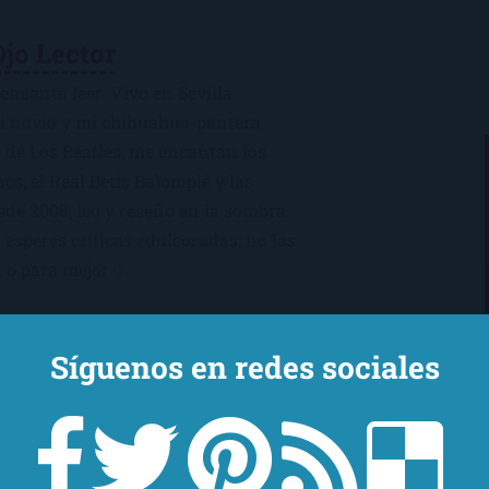
Ojo Lector
encanta leer. Vivo en Sevilla
mi novio y mi chihuahua-pantera
 de Los Beatles, me encantan los
macs, el Real Betis Balompié y las
sde 2008, leo y reseño en la sombra.
esperes críticas edulcoradas; no las
 o para mejor :)
Síguenos en redes sociales