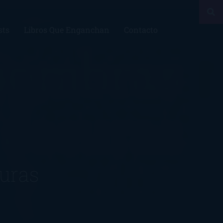
sts
Libros Que Enganchan
Contacto
uras