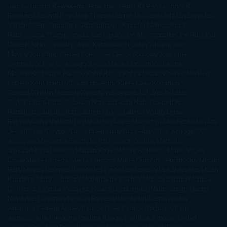
James
Hiromi Kawakami
Irene Hall
Isabel Keats
J. Lynn
J.K.
Rowling
Jacinto Rey
Jack Thorne
Jamie McGuire
Jeff Lindsay
Jeff
VanderMeer
Jennifer L. Armentrout
Jennifer Niven
Jenny
Han
Jessica Thompson
Jill Santopolo
Joe Abercrombie
Joe Hill
Joël
Dicker
John Connolly
John Katzenbach
John Tiffany
Jojo
Moyes
Jonathan Safran Foer
Jose Carlos Somoza
Jose Luis
Sampedro
José Saramago
Karen Marie Moning
Katharine
McGee
Katherine Pancol
Katie Khan
Katjia Millay
Ken Follet
Ken
Follett
Kent Haruf
Khaled Hosseini
Kiera Cass
Koushun
Takami
Kristin Hannah
Kyoichi Katayama
L.J. Smith
Laini
Taylor
Laura Kinsale
Laura Norton
Laura Nuño
Laurell K.
Hamilton
Lauren Groff
Lauren Oliver
Lauren Willig
Leisa
Rayven
Lena Valenti
Leylah Attar
Liane Moriarty
Lidia Herbada
Lisa
Jewell
Lisa Kleypas
Lucía Etxebarria
Luz Gabás
M. J. Arlidge
M.C.
Andrews
Macarena Berlín
Malin Persson Giolito
Marcello
Simoni
María Dueñas
Marian Keyes
Marie Rutkoski
Mario Vagas
Llosa
Marta Estrada
Marta Francés
Marta Quintín
Max Brooks
Megan
Hart
Megan Maxwell
Mercedes Pinto Maldonado
Mia Sheridan
Milan
Kundera
Milly Johnson
Moderna de Pueblo
Mónica Carillo
Mónica
Gutiérrez
Mónica Vázquez
Naiara Domínguez
Nalini Singh
Naomi
Novik
Neil Gaiman
Nicolas Barreau
Nicole Williams
Noelia
Amarillo
Pamela Aidan
Patrick Ness
Patrick Rothfuss
Paul
Auster
Paula Hawkins
Pauline Réage
Paullina Simons
Rachel