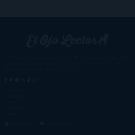
Un lector en la sombra. Escribo por escribir. Recomiendo libros. Blanco
y en botella. ¿Qué queréis más? Leed y no veáis tanta tele. O leed
mientras veis la tele, que eso es muy sano.
Sobre mí
Aviso Legal
Contacto
Editoriales
Ayúdame
2016. Creado con
por
El Ojo Lector
.