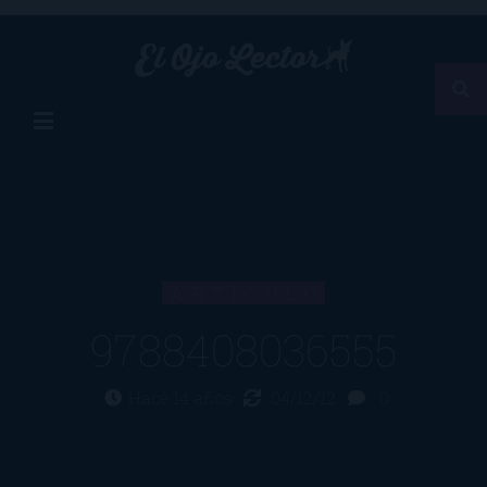
ARTÍCULO
9788408036555
Hace 14 años
04/12/12
0