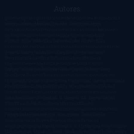
Autores
@ZoeSwinger
Abigail Gibbs
Adam Nevill
Adriana Rubens
Alaitz
Leceaga
Alberto Méndez
Alejandro Castroguer
Alexis
Harrington
Alice Kellen
Almudena Grandes
Altea Morgan
Ana
Cantarero
Andrew Davidson
Ángela Quintas
Angélique
Barbérat
Anna Todd
Anna Zaires
Annabel Pitcher
Anny
Peterson
Antonio Dikele Distefano
Art Spiegelman
Arturo Pérez-
Reverte
Audrey Carlan
Beth Kery
Beth Revis
Brittainy C.
Cherry
Camilla Läckberg
Carla Gràcia Mercadé
Carme
Chaparro
Carmen Martín Gaite
Caroline March
Celeste
Bradley
Celeste Ng
Charlaine Harris
Charles Dubow
Cherry
Chic
Cheryl Strayed
Christina Lauren
Colleen Hoover
Colleen
McCullough
Connie Willis
Cristina Prada
Daniel Glattauer
Daniela
Krien
Daphne du Maurier
Darynda Jones
David Crespo
David
Nicholls
David Safier
Deborah Harkness
Deborah Install
Diana
Gabaldon
Dolores Redondo
E. O. Chirovici
E.L. James
Eckhart
Tolle
Eduardo Mendoza
Elena Montagud
Elísabet
Benavent
Elisabeth Craft
Elisabeth Kostova
Emma Cline
Enric
Pardo
Erin Morgenstern
Erin Watt
Ernest Cline
Ernesto
Sábato
Estefanía Salyers
Federico Moccia
Fernando
Aramburu
Florencia Bonelli
George R. R. Martin
Gina Peral
Gregory
Maguire
Haruki Murakami
Helen Simonson
Henning Mankell
Henry