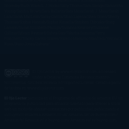
Gibson
Rainbow Rowell
Raine Miller
Robin Schone
Robin
Scoresby
Ruth Ware
S. J. Hooks
Sally Thorne
Sam Savage
Samantha
Young
Sandra Brown
Sara Ballarín
Sara Mesa
Sarah J. Maas
Sarah
Lark
Sarah MacLean
Saray García
Shari Lapena
Shea Olsen
Sherry
Thomas
Sophie Hannah
Sophie Kinsella
Stephen Chbosky
Stieg
Larsson
Susan Elizabeth Phillips
Susanna Kearsley
Suzanne
Collins
Sylvain Reynard
Sylvia Day
Tabitha Suzuma
Terry
Pratchett
Tracey Garvis Graves
Valerio Massimo Manfredi
Veronica
Rossi
Xuso Jones
Zahara
El Ojo Lector
by
www.elojolector.com
is licensed
under a
Creative Commons Reconocimiento-
NoComercial-SinObraDerivada 3.0 Unported License
. Creado a partir
de la obra en
www.elojolector.com
.
El Ojo Lector
participa en el Programa de Afiliados de Amazon EU, un
programa de publicidad para afiliados diseñado para ofrecer a sitios
web un modo de obtener comisiones por publicidad, publicitando e
incluyendo enlaces a Amazon.co.uk/ Amazon.de/ de.buyvip.com /
Amazon.fr/ Amazon.it/ it.buyvip.com/ Amazon.es/ es.buyvip.com.