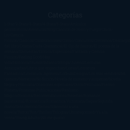
Categorías
1-Star
2-Stars
3-Stars
4-Stars
5-Stars
Artículos
periodísticos
Aventuras
Blog
Canción de Hielo y Fuego
Chick-
Lit
Ciencia
Ficción
Clásicos
Colaboraciones
Comic
Concursos
Crecemos
Descarga
del libro
Drama
Duda Gramatical
El Ojo de Sauron
El poema de la
semana
Encuestas
Erótica
Especiales
Fantasía y Ciencia
Ficción
Feeling Good
Hay
vida
Histórica
Humor
Infantil
Intriga
Juvenil
Lecturas
Anticipadas
Libros que enganchan
Listas
Literatura
Fantástica
Literatura Japonesa
LofbuksDesigns
Los más vendidos
Mi
opinión
Narrativa
No ficción
Novela de misterio y suspense
Novela
Negra y Policiaca
Ocasiones especiales
Otros
Películas
Premio
Planeta
Próximas Publicaciones
Realismo
Mágico
Realista
Recomendaciones
Reseñas
Romance
paranormal
Romántica
Romántica Victoriana
Sagas
Segunda
mano
Sentimental
Series
Sobrevivir a una
novela
Terror
Test
Thriller
Trilogías
Uncategorized
Ya a la
venta
Young Adults
¡No me gusta!