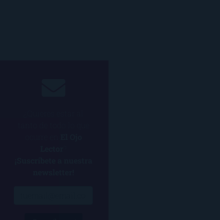
¿Quieres estar al
tanto de todo lo que
ocurre en
El Ojo
Lector
?
¡Suscríbete a nuestra
newsletter!