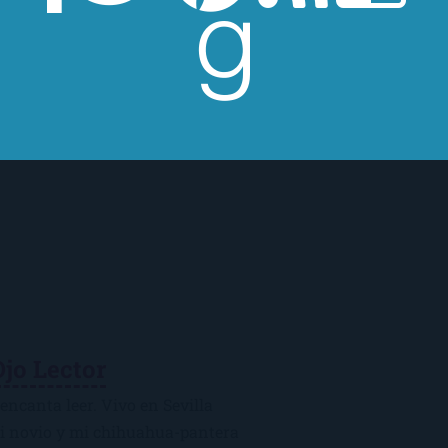
Ojo Lector
encanta leer. Vivo en Sevilla
mi novio y mi chihuahua-pantera