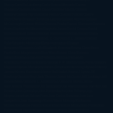
Cherry
Camilla Läckberg
Carla Gràcia Mercadé
Carme
Chaparro
Carmen Martín Gaite
Caroline March
Celeste
Bradley
Celeste Ng
Charlaine Harris
Charles Dubow
Cherry
Chic
Cheryl Strayed
Christina Lauren
Colleen Hoover
Colleen
McCullough
Connie Willis
Cristina Prada
Daniel Glattauer
Daniela
Krien
Daphne du Maurier
Darynda Jones
David Crespo
David
Nicholls
David Safier
Deborah Harkness
Deborah Install
Diana
Gabaldon
Dolores Redondo
E. O. Chirovici
E.L. James
Eckhart
Tolle
Eduardo Mendoza
Elena Montagud
Elísabet
Benavent
Elisabeth Craft
Elisabeth Kostova
Emma Cline
Enric
Pardo
Erin Morgenstern
Erin Watt
Ernest Cline
Ernesto
Sábato
Estefanía Salyers
Federico Moccia
Fernando
Aramburu
Florencia Bonelli
George R. R. Martin
Gina Peral
Gregory
Maguire
Haruki Murakami
Helen Simonson
Henning Mankell
Henry
James
Hiromi Kawakami
Irene Hall
Isabel Keats
J. Lynn
J.K.
Rowling
Jacinto Rey
Jack Thorne
Jamie McGuire
Jeff Lindsay
Jeff
VanderMeer
Jennifer L. Armentrout
Jennifer Niven
Jenny
Han
Jessica Thompson
Jill Santopolo
Joe Abercrombie
Joe Hill
Joël
Dicker
John Connolly
John Katzenbach
John Tiffany
Jojo
Moyes
Jonathan Safran Foer
Jose Carlos Somoza
Jose Luis
Sampedro
José Saramago
Karen Marie Moning
Katharine
McGee
Katherine Pancol
Katie Khan
Katjia Millay
Ken Follet
Ken
Follett
Kent Haruf
Khaled Hosseini
Kiera Cass
Koushun