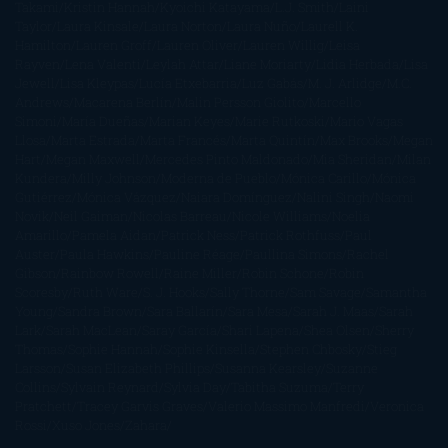
Takami
Kristin Hannah
Kyoichi Katayama
L.J. Smith
Laini
Taylor
Laura Kinsale
Laura Norton
Laura Nuño
Laurell K.
Hamilton
Lauren Groff
Lauren Oliver
Lauren Willig
Leisa
Rayven
Lena Valenti
Leylah Attar
Liane Moriarty
Lidia Herbada
Lisa
Jewell
Lisa Kleypas
Lucía Etxebarria
Luz Gabás
M. J. Arlidge
M.C.
Andrews
Macarena Berlín
Malin Persson Giolito
Marcello
Simoni
María Dueñas
Marian Keyes
Marie Rutkoski
Mario Vagas
Llosa
Marta Estrada
Marta Francés
Marta Quintín
Max Brooks
Megan
Hart
Megan Maxwell
Mercedes Pinto Maldonado
Mia Sheridan
Milan
Kundera
Milly Johnson
Moderna de Pueblo
Mónica Carillo
Mónica
Gutiérrez
Mónica Vázquez
Naiara Domínguez
Nalini Singh
Naomi
Novik
Neil Gaiman
Nicolas Barreau
Nicole Williams
Noelia
Amarillo
Pamela Aidan
Patrick Ness
Patrick Rothfuss
Paul
Auster
Paula Hawkins
Pauline Réage
Paullina Simons
Rachel
Gibson
Rainbow Rowell
Raine Miller
Robin Schone
Robin
Scoresby
Ruth Ware
S. J. Hooks
Sally Thorne
Sam Savage
Samantha
Young
Sandra Brown
Sara Ballarín
Sara Mesa
Sarah J. Maas
Sarah
Lark
Sarah MacLean
Saray García
Shari Lapena
Shea Olsen
Sherry
Thomas
Sophie Hannah
Sophie Kinsella
Stephen Chbosky
Stieg
Larsson
Susan Elizabeth Phillips
Susanna Kearsley
Suzanne
Collins
Sylvain Reynard
Sylvia Day
Tabitha Suzuma
Terry
Pratchett
Tracey Garvis Graves
Valerio Massimo Manfredi
Veronica
Rossi
Xuso Jones
Zahara