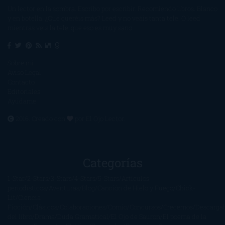
Un lector en la sombra. Escribo por escribir. Recomiendo libros. Blanco
y en botella. ¿Qué queréis más? Leed y no veáis tanta tele. O leed
mientras veis la tele, que eso es muy sano.
Sobre mí
Aviso Legal
Contacto
Editoriales
Ayúdame
2016. Creado con
por
El Ojo Lector
.
Categorías
1-Star
2-Stars
3-Stars
4-Stars
5-Stars
Artículos
periodísticos
Aventuras
Blog
Canción de Hielo y Fuego
Chick-
Lit
Ciencia
Ficción
Clásicos
Colaboraciones
Comic
Concursos
Crecemos
Descarga
del libro
Drama
Duda Gramatical
El Ojo de Sauron
El poema de la