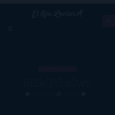
ARTÍCULO
81ZkQYbx0wL
Hace 9 años
26/12/16
0