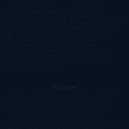
semana
Encuestas
Erótica
Especiales
Fantasía y Ciencia
Ficción
Feeling Good
Hay
vida
Histórica
Humor
Infantil
Intriga
Juvenil
Lecturas
Anticipadas
Libros que enganchan
Listas
Literatura
Fantástica
Literatura Japonesa
LofbuksDesigns
Los más vendidos
Mi
opinión
Narrativa
No ficción
Novela de misterio y suspense
Novela
Negra y Policiaca
Ocasiones especiales
Otros
Películas
Premio
Planeta
Próximas Publicaciones
Realismo
Mágico
Realista
Recomendaciones
Reseñas
Romance
paranormal
Romántica
Romántica Victoriana
Sagas
Segunda
mano
Sentimental
Series
Sobrevivir a una
novela
Terror
Test
Thriller
Trilogías
Uncategorized
Ya a la
venta
Young Adults
¡No me gusta!
Autores
@ZoeSwinger
Abigail Gibbs
Adam Nevill
Adriana Rubens
Alaitz
Leceaga
Alberto Méndez
Alejandro Castroguer
Alexis
Harrington
Alice Kellen
Almudena Grandes
Altea Morgan
Ana
Cantarero
Andrew Davidson
Ángela Quintas
Angélique
Barbérat
Anna Todd
Anna Zaires
Annabel Pitcher
Anny
Peterson
Antonio Dikele Distefano
Art Spiegelman
Arturo Pérez-
Reverte
Audrey Carlan
Beth Kery
Beth Revis
Brittainy C.