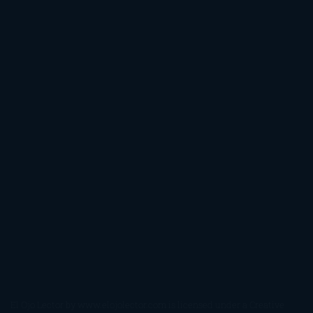
El Ojo Lector
by
www.elojolector.com
is licensed under a
Creative