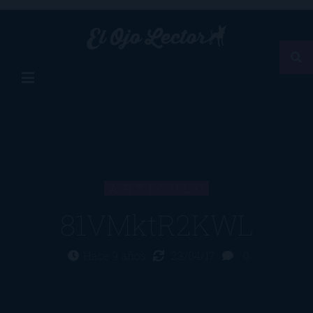
ARTÍCULO
81VMktR2KWL
Hace 9 años
23/04/17
0