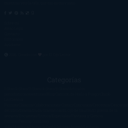
mientras veis la tele, que eso es muy sano.
Sobre mí
Aviso Legal
Contacto
Editoriales
Ayúdame
2016. Creado con
por
El Ojo Lector
.
Categorías
1-Star
2-Stars
3-Stars
4-Stars
5-Stars
Artículos
periodísticos
Aventuras
Blog
Canción de Hielo y Fuego
Chick-
Lit
Ciencia
Ficción
Clásicos
Colaboraciones
Comic
Concursos
Crecemos
Descarga
del libro
Drama
Duda Gramatical
El Ojo de Sauron
El poema de la
semana
Encuestas
Erótica
Especiales
Fantasía y Ciencia
Ficción
Feeling Good
Hay
vida
Histórica
Humor
Infantil
Intriga
Juvenil
Lecturas