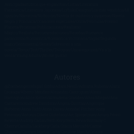
Anticipadas
Libros que enganchan
Listas
Literatura
Fantástica
Literatura Japonesa
LofbuksDesigns
Los más vendidos
Mi
opinión
Narrativa
No ficción
Novela de misterio y suspense
Novela
Negra y Policiaca
Ocasiones especiales
Otros
Películas
Premio
Planeta
Próximas Publicaciones
Realismo
Mágico
Realista
Recomendaciones
Reseñas
Romance
paranormal
Romántica
Romántica Victoriana
Sagas
Segunda
mano
Sentimental
Series
Sobrevivir a una
novela
Terror
Test
Thriller
Trilogías
Uncategorized
Ya a la
venta
Young Adults
¡No me gusta!
Autores
@ZoeSwinger
Abigail Gibbs
Adam Nevill
Adriana Rubens
Alaitz
Leceaga
Alberto Méndez
Alejandro Castroguer
Alexis
Harrington
Alice Kellen
Almudena Grandes
Altea Morgan
Ana
Cantarero
Andrew Davidson
Ángela Quintas
Angélique
Barbérat
Anna Todd
Anna Zaires
Annabel Pitcher
Anny
Peterson
Antonio Dikele Distefano
Art Spiegelman
Arturo Pérez-
Reverte
Audrey Carlan
Beth Kery
Beth Revis
Brittainy C.
Cherry
Camilla Läckberg
Carla Gràcia Mercadé
Carme
Chaparro
Carmen Martín Gaite
Caroline March
Celeste