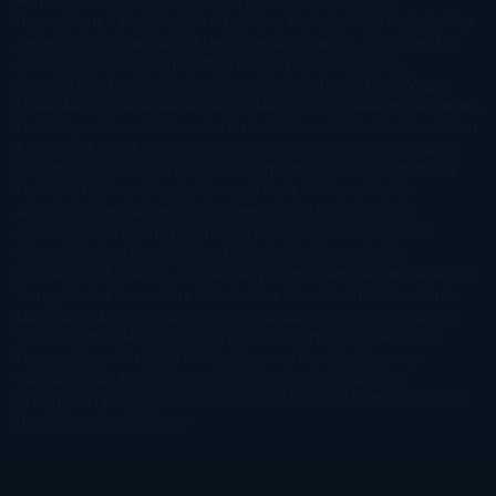
Hamilton
Lauren Groff
Lauren Oliver
Lauren Willig
Leisa
Rayven
Lena Valenti
Leylah Attar
Liane Moriarty
Lidia Herbada
Lisa
Jewell
Lisa Kleypas
Lucía Etxebarria
Luz Gabás
M. J. Arlidge
M.C.
Andrews
Macarena Berlín
Malin Persson Giolito
Marcello
Simoni
María Dueñas
Marian Keyes
Marie Rutkoski
Mario Vagas
Llosa
Marta Estrada
Marta Francés
Marta Quintín
Max Brooks
Megan
Hart
Megan Maxwell
Mercedes Pinto Maldonado
Mia Sheridan
Milan
Kundera
Milly Johnson
Moderna de Pueblo
Mónica Carillo
Mónica
Gutiérrez
Mónica Vázquez
Naiara Domínguez
Nalini Singh
Naomi
Novik
Neil Gaiman
Nicolas Barreau
Nicole Williams
Noelia
Amarillo
Pamela Aidan
Patrick Ness
Patrick Rothfuss
Paul
Auster
Paula Hawkins
Pauline Réage
Paullina Simons
Rachel
Gibson
Rainbow Rowell
Raine Miller
Robin Schone
Robin
Scoresby
Ruth Ware
S. J. Hooks
Sally Thorne
Sam Savage
Samantha
Young
Sandra Brown
Sara Ballarín
Sara Mesa
Sarah J. Maas
Sarah
Lark
Sarah MacLean
Saray García
Shari Lapena
Shea Olsen
Sherry
Thomas
Sophie Hannah
Sophie Kinsella
Stephen Chbosky
Stieg
Larsson
Susan Elizabeth Phillips
Susanna Kearsley
Suzanne
Collins
Sylvain Reynard
Sylvia Day
Tabitha Suzuma
Terry
Pratchett
Tracey Garvis Graves
Valerio Massimo Manfredi
Veronica
Rossi
Xuso Jones
Zahara