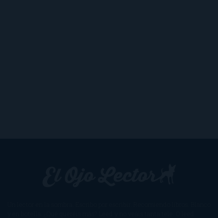
Un lector en la sombra. Escribo por escribir. Recomiendo libros. Blanco
y en botella. ¿Qué queréis más? Leed y no veáis tanta tele. O leed