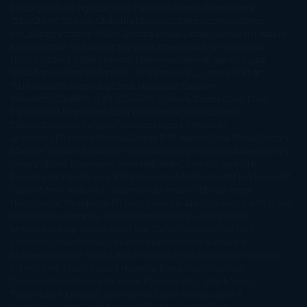
Bradley
Celeste Ng
Charlaine Harris
Charles Dubow
Cherry
Chic
Cheryl Strayed
Christina Lauren
Colleen Hoover
Colleen
McCullough
Connie Willis
Cristina Prada
Daniel Glattauer
Daniela
Krien
Daphne du Maurier
Darynda Jones
David Crespo
David
Nicholls
David Safier
Deborah Harkness
Deborah Install
Diana
Gabaldon
Dolores Redondo
E. O. Chirovici
E.L. James
Eckhart
Tolle
Eduardo Mendoza
Elena Montagud
Elísabet
Benavent
Elisabeth Craft
Elisabeth Kostova
Emma Cline
Enric
Pardo
Erin Morgenstern
Erin Watt
Ernest Cline
Ernesto
Sábato
Estefanía Salyers
Federico Moccia
Fernando
Aramburu
Florencia Bonelli
George R. R. Martin
Gina Peral
Gregory
Maguire
Haruki Murakami
Helen Simonson
Henning Mankell
Henry
James
Hiromi Kawakami
Irene Hall
Isabel Keats
J. Lynn
J.K.
Rowling
Jacinto Rey
Jack Thorne
Jamie McGuire
Jeff Lindsay
Jeff
VanderMeer
Jennifer L. Armentrout
Jennifer Niven
Jenny
Han
Jessica Thompson
Jill Santopolo
Joe Abercrombie
Joe Hill
Joël
Dicker
John Connolly
John Katzenbach
John Tiffany
Jojo
Moyes
Jonathan Safran Foer
Jose Carlos Somoza
Jose Luis
Sampedro
José Saramago
Karen Marie Moning
Katharine
McGee
Katherine Pancol
Katie Khan
Katjia Millay
Ken Follet
Ken
Follett
Kent Haruf
Khaled Hosseini
Kiera Cass
Koushun
Takami
Kristin Hannah
Kyoichi Katayama
L.J. Smith
Laini
Taylor
Laura Kinsale
Laura Norton
Laura Nuño
Laurell K.