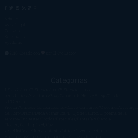
Sobre mí
Aviso Legal
Contacto
Editoriales
Ayúdame
2016. Creado con
por
El Ojo Lector
.
Categorías
1-Star
2-Stars
3-Stars
4-Stars
5-Stars
Artículos
periodísticos
Aventuras
Blog
Canción de Hielo y Fuego
Chick-
Lit
Ciencia
Ficción
Clásicos
Colaboraciones
Comic
Concursos
Crecemos
Descarga
del libro
Drama
Duda Gramatical
El Ojo de Sauron
El poema de la
semana
Encuestas
Erótica
Especiales
Fantasía y Ciencia
Ficción
Feeling Good
Hay
vida
Histórica
Humor
Infantil
Intriga
Juvenil
Lecturas
Anticipadas
Libros que enganchan
Listas
Literatura