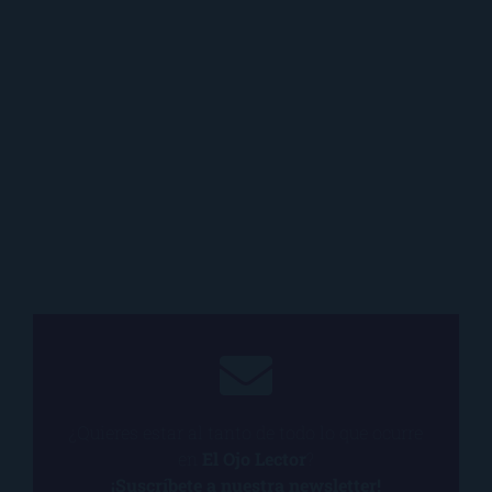
¿Quieres estar al tanto de todo lo que ocurre
en
El Ojo Lector
?
¡Suscríbete a nuestra newsletter!