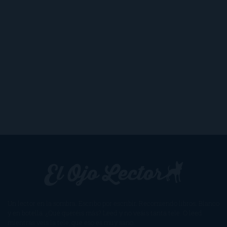
Un lector en la sombra. Escribo por escribir. Recomiendo libros. Blanco
y en botella. ¿Qué queréis más? Leed y no veáis tanta tele. O leed
mientras veis la tele, que eso es muy sano.