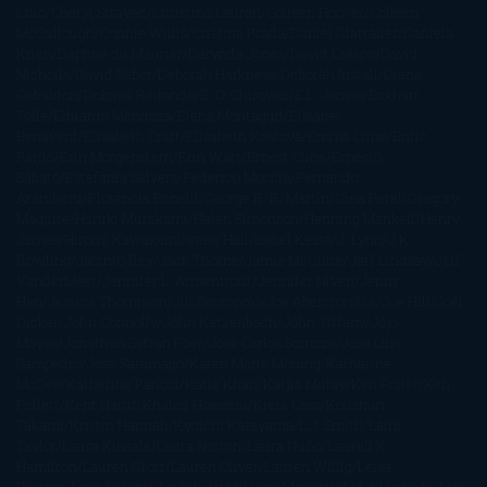
Chic
Cheryl Strayed
Christina Lauren
Colleen Hoover
Colleen
McCullough
Connie Willis
Cristina Prada
Daniel Glattauer
Daniela
Krien
Daphne du Maurier
Darynda Jones
David Crespo
David
Nicholls
David Safier
Deborah Harkness
Deborah Install
Diana
Gabaldon
Dolores Redondo
E. O. Chirovici
E.L. James
Eckhart
Tolle
Eduardo Mendoza
Elena Montagud
Elísabet
Benavent
Elisabeth Craft
Elisabeth Kostova
Emma Cline
Enric
Pardo
Erin Morgenstern
Erin Watt
Ernest Cline
Ernesto
Sábato
Estefanía Salyers
Federico Moccia
Fernando
Aramburu
Florencia Bonelli
George R. R. Martin
Gina Peral
Gregory
Maguire
Haruki Murakami
Helen Simonson
Henning Mankell
Henry
James
Hiromi Kawakami
Irene Hall
Isabel Keats
J. Lynn
J.K.
Rowling
Jacinto Rey
Jack Thorne
Jamie McGuire
Jeff Lindsay
Jeff
VanderMeer
Jennifer L. Armentrout
Jennifer Niven
Jenny
Han
Jessica Thompson
Jill Santopolo
Joe Abercrombie
Joe Hill
Joël
Dicker
John Connolly
John Katzenbach
John Tiffany
Jojo
Moyes
Jonathan Safran Foer
Jose Carlos Somoza
Jose Luis
Sampedro
José Saramago
Karen Marie Moning
Katharine
McGee
Katherine Pancol
Katie Khan
Katjia Millay
Ken Follet
Ken
Follett
Kent Haruf
Khaled Hosseini
Kiera Cass
Koushun
Takami
Kristin Hannah
Kyoichi Katayama
L.J. Smith
Laini
Taylor
Laura Kinsale
Laura Norton
Laura Nuño
Laurell K.
Hamilton
Lauren Groff
Lauren Oliver
Lauren Willig
Leisa