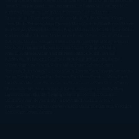
Rayven
Lena Valenti
Leylah Attar
Liane Moriarty
Lidia Herbada
Lisa
Jewell
Lisa Kleypas
Lucía Etxebarria
Luz Gabás
M. J. Arlidge
M.C.
Andrews
Macarena Berlín
Malin Persson Giolito
Marcello
Simoni
María Dueñas
Marian Keyes
Marie Rutkoski
Mario Vagas
Llosa
Marta Estrada
Marta Francés
Marta Quintín
Max Brooks
Megan
Hart
Megan Maxwell
Mercedes Pinto Maldonado
Mia Sheridan
Milan
Kundera
Milly Johnson
Moderna de Pueblo
Mónica Carillo
Mónica
Gutiérrez
Mónica Vázquez
Naiara Domínguez
Nalini Singh
Naomi
Novik
Neil Gaiman
Nicolas Barreau
Nicole Williams
Noelia
Amarillo
Pamela Aidan
Patrick Ness
Patrick Rothfuss
Paul
Auster
Paula Hawkins
Pauline Réage
Paullina Simons
Rachel
Gibson
Rainbow Rowell
Raine Miller
Robin Schone
Robin
Scoresby
Ruth Ware
S. J. Hooks
Sally Thorne
Sam Savage
Samantha
Young
Sandra Brown
Sara Ballarín
Sara Mesa
Sarah J. Maas
Sarah
Lark
Sarah MacLean
Saray García
Shari Lapena
Shea Olsen
Sherry
Thomas
Sophie Hannah
Sophie Kinsella
Stephen Chbosky
Stieg
Larsson
Susan Elizabeth Phillips
Susanna Kearsley
Suzanne
Collins
Sylvain Reynard
Sylvia Day
Tabitha Suzuma
Terry
Pratchett
Tracey Garvis Graves
Valerio Massimo Manfredi
Veronica
Rossi
Xuso Jones
Zahara