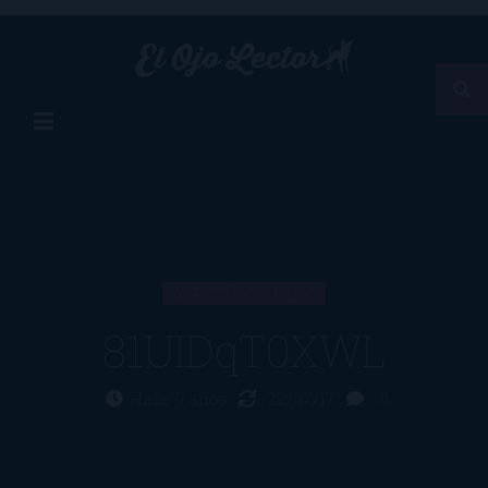
ARTÍCULO
81UIDqT0XWL
Hace 9 años
22/07/17
0