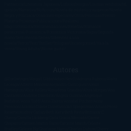
Fantástica
Literatura Japonesa
LofbuksDesigns
Los más vendidos
Mi
opinión
Narrativa
No ficción
Novela de misterio y suspense
Novela
Negra y Policiaca
Ocasiones especiales
Otros
Películas
Premio
Planeta
Próximas Publicaciones
Realismo
Mágico
Realista
Recomendaciones
Reseñas
Romance
paranormal
Romántica
Romántica Victoriana
Sagas
Segunda
mano
Sentimental
Series
Sobrevivir a una
novela
Terror
Test
Thriller
Trilogías
Uncategorized
Ya a la
venta
Young Adults
¡No me gusta!
Autores
@ZoeSwinger
Abigail Gibbs
Adam Nevill
Adriana Rubens
Alaitz
Leceaga
Alberto Méndez
Alejandro Castroguer
Alexis
Harrington
Alice Kellen
Almudena Grandes
Altea Morgan
Ana
Cantarero
Andrew Davidson
Ángela Quintas
Angélique
Barbérat
Anna Todd
Anna Zaires
Annabel Pitcher
Anny
Peterson
Antonio Dikele Distefano
Art Spiegelman
Arturo Pérez-
Reverte
Audrey Carlan
Beth Kery
Beth Revis
Brittainy C.
Cherry
Camilla Läckberg
Carla Gràcia Mercadé
Carme
Chaparro
Carmen Martín Gaite
Caroline March
Celeste
Bradley
Celeste Ng
Charlaine Harris
Charles Dubow
Cherry