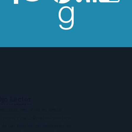
Ojo Lector
encanta leer. Vivo en Sevilla
mi novio y mi chihuahua-pantera
 de Los Beatles, me encantan los