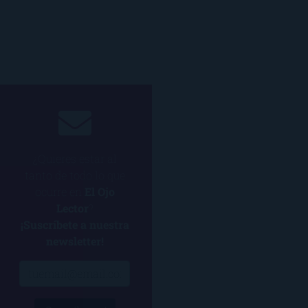
¿Quieres estar al
tanto de todo lo que
ocurre en
El Ojo
Lector
?
¡Suscríbete a nuestra
newsletter!