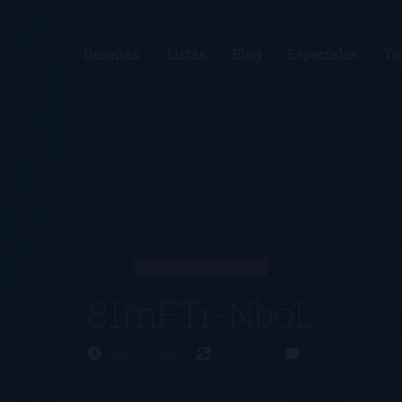
Reseñas
Listas
Blog
Especiales
Te
ARTÍCULO
81mFTr-NboL
Hace 9 años
22/07/17
0