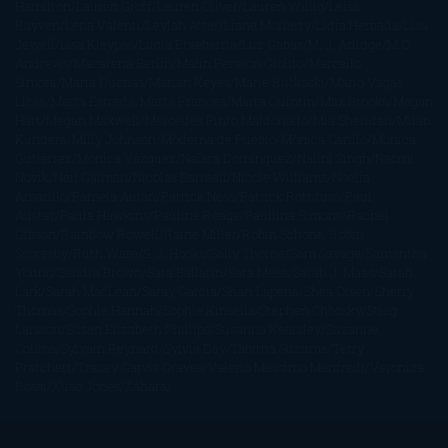
Hamilton
Lauren Groff
Lauren Oliver
Lauren Willig
Leisa
Rayven
Lena Valenti
Leylah Attar
Liane Moriarty
Lidia Herbada
Lisa
Jewell
Lisa Kleypas
Lucía Etxebarria
Luz Gabás
M. J. Arlidge
M.C.
Andrews
Macarena Berlín
Malin Persson Giolito
Marcello
Simoni
María Dueñas
Marian Keyes
Marie Rutkoski
Mario Vagas
Llosa
Marta Estrada
Marta Francés
Marta Quintín
Max Brooks
Megan
Hart
Megan Maxwell
Mercedes Pinto Maldonado
Mia Sheridan
Milan
Kundera
Milly Johnson
Moderna de Pueblo
Mónica Carillo
Mónica
Gutiérrez
Mónica Vázquez
Naiara Domínguez
Nalini Singh
Naomi
Novik
Neil Gaiman
Nicolas Barreau
Nicole Williams
Noelia
Amarillo
Pamela Aidan
Patrick Ness
Patrick Rothfuss
Paul
Auster
Paula Hawkins
Pauline Réage
Paullina Simons
Rachel
Gibson
Rainbow Rowell
Raine Miller
Robin Schone
Robin
Scoresby
Ruth Ware
S. J. Hooks
Sally Thorne
Sam Savage
Samantha
Young
Sandra Brown
Sara Ballarín
Sara Mesa
Sarah J. Maas
Sarah
Lark
Sarah MacLean
Saray García
Shari Lapena
Shea Olsen
Sherry
Thomas
Sophie Hannah
Sophie Kinsella
Stephen Chbosky
Stieg
Larsson
Susan Elizabeth Phillips
Susanna Kearsley
Suzanne
Collins
Sylvain Reynard
Sylvia Day
Tabitha Suzuma
Terry
Pratchett
Tracey Garvis Graves
Valerio Massimo Manfredi
Veronica
Rossi
Xuso Jones
Zahara