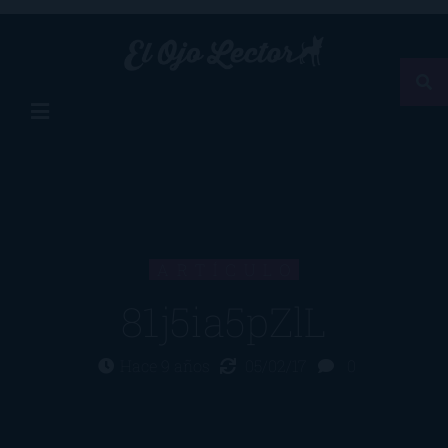
ARTÍCULO
81j5ia5pZlL
Hace 9 años
05/02/17
0