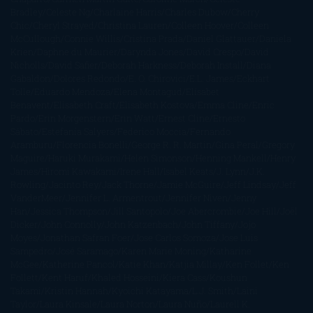
Bradley
Celeste Ng
Charlaine Harris
Charles Dubow
Cherry
Chic
Cheryl Strayed
Christina Lauren
Colleen Hoover
Colleen
McCullough
Connie Willis
Cristina Prada
Daniel Glattauer
Daniela
Krien
Daphne du Maurier
Darynda Jones
David Crespo
David
Nicholls
David Safier
Deborah Harkness
Deborah Install
Diana
Gabaldon
Dolores Redondo
E. O. Chirovici
E.L. James
Eckhart
Tolle
Eduardo Mendoza
Elena Montagud
Elísabet
Benavent
Elisabeth Craft
Elisabeth Kostova
Emma Cline
Enric
Pardo
Erin Morgenstern
Erin Watt
Ernest Cline
Ernesto
Sábato
Estefanía Salyers
Federico Moccia
Fernando
Aramburu
Florencia Bonelli
George R. R. Martin
Gina Peral
Gregory
Maguire
Haruki Murakami
Helen Simonson
Henning Mankell
Henry
James
Hiromi Kawakami
Irene Hall
Isabel Keats
J. Lynn
J.K.
Rowling
Jacinto Rey
Jack Thorne
Jamie McGuire
Jeff Lindsay
Jeff
VanderMeer
Jennifer L. Armentrout
Jennifer Niven
Jenny
Han
Jessica Thompson
Jill Santopolo
Joe Abercrombie
Joe Hill
Joël
Dicker
John Connolly
John Katzenbach
John Tiffany
Jojo
Moyes
Jonathan Safran Foer
Jose Carlos Somoza
Jose Luis
Sampedro
José Saramago
Karen Marie Moning
Katharine
McGee
Katherine Pancol
Katie Khan
Katjia Millay
Ken Follet
Ken
Follett
Kent Haruf
Khaled Hosseini
Kiera Cass
Koushun
Takami
Kristin Hannah
Kyoichi Katayama
L.J. Smith
Laini
Taylor
Laura Kinsale
Laura Norton
Laura Nuño
Laurell K.