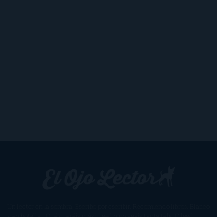
Un lector en la sombra. Escribo por escribir. Recomiendo libros. Blanco
y en botella. ¿Qué queréis más? Leed y no veáis tanta tele. O leed