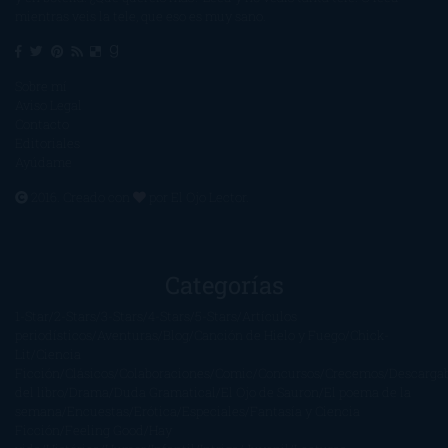
mientras veis la tele, que eso es muy sano.
Sobre mí
Aviso Legal
Contacto
Editoriales
Ayúdame
2016. Creado con
por
El Ojo Lector
.
Categorías
1-Star
2-Stars
3-Stars
4-Stars
5-Stars
Artículos
periodísticos
Aventuras
Blog
Canción de Hielo y Fuego
Chick-
Lit
Ciencia
Ficción
Clásicos
Colaboraciones
Comic
Concursos
Crecemos
Descarga
del libro
Drama
Duda Gramatical
El Ojo de Sauron
El poema de la
semana
Encuestas
Erótica
Especiales
Fantasía y Ciencia
Ficción
Feeling Good
Hay