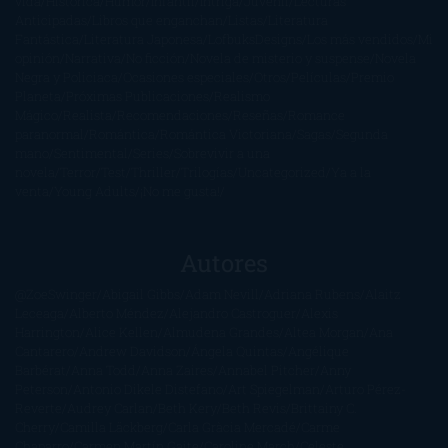
vida
Histórica
Humor
Infantil
Intriga
Juvenil
Lecturas
Anticipadas
Libros que enganchan
Listas
Literatura
Fantástica
Literatura Japonesa
LofbuksDesigns
Los más vendidos
Mi
opinión
Narrativa
No ficción
Novela de misterio y suspense
Novela
Negra y Policiaca
Ocasiones especiales
Otros
Películas
Premio
Planeta
Próximas Publicaciones
Realismo
Mágico
Realista
Recomendaciones
Reseñas
Romance
paranormal
Romántica
Romántica Victoriana
Sagas
Segunda
mano
Sentimental
Series
Sobrevivir a una
novela
Terror
Test
Thriller
Trilogías
Uncategorized
Ya a la
venta
Young Adults
¡No me gusta!
Autores
@ZoeSwinger
Abigail Gibbs
Adam Nevill
Adriana Rubens
Alaitz
Leceaga
Alberto Méndez
Alejandro Castroguer
Alexis
Harrington
Alice Kellen
Almudena Grandes
Altea Morgan
Ana
Cantarero
Andrew Davidson
Ángela Quintas
Angélique
Barbérat
Anna Todd
Anna Zaires
Annabel Pitcher
Anny
Peterson
Antonio Dikele Distefano
Art Spiegelman
Arturo Pérez-
Reverte
Audrey Carlan
Beth Kery
Beth Revis
Brittainy C.
Cherry
Camilla Läckberg
Carla Gràcia Mercadé
Carme
Chaparro
Carmen Martín Gaite
Caroline March
Celeste