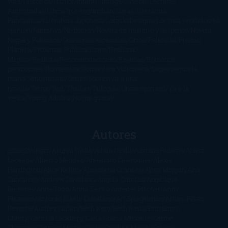
vida
Histórica
Humor
Infantil
Intriga
Juvenil
Lecturas
Anticipadas
Libros que enganchan
Listas
Literatura
Fantástica
Literatura Japonesa
LofbuksDesigns
Los más vendidos
Mi
opinión
Narrativa
No ficción
Novela de misterio y suspense
Novela
Negra y Policiaca
Ocasiones especiales
Otros
Películas
Premio
Planeta
Próximas Publicaciones
Realismo
Mágico
Realista
Recomendaciones
Reseñas
Romance
paranormal
Romántica
Romántica Victoriana
Sagas
Segunda
mano
Sentimental
Series
Sobrevivir a una
novela
Terror
Test
Thriller
Trilogías
Uncategorized
Ya a la
venta
Young Adults
¡No me gusta!
Autores
@ZoeSwinger
Abigail Gibbs
Adam Nevill
Adriana Rubens
Alaitz
Leceaga
Alberto Méndez
Alejandro Castroguer
Alexis
Harrington
Alice Kellen
Almudena Grandes
Altea Morgan
Ana
Cantarero
Andrew Davidson
Ángela Quintas
Angélique
Barbérat
Anna Todd
Anna Zaires
Annabel Pitcher
Anny
Peterson
Antonio Dikele Distefano
Art Spiegelman
Arturo Pérez-
Reverte
Audrey Carlan
Beth Kery
Beth Revis
Brittainy C.
Cherry
Camilla Läckberg
Carla Gràcia Mercadé
Carme
Chaparro
Carmen Martín Gaite
Caroline March
Celeste