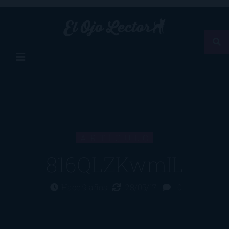
ARTÍCULO
816QLZKwmIL
Hace 9 años
28/05/17
0