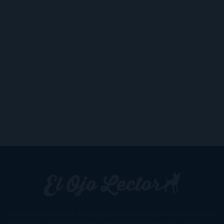
Un lector en la sombra. Escribo por escribir. Recomiendo libros. Blanco
y en botella. ¿Qué queréis más? Leed y no veáis tanta tele. O leed