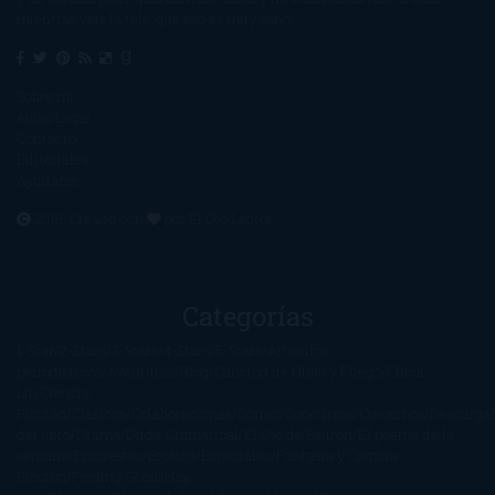
mientras veis la tele, que eso es muy sano.
Sobre mí
Aviso Legal
Contacto
Editoriales
Ayúdame
2016. Creado con
por
El Ojo Lector
.
Categorías
1-Star
2-Stars
3-Stars
4-Stars
5-Stars
Artículos
periodísticos
Aventuras
Blog
Canción de Hielo y Fuego
Chick-
Lit
Ciencia
Ficción
Clásicos
Colaboraciones
Comic
Concursos
Crecemos
Descarga
del libro
Drama
Duda Gramatical
El Ojo de Sauron
El poema de la
semana
Encuestas
Erótica
Especiales
Fantasía y Ciencia
Ficción
Feeling Good
Hay