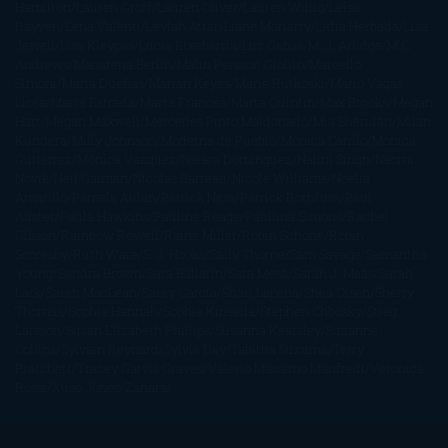
Hamilton
Lauren Groff
Lauren Oliver
Lauren Willig
Leisa
Rayven
Lena Valenti
Leylah Attar
Liane Moriarty
Lidia Herbada
Lisa
Jewell
Lisa Kleypas
Lucía Etxebarria
Luz Gabás
M. J. Arlidge
M.C.
Andrews
Macarena Berlín
Malin Persson Giolito
Marcello
Simoni
María Dueñas
Marian Keyes
Marie Rutkoski
Mario Vagas
Llosa
Marta Estrada
Marta Francés
Marta Quintín
Max Brooks
Megan
Hart
Megan Maxwell
Mercedes Pinto Maldonado
Mia Sheridan
Milan
Kundera
Milly Johnson
Moderna de Pueblo
Mónica Carillo
Mónica
Gutiérrez
Mónica Vázquez
Naiara Domínguez
Nalini Singh
Naomi
Novik
Neil Gaiman
Nicolas Barreau
Nicole Williams
Noelia
Amarillo
Pamela Aidan
Patrick Ness
Patrick Rothfuss
Paul
Auster
Paula Hawkins
Pauline Réage
Paullina Simons
Rachel
Gibson
Rainbow Rowell
Raine Miller
Robin Schone
Robin
Scoresby
Ruth Ware
S. J. Hooks
Sally Thorne
Sam Savage
Samantha
Young
Sandra Brown
Sara Ballarín
Sara Mesa
Sarah J. Maas
Sarah
Lark
Sarah MacLean
Saray García
Shari Lapena
Shea Olsen
Sherry
Thomas
Sophie Hannah
Sophie Kinsella
Stephen Chbosky
Stieg
Larsson
Susan Elizabeth Phillips
Susanna Kearsley
Suzanne
Collins
Sylvain Reynard
Sylvia Day
Tabitha Suzuma
Terry
Pratchett
Tracey Garvis Graves
Valerio Massimo Manfredi
Veronica
Rossi
Xuso Jones
Zahara