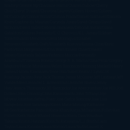
Bradley
Celeste Ng
Charlaine Harris
Charles Dubow
Cherry
Chic
Cheryl Strayed
Christina Lauren
Colleen Hoover
Colleen
McCullough
Connie Willis
Cristina Prada
Daniel Glattauer
Daniela
Krien
Daphne du Maurier
Darynda Jones
David Crespo
David
Nicholls
David Safier
Deborah Harkness
Deborah Install
Diana
Gabaldon
Dolores Redondo
E. O. Chirovici
E.L. James
Eckhart
Tolle
Eduardo Mendoza
Elena Montagud
Elísabet
Benavent
Elisabeth Craft
Elisabeth Kostova
Emma Cline
Enric
Pardo
Erin Morgenstern
Erin Watt
Ernest Cline
Ernesto
Sábato
Estefanía Salyers
Federico Moccia
Fernando
Aramburu
Florencia Bonelli
George R. R. Martin
Gina Peral
Gregory
Maguire
Haruki Murakami
Helen Simonson
Henning Mankell
Henry
James
Hiromi Kawakami
Irene Hall
Isabel Keats
J. Lynn
J.K.
Rowling
Jacinto Rey
Jack Thorne
Jamie McGuire
Jeff Lindsay
Jeff
VanderMeer
Jennifer L. Armentrout
Jennifer Niven
Jenny
Han
Jessica Thompson
Jill Santopolo
Joe Abercrombie
Joe Hill
Joël
Dicker
John Connolly
John Katzenbach
John Tiffany
Jojo
Moyes
Jonathan Safran Foer
Jose Carlos Somoza
Jose Luis
Sampedro
José Saramago
Karen Marie Moning
Katharine
McGee
Katherine Pancol
Katie Khan
Katjia Millay
Ken Follet
Ken
Follett
Kent Haruf
Khaled Hosseini
Kiera Cass
Koushun
Takami
Kristin Hannah
Kyoichi Katayama
L.J. Smith
Laini
Taylor
Laura Kinsale
Laura Norton
Laura Nuño
Laurell K.