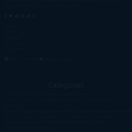
y en botella. ¿Qué queréis más? Leed y no veáis tanta tele. O leed
mientras veis la tele, que eso es muy sano.
Sobre mí
Aviso Legal
Contacto
Editoriales
Ayúdame
2016. Creado con
por
El Ojo Lector
.
Categorías
1-Star
2-Stars
3-Stars
4-Stars
5-Stars
Artículos
periodísticos
Aventuras
Blog
Canción de Hielo y Fuego
Chick-
Lit
Ciencia
Ficción
Clásicos
Colaboraciones
Comic
Concursos
Crecemos
Descarga
del libro
Drama
Duda Gramatical
El Ojo de Sauron
El poema de la
semana
Encuestas
Erótica
Especiales
Fantasía y Ciencia
Ficción
Feeling Good
Hay