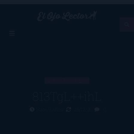
ARTÍCULO
813TgL++ihL
Hace 9 años
25/12/16
0