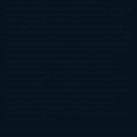
Hamilton
Lauren Groff
Lauren Oliver
Lauren Willig
Leisa
Rayven
Lena Valenti
Leylah Attar
Liane Moriarty
Lidia Herbada
Lisa
Jewell
Lisa Kleypas
Lucía Etxebarria
Luz Gabás
M. J. Arlidge
M.C.
Andrews
Macarena Berlín
Malin Persson Giolito
Marcello
Simoni
María Dueñas
Marian Keyes
Marie Rutkoski
Mario Vagas
Llosa
Marta Estrada
Marta Francés
Marta Quintín
Max Brooks
Megan
Hart
Megan Maxwell
Mercedes Pinto Maldonado
Mia Sheridan
Milan
Kundera
Milly Johnson
Moderna de Pueblo
Mónica Carillo
Mónica
Gutiérrez
Mónica Vázquez
Naiara Domínguez
Nalini Singh
Naomi
Novik
Neil Gaiman
Nicolas Barreau
Nicole Williams
Noelia
Amarillo
Pamela Aidan
Patrick Ness
Patrick Rothfuss
Paul
Auster
Paula Hawkins
Pauline Réage
Paullina Simons
Rachel
Gibson
Rainbow Rowell
Raine Miller
Robin Schone
Robin
Scoresby
Ruth Ware
S. J. Hooks
Sally Thorne
Sam Savage
Samantha
Young
Sandra Brown
Sara Ballarín
Sara Mesa
Sarah J. Maas
Sarah
Lark
Sarah MacLean
Saray García
Shari Lapena
Shea Olsen
Sherry
Thomas
Sophie Hannah
Sophie Kinsella
Stephen Chbosky
Stieg
Larsson
Susan Elizabeth Phillips
Susanna Kearsley
Suzanne
Collins
Sylvain Reynard
Sylvia Day
Tabitha Suzuma
Terry
Pratchett
Tracey Garvis Graves
Valerio Massimo Manfredi
Veronica
Rossi
Xuso Jones
Zahara