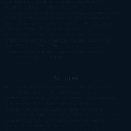
vida
Histórica
Humor
Infantil
Intriga
Juvenil
Lecturas
Anticipadas
Libros que enganchan
Listas
Literatura
Fantástica
Literatura Japonesa
LofbuksDesigns
Los más vendidos
Mi
opinión
Narrativa
No ficción
Novela de misterio y suspense
Novela
Negra y Policiaca
Ocasiones especiales
Otros
Películas
Premio
Planeta
Próximas Publicaciones
Realismo
Mágico
Realista
Recomendaciones
Reseñas
Romance
paranormal
Romántica
Romántica Victoriana
Sagas
Segunda
mano
Sentimental
Series
Sobrevivir a una
novela
Terror
Test
Thriller
Trilogías
Uncategorized
Ya a la
venta
Young Adults
¡No me gusta!
Autores
@ZoeSwinger
Abigail Gibbs
Adam Nevill
Adriana Rubens
Alaitz
Leceaga
Alberto Méndez
Alejandro Castroguer
Alexis
Harrington
Alice Kellen
Almudena Grandes
Altea Morgan
Ana
Cantarero
Andrew Davidson
Ángela Quintas
Angélique
Barbérat
Anna Todd
Anna Zaires
Annabel Pitcher
Anny
Peterson
Antonio Dikele Distefano
Art Spiegelman
Arturo Pérez-
Reverte
Audrey Carlan
Beth Kery
Beth Revis
Brittainy C.
Cherry
Camilla Läckberg
Carla Gràcia Mercadé
Carme