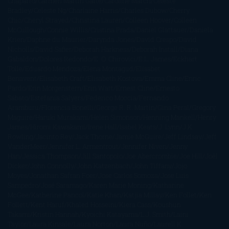
Chaparro
Carmen Martín Gaite
Caroline March
Celeste
Bradley
Celeste Ng
Charlaine Harris
Charles Dubow
Cherry
Chic
Cheryl Strayed
Christina Lauren
Colleen Hoover
Colleen
McCullough
Connie Willis
Cristina Prada
Daniel Glattauer
Daniela
Krien
Daphne du Maurier
Darynda Jones
David Crespo
David
Nicholls
David Safier
Deborah Harkness
Deborah Install
Diana
Gabaldon
Dolores Redondo
E. O. Chirovici
E.L. James
Eckhart
Tolle
Eduardo Mendoza
Elena Montagud
Elísabet
Benavent
Elisabeth Craft
Elisabeth Kostova
Emma Cline
Enric
Pardo
Erin Morgenstern
Erin Watt
Ernest Cline
Ernesto
Sábato
Estefanía Salyers
Federico Moccia
Fernando
Aramburu
Florencia Bonelli
George R. R. Martin
Gina Peral
Gregory
Maguire
Haruki Murakami
Helen Simonson
Henning Mankell
Henry
James
Hiromi Kawakami
Irene Hall
Isabel Keats
J. Lynn
J.K.
Rowling
Jacinto Rey
Jack Thorne
Jamie McGuire
Jeff Lindsay
Jeff
VanderMeer
Jennifer L. Armentrout
Jennifer Niven
Jenny
Han
Jessica Thompson
Jill Santopolo
Joe Abercrombie
Joe Hill
Joël
Dicker
John Connolly
John Katzenbach
John Tiffany
Jojo
Moyes
Jonathan Safran Foer
Jose Carlos Somoza
Jose Luis
Sampedro
José Saramago
Karen Marie Moning
Katharine
McGee
Katherine Pancol
Katie Khan
Katjia Millay
Ken Follet
Ken
Follett
Kent Haruf
Khaled Hosseini
Kiera Cass
Koushun
Takami
Kristin Hannah
Kyoichi Katayama
L.J. Smith
Laini
Taylor
Laura Kinsale
Laura Norton
Laura Nuño
Laurell K.