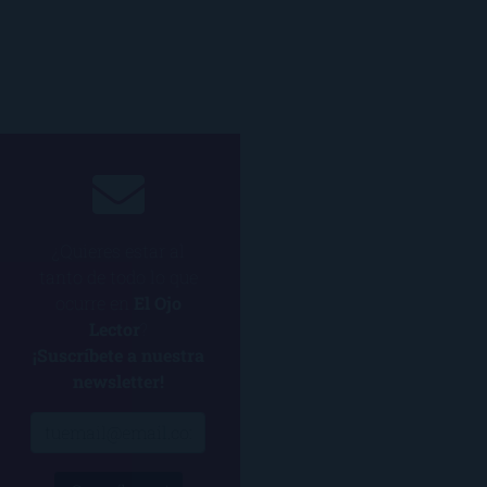
¿Quieres estar al
tanto de todo lo que
ocurre en
El Ojo
Lector
?
¡Suscríbete a nuestra
newsletter!