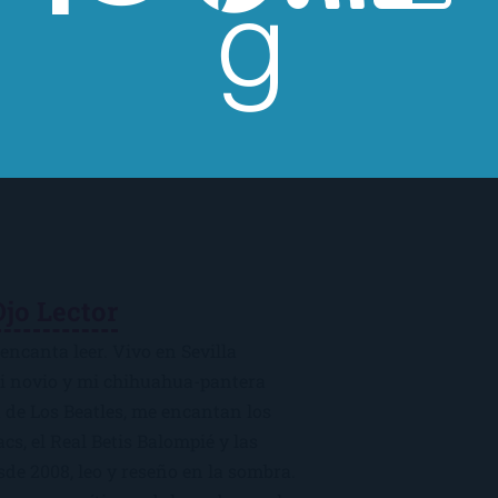
Ojo Lector
encanta leer. Vivo en Sevilla
mi novio y mi chihuahua-pantera
 de Los Beatles, me encantan los
macs, el Real Betis Balompié y las
sde 2008, leo y reseño en la sombra.