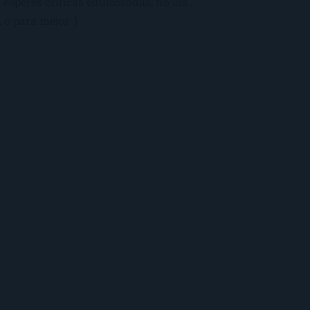
esperes críticas edulcoradas; no las
 o para mejor :)