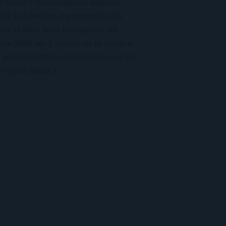
mi novio y mi chihuahua-pantera
 de Los Beatles, me encantan los
macs, el Real Betis Balompié y las
sde 2008, leo y reseño en la sombra.
esperes críticas edulcoradas; no las
 o para mejor :)