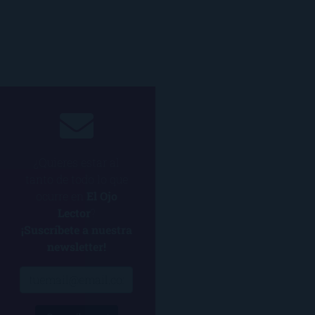
¿Quieres estar al
tanto de todo lo que
ocurre en
El Ojo
Lector
?
¡Suscríbete a nuestra
newsletter!