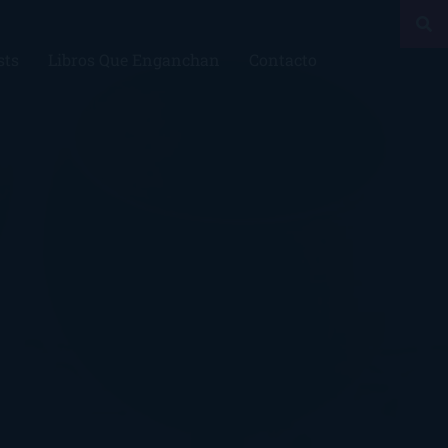
sts
Libros Que Enganchan
Contacto