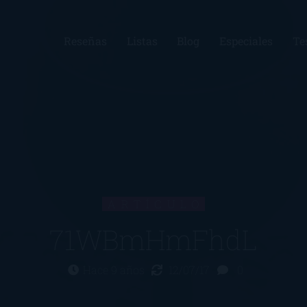
Reseñas
Listas
Blog
Especiales
Te
ARTÍCULO
71WBmHmFhdL
Hace 9 años
12/07/17
0