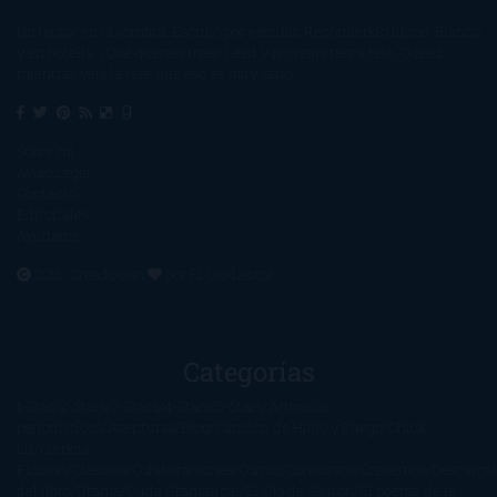
Un lector en la sombra. Escribo por escribir. Recomiendo libros. Blanco
y en botella. ¿Qué queréis más? Leed y no veáis tanta tele. O leed
mientras veis la tele, que eso es muy sano.
Sobre mí
Aviso Legal
Contacto
Editoriales
Ayúdame
2016. Creado con
por
El Ojo Lector
.
Categorías
1-Star
2-Stars
3-Stars
4-Stars
5-Stars
Artículos
periodísticos
Aventuras
Blog
Canción de Hielo y Fuego
Chick-
Lit
Ciencia
Ficción
Clásicos
Colaboraciones
Comic
Concursos
Crecemos
Descarga
del libro
Drama
Duda Gramatical
El Ojo de Sauron
El poema de la