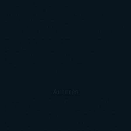
semana
Encuestas
Erótica
Especiales
Fantasía y Ciencia
Ficción
Feeling Good
Hay
vida
Histórica
Humor
Infantil
Intriga
Juvenil
Lecturas
Anticipadas
Libros que enganchan
Listas
Literatura
Fantástica
Literatura Japonesa
LofbuksDesigns
Los más vendidos
Mi
opinión
Narrativa
No ficción
Novela de misterio y suspense
Novela
Negra y Policiaca
Ocasiones especiales
Otros
Películas
Premio
Planeta
Próximas Publicaciones
Realismo
Mágico
Realista
Recomendaciones
Reseñas
Romance
paranormal
Romántica
Romántica Victoriana
Sagas
Segunda
mano
Sentimental
Series
Sobrevivir a una
novela
Terror
Test
Thriller
Trilogías
Uncategorized
Ya a la
venta
Young Adults
¡No me gusta!
Autores
@ZoeSwinger
Abigail Gibbs
Adam Nevill
Adriana Rubens
Alaitz
Leceaga
Alberto Méndez
Alejandro Castroguer
Alexis
Harrington
Alice Kellen
Almudena Grandes
Altea Morgan
Ana
Cantarero
Andrew Davidson
Ángela Quintas
Angélique
Barbérat
Anna Todd
Anna Zaires
Annabel Pitcher
Anny
Peterson
Antonio Dikele Distefano
Art Spiegelman
Arturo Pérez-