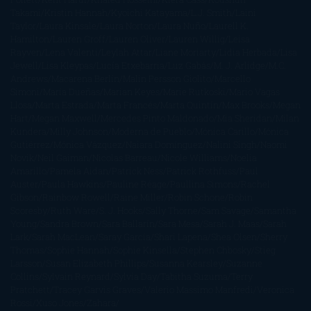
Takami
Kristin Hannah
Kyoichi Katayama
L.J. Smith
Laini
Taylor
Laura Kinsale
Laura Norton
Laura Nuño
Laurell K.
Hamilton
Lauren Groff
Lauren Oliver
Lauren Willig
Leisa
Rayven
Lena Valenti
Leylah Attar
Liane Moriarty
Lidia Herbada
Lisa
Jewell
Lisa Kleypas
Lucía Etxebarria
Luz Gabás
M. J. Arlidge
M.C.
Andrews
Macarena Berlín
Malin Persson Giolito
Marcello
Simoni
María Dueñas
Marian Keyes
Marie Rutkoski
Mario Vagas
Llosa
Marta Estrada
Marta Francés
Marta Quintín
Max Brooks
Megan
Hart
Megan Maxwell
Mercedes Pinto Maldonado
Mia Sheridan
Milan
Kundera
Milly Johnson
Moderna de Pueblo
Mónica Carillo
Mónica
Gutiérrez
Mónica Vázquez
Naiara Domínguez
Nalini Singh
Naomi
Novik
Neil Gaiman
Nicolas Barreau
Nicole Williams
Noelia
Amarillo
Pamela Aidan
Patrick Ness
Patrick Rothfuss
Paul
Auster
Paula Hawkins
Pauline Réage
Paullina Simons
Rachel
Gibson
Rainbow Rowell
Raine Miller
Robin Schone
Robin
Scoresby
Ruth Ware
S. J. Hooks
Sally Thorne
Sam Savage
Samantha
Young
Sandra Brown
Sara Ballarín
Sara Mesa
Sarah J. Maas
Sarah
Lark
Sarah MacLean
Saray García
Shari Lapena
Shea Olsen
Sherry
Thomas
Sophie Hannah
Sophie Kinsella
Stephen Chbosky
Stieg
Larsson
Susan Elizabeth Phillips
Susanna Kearsley
Suzanne
Collins
Sylvain Reynard
Sylvia Day
Tabitha Suzuma
Terry
Pratchett
Tracey Garvis Graves
Valerio Massimo Manfredi
Veronica
Rossi
Xuso Jones
Zahara