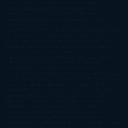
Reverte
Audrey Carlan
Beth Kery
Beth Revis
Brittainy C.
Cherry
Camilla Läckberg
Carla Gràcia Mercadé
Carme
Chaparro
Carmen Martín Gaite
Caroline March
Celeste
Bradley
Celeste Ng
Charlaine Harris
Charles Dubow
Cherry
Chic
Cheryl Strayed
Christina Lauren
Colleen Hoover
Colleen
McCullough
Connie Willis
Cristina Prada
Daniel Glattauer
Daniela
Krien
Daphne du Maurier
Darynda Jones
David Crespo
David
Nicholls
David Safier
Deborah Harkness
Deborah Install
Diana
Gabaldon
Dolores Redondo
E. O. Chirovici
E.L. James
Eckhart
Tolle
Eduardo Mendoza
Elena Montagud
Elísabet
Benavent
Elisabeth Craft
Elisabeth Kostova
Emma Cline
Enric
Pardo
Erin Morgenstern
Erin Watt
Ernest Cline
Ernesto
Sábato
Estefanía Salyers
Federico Moccia
Fernando
Aramburu
Florencia Bonelli
George R. R. Martin
Gina Peral
Gregory
Maguire
Haruki Murakami
Helen Simonson
Henning Mankell
Henry
James
Hiromi Kawakami
Irene Hall
Isabel Keats
J. Lynn
J.K.
Rowling
Jacinto Rey
Jack Thorne
Jamie McGuire
Jeff Lindsay
Jeff
VanderMeer
Jennifer L. Armentrout
Jennifer Niven
Jenny
Han
Jessica Thompson
Jill Santopolo
Joe Abercrombie
Joe Hill
Joël
Dicker
John Connolly
John Katzenbach
John Tiffany
Jojo
Moyes
Jonathan Safran Foer
Jose Carlos Somoza
Jose Luis
Sampedro
José Saramago
Karen Marie Moning
Katharine
McGee
Katherine Pancol
Katie Khan
Katjia Millay
Ken Follet
Ken
Follett
Kent Haruf
Khaled Hosseini
Kiera Cass
Koushun