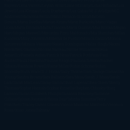
Rayven
Lena Valenti
Leylah Attar
Liane Moriarty
Lidia Herbada
Lisa
Jewell
Lisa Kleypas
Lucía Etxebarria
Luz Gabás
M. J. Arlidge
M.C.
Andrews
Macarena Berlín
Malin Persson Giolito
Marcello
Simoni
María Dueñas
Marian Keyes
Marie Rutkoski
Mario Vagas
Llosa
Marta Estrada
Marta Francés
Marta Quintín
Max Brooks
Megan
Hart
Megan Maxwell
Mercedes Pinto Maldonado
Mia Sheridan
Milan
Kundera
Milly Johnson
Moderna de Pueblo
Mónica Carillo
Mónica
Gutiérrez
Mónica Vázquez
Naiara Domínguez
Nalini Singh
Naomi
Novik
Neil Gaiman
Nicolas Barreau
Nicole Williams
Noelia
Amarillo
Pamela Aidan
Patrick Ness
Patrick Rothfuss
Paul
Auster
Paula Hawkins
Pauline Réage
Paullina Simons
Rachel
Gibson
Rainbow Rowell
Raine Miller
Robin Schone
Robin
Scoresby
Ruth Ware
S. J. Hooks
Sally Thorne
Sam Savage
Samantha
Young
Sandra Brown
Sara Ballarín
Sara Mesa
Sarah J. Maas
Sarah
Lark
Sarah MacLean
Saray García
Shari Lapena
Shea Olsen
Sherry
Thomas
Sophie Hannah
Sophie Kinsella
Stephen Chbosky
Stieg
Larsson
Susan Elizabeth Phillips
Susanna Kearsley
Suzanne
Collins
Sylvain Reynard
Sylvia Day
Tabitha Suzuma
Terry
Pratchett
Tracey Garvis Graves
Valerio Massimo Manfredi
Veronica
Rossi
Xuso Jones
Zahara