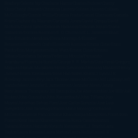
Bradley
Celeste Ng
Charlaine Harris
Charles Dubow
Cherry
Chic
Cheryl Strayed
Christina Lauren
Colleen Hoover
Colleen
McCullough
Connie Willis
Cristina Prada
Daniel Glattauer
Daniela
Krien
Daphne du Maurier
Darynda Jones
David Crespo
David
Nicholls
David Safier
Deborah Harkness
Deborah Install
Diana
Gabaldon
Dolores Redondo
E. O. Chirovici
E.L. James
Eckhart
Tolle
Eduardo Mendoza
Elena Montagud
Elísabet
Benavent
Elisabeth Craft
Elisabeth Kostova
Emma Cline
Enric
Pardo
Erin Morgenstern
Erin Watt
Ernest Cline
Ernesto
Sábato
Estefanía Salyers
Federico Moccia
Fernando
Aramburu
Florencia Bonelli
George R. R. Martin
Gina Peral
Gregory
Maguire
Haruki Murakami
Helen Simonson
Henning Mankell
Henry
James
Hiromi Kawakami
Irene Hall
Isabel Keats
J. Lynn
J.K.
Rowling
Jacinto Rey
Jack Thorne
Jamie McGuire
Jeff Lindsay
Jeff
VanderMeer
Jennifer L. Armentrout
Jennifer Niven
Jenny
Han
Jessica Thompson
Jill Santopolo
Joe Abercrombie
Joe Hill
Joël
Dicker
John Connolly
John Katzenbach
John Tiffany
Jojo
Moyes
Jonathan Safran Foer
Jose Carlos Somoza
Jose Luis
Sampedro
José Saramago
Karen Marie Moning
Katharine
McGee
Katherine Pancol
Katie Khan
Katjia Millay
Ken Follet
Ken
Follett
Kent Haruf
Khaled Hosseini
Kiera Cass
Koushun
Takami
Kristin Hannah
Kyoichi Katayama
L.J. Smith
Laini
Taylor
Laura Kinsale
Laura Norton
Laura Nuño
Laurell K.
Hamilton
Lauren Groff
Lauren Oliver
Lauren Willig
Leisa