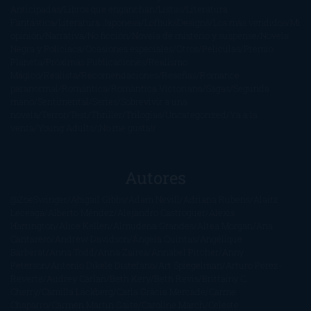
Anticipadas
Libros que enganchan
Listas
Literatura
Fantástica
Literatura Japonesa
LofbuksDesigns
Los más vendidos
Mi
opinión
Narrativa
No ficción
Novela de misterio y suspense
Novela
Negra y Policiaca
Ocasiones especiales
Otros
Películas
Premio
Planeta
Próximas Publicaciones
Realismo
Mágico
Realista
Recomendaciones
Reseñas
Romance
paranormal
Romántica
Romántica Victoriana
Sagas
Segunda
mano
Sentimental
Series
Sobrevivir a una
novela
Terror
Test
Thriller
Trilogías
Uncategorized
Ya a la
venta
Young Adults
¡No me gusta!
Autores
@ZoeSwinger
Abigail Gibbs
Adam Nevill
Adriana Rubens
Alaitz
Leceaga
Alberto Méndez
Alejandro Castroguer
Alexis
Harrington
Alice Kellen
Almudena Grandes
Altea Morgan
Ana
Cantarero
Andrew Davidson
Ángela Quintas
Angélique
Barbérat
Anna Todd
Anna Zaires
Annabel Pitcher
Anny
Peterson
Antonio Dikele Distefano
Art Spiegelman
Arturo Pérez-
Reverte
Audrey Carlan
Beth Kery
Beth Revis
Brittainy C.
Cherry
Camilla Läckberg
Carla Gràcia Mercadé
Carme
Chaparro
Carmen Martín Gaite
Caroline March
Celeste