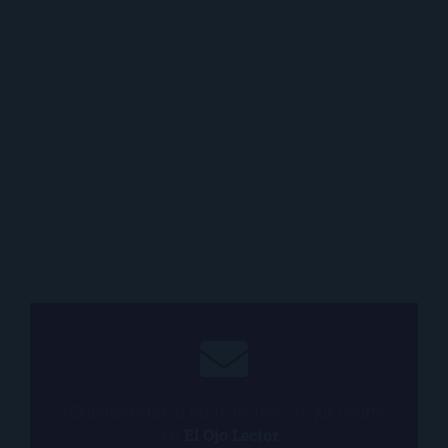
¿Quieres estar al tanto de todo lo que ocurre
en
El Ojo Lector
?