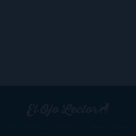
Un lector en la sombra. Escribo por escribir. Recomiendo libros. Blanco
y en botella. ¿Qué queréis más? Leed y no veáis tanta tele. O leed