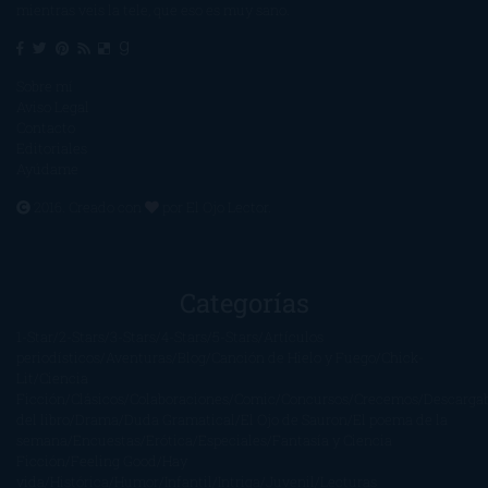
mientras veis la tele, que eso es muy sano.
Sobre mí
Aviso Legal
Contacto
Editoriales
Ayúdame
2016. Creado con
por
El Ojo Lector
.
Categorías
1-Star
2-Stars
3-Stars
4-Stars
5-Stars
Artículos
periodísticos
Aventuras
Blog
Canción de Hielo y Fuego
Chick-
Lit
Ciencia
Ficción
Clásicos
Colaboraciones
Comic
Concursos
Crecemos
Descarga
del libro
Drama
Duda Gramatical
El Ojo de Sauron
El poema de la
semana
Encuestas
Erótica
Especiales
Fantasía y Ciencia
Ficción
Feeling Good
Hay
vida
Histórica
Humor
Infantil
Intriga
Juvenil
Lecturas