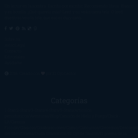
Un lector en la sombra. Escribo por escribir. Recomiendo libros. Blanco
y en botella. ¿Qué queréis más? Leed y no veáis tanta tele. O leed
mientras veis la tele, que eso es muy sano.
Sobre mí
Aviso Legal
Contacto
Editoriales
Ayúdame
2016. Creado con
por
El Ojo Lector
.
Categorías
1-Star
2-Stars
3-Stars
4-Stars
5-Stars
Artículos
periodísticos
Aventuras
Blog
Canción de Hielo y Fuego
Chick-
Lit
Ciencia
Ficción
Clásicos
Colaboraciones
Comic
Concursos
Crecemos
Descarga
del libro
Drama
Duda Gramatical
El Ojo de Sauron
El poema de la