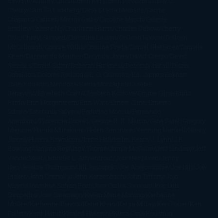
Reverte
Audrey Carlan
Beth Kery
Beth Revis
Brittainy C.
Cherry
Camilla Läckberg
Carla Gràcia Mercadé
Carme
Chaparro
Carmen Martín Gaite
Caroline March
Celeste
Bradley
Celeste Ng
Charlaine Harris
Charles Dubow
Cherry
Chic
Cheryl Strayed
Christina Lauren
Colleen Hoover
Colleen
McCullough
Connie Willis
Cristina Prada
Daniel Glattauer
Daniela
Krien
Daphne du Maurier
Darynda Jones
David Crespo
David
Nicholls
David Safier
Deborah Harkness
Deborah Install
Diana
Gabaldon
Dolores Redondo
E. O. Chirovici
E.L. James
Eckhart
Tolle
Eduardo Mendoza
Elena Montagud
Elísabet
Benavent
Elisabeth Craft
Elisabeth Kostova
Emma Cline
Enric
Pardo
Erin Morgenstern
Erin Watt
Ernest Cline
Ernesto
Sábato
Estefanía Salyers
Federico Moccia
Fernando
Aramburu
Florencia Bonelli
George R. R. Martin
Gina Peral
Gregory
Maguire
Haruki Murakami
Helen Simonson
Henning Mankell
Henry
James
Hiromi Kawakami
Irene Hall
Isabel Keats
J. Lynn
J.K.
Rowling
Jacinto Rey
Jack Thorne
Jamie McGuire
Jeff Lindsay
Jeff
VanderMeer
Jennifer L. Armentrout
Jennifer Niven
Jenny
Han
Jessica Thompson
Jill Santopolo
Joe Abercrombie
Joe Hill
Joël
Dicker
John Connolly
John Katzenbach
John Tiffany
Jojo
Moyes
Jonathan Safran Foer
Jose Carlos Somoza
Jose Luis
Sampedro
José Saramago
Karen Marie Moning
Katharine
McGee
Katherine Pancol
Katie Khan
Katjia Millay
Ken Follet
Ken
Follett
Kent Haruf
Khaled Hosseini
Kiera Cass
Koushun