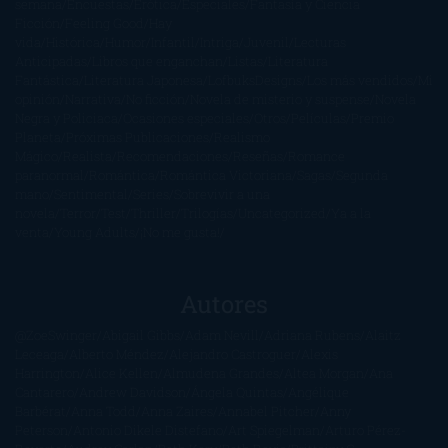
semana
Encuestas
Erótica
Especiales
Fantasía y Ciencia
Ficción
Feeling Good
Hay
vida
Histórica
Humor
Infantil
Intriga
Juvenil
Lecturas
Anticipadas
Libros que enganchan
Listas
Literatura
Fantástica
Literatura Japonesa
LofbuksDesigns
Los más vendidos
Mi
opinión
Narrativa
No ficción
Novela de misterio y suspense
Novela
Negra y Policiaca
Ocasiones especiales
Otros
Películas
Premio
Planeta
Próximas Publicaciones
Realismo
Mágico
Realista
Recomendaciones
Reseñas
Romance
paranormal
Romántica
Romántica Victoriana
Sagas
Segunda
mano
Sentimental
Series
Sobrevivir a una
novela
Terror
Test
Thriller
Trilogías
Uncategorized
Ya a la
venta
Young Adults
¡No me gusta!
Autores
@ZoeSwinger
Abigail Gibbs
Adam Nevill
Adriana Rubens
Alaitz
Leceaga
Alberto Méndez
Alejandro Castroguer
Alexis
Harrington
Alice Kellen
Almudena Grandes
Altea Morgan
Ana
Cantarero
Andrew Davidson
Ángela Quintas
Angélique
Barbérat
Anna Todd
Anna Zaires
Annabel Pitcher
Anny
Peterson
Antonio Dikele Distefano
Art Spiegelman
Arturo Pérez-