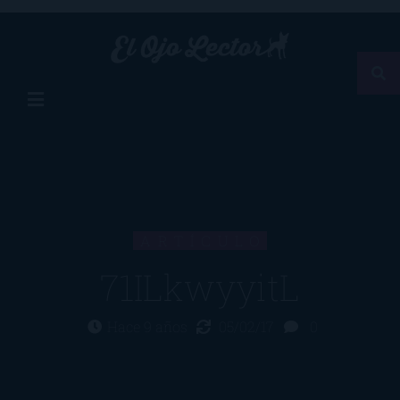
ARTÍCULO
71ILkwyyitL
Hace 9 años
05/02/17
0