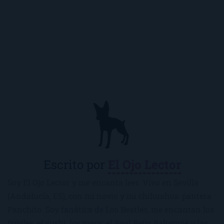
Escrito por
El Ojo Lector
Soy El Ojo Lector y me encanta leer. Vivo en Sevilla
(Andalucía, ES), con mi novio y mi chihuahua-pantera
Panchito. Soy fanática de Los Beatles, me encantan los
frijoles, el sushi, los macs, el Real Betis Balompié y las