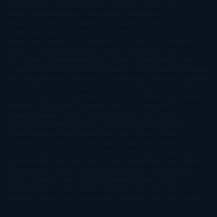
Takami
Kristin Hannah
Kyoichi Katayama
L.J. Smith
Laini
Taylor
Laura Kinsale
Laura Norton
Laura Nuño
Laurell K.
Hamilton
Lauren Groff
Lauren Oliver
Lauren Willig
Leisa
Rayven
Lena Valenti
Leylah Attar
Liane Moriarty
Lidia Herbada
Lisa
Jewell
Lisa Kleypas
Lucía Etxebarria
Luz Gabás
M. J. Arlidge
M.C.
Andrews
Macarena Berlín
Malin Persson Giolito
Marcello
Simoni
María Dueñas
Marian Keyes
Marie Rutkoski
Mario Vagas
Llosa
Marta Estrada
Marta Francés
Marta Quintín
Max Brooks
Megan
Hart
Megan Maxwell
Mercedes Pinto Maldonado
Mia Sheridan
Milan
Kundera
Milly Johnson
Moderna de Pueblo
Mónica Carillo
Mónica
Gutiérrez
Mónica Vázquez
Naiara Domínguez
Nalini Singh
Naomi
Novik
Neil Gaiman
Nicolas Barreau
Nicole Williams
Noelia
Amarillo
Pamela Aidan
Patrick Ness
Patrick Rothfuss
Paul
Auster
Paula Hawkins
Pauline Réage
Paullina Simons
Rachel
Gibson
Rainbow Rowell
Raine Miller
Robin Schone
Robin
Scoresby
Ruth Ware
S. J. Hooks
Sally Thorne
Sam Savage
Samantha
Young
Sandra Brown
Sara Ballarín
Sara Mesa
Sarah J. Maas
Sarah
Lark
Sarah MacLean
Saray García
Shari Lapena
Shea Olsen
Sherry
Thomas
Sophie Hannah
Sophie Kinsella
Stephen Chbosky
Stieg
Larsson
Susan Elizabeth Phillips
Susanna Kearsley
Suzanne
Collins
Sylvain Reynard
Sylvia Day
Tabitha Suzuma
Terry
Pratchett
Tracey Garvis Graves
Valerio Massimo Manfredi
Veronica
Rossi
Xuso Jones
Zahara