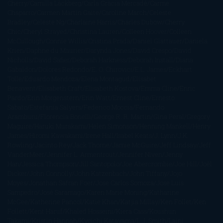
Cherry
Camilla Läckberg
Carla Gràcia Mercadé
Carme
Chaparro
Carmen Martín Gaite
Caroline March
Celeste
Bradley
Celeste Ng
Charlaine Harris
Charles Dubow
Cherry
Chic
Cheryl Strayed
Christina Lauren
Colleen Hoover
Colleen
McCullough
Connie Willis
Cristina Prada
Daniel Glattauer
Daniela
Krien
Daphne du Maurier
Darynda Jones
David Crespo
David
Nicholls
David Safier
Deborah Harkness
Deborah Install
Diana
Gabaldon
Dolores Redondo
E. O. Chirovici
E.L. James
Eckhart
Tolle
Eduardo Mendoza
Elena Montagud
Elísabet
Benavent
Elisabeth Craft
Elisabeth Kostova
Emma Cline
Enric
Pardo
Erin Morgenstern
Erin Watt
Ernest Cline
Ernesto
Sábato
Estefanía Salyers
Federico Moccia
Fernando
Aramburu
Florencia Bonelli
George R. R. Martin
Gina Peral
Gregory
Maguire
Haruki Murakami
Helen Simonson
Henning Mankell
Henry
James
Hiromi Kawakami
Irene Hall
Isabel Keats
J. Lynn
J.K.
Rowling
Jacinto Rey
Jack Thorne
Jamie McGuire
Jeff Lindsay
Jeff
VanderMeer
Jennifer L. Armentrout
Jennifer Niven
Jenny
Han
Jessica Thompson
Jill Santopolo
Joe Abercrombie
Joe Hill
Joël
Dicker
John Connolly
John Katzenbach
John Tiffany
Jojo
Moyes
Jonathan Safran Foer
Jose Carlos Somoza
Jose Luis
Sampedro
José Saramago
Karen Marie Moning
Katharine
McGee
Katherine Pancol
Katie Khan
Katjia Millay
Ken Follet
Ken
Follett
Kent Haruf
Khaled Hosseini
Kiera Cass
Koushun
Takami
Kristin Hannah
Kyoichi Katayama
L.J. Smith
Laini