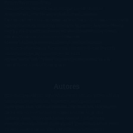
Ficción
Feeling Good
Hay
vida
Histórica
Humor
Infantil
Intriga
Juvenil
Lecturas
Anticipadas
Libros que enganchan
Listas
Literatura
Fantástica
Literatura Japonesa
LofbuksDesigns
Los más vendidos
Mi
opinión
Narrativa
No ficción
Novela de misterio y suspense
Novela
Negra y Policiaca
Ocasiones especiales
Otros
Películas
Premio
Planeta
Próximas Publicaciones
Realismo
Mágico
Realista
Recomendaciones
Reseñas
Romance
paranormal
Romántica
Romántica Victoriana
Sagas
Segunda
mano
Sentimental
Series
Sobrevivir a una
novela
Terror
Test
Thriller
Trilogías
Uncategorized
Ya a la
venta
Young Adults
¡No me gusta!
Autores
@ZoeSwinger
Abigail Gibbs
Adam Nevill
Adriana Rubens
Alaitz
Leceaga
Alberto Méndez
Alejandro Castroguer
Alexis
Harrington
Alice Kellen
Almudena Grandes
Altea Morgan
Ana
Cantarero
Andrew Davidson
Ángela Quintas
Angélique
Barbérat
Anna Todd
Anna Zaires
Annabel Pitcher
Anny
Peterson
Antonio Dikele Distefano
Art Spiegelman
Arturo Pérez-
Reverte
Audrey Carlan
Beth Kery
Beth Revis
Brittainy C.