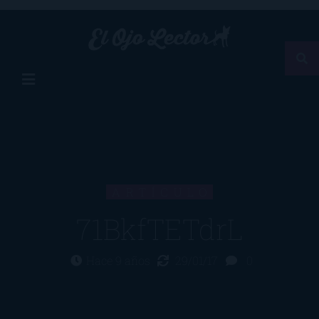
ARTÍCULO
71BkfTETdrL
Hace 9 años
29/01/17
0