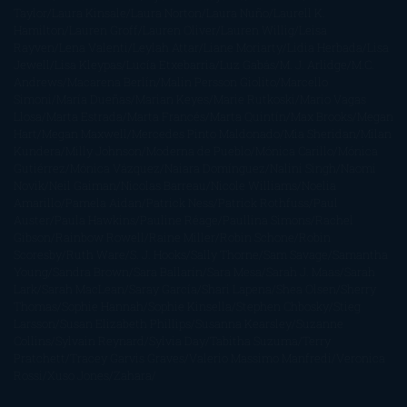
Taylor
Laura Kinsale
Laura Norton
Laura Nuño
Laurell K.
Hamilton
Lauren Groff
Lauren Oliver
Lauren Willig
Leisa
Rayven
Lena Valenti
Leylah Attar
Liane Moriarty
Lidia Herbada
Lisa
Jewell
Lisa Kleypas
Lucía Etxebarria
Luz Gabás
M. J. Arlidge
M.C.
Andrews
Macarena Berlín
Malin Persson Giolito
Marcello
Simoni
María Dueñas
Marian Keyes
Marie Rutkoski
Mario Vagas
Llosa
Marta Estrada
Marta Francés
Marta Quintín
Max Brooks
Megan
Hart
Megan Maxwell
Mercedes Pinto Maldonado
Mia Sheridan
Milan
Kundera
Milly Johnson
Moderna de Pueblo
Mónica Carillo
Mónica
Gutiérrez
Mónica Vázquez
Naiara Domínguez
Nalini Singh
Naomi
Novik
Neil Gaiman
Nicolas Barreau
Nicole Williams
Noelia
Amarillo
Pamela Aidan
Patrick Ness
Patrick Rothfuss
Paul
Auster
Paula Hawkins
Pauline Réage
Paullina Simons
Rachel
Gibson
Rainbow Rowell
Raine Miller
Robin Schone
Robin
Scoresby
Ruth Ware
S. J. Hooks
Sally Thorne
Sam Savage
Samantha
Young
Sandra Brown
Sara Ballarín
Sara Mesa
Sarah J. Maas
Sarah
Lark
Sarah MacLean
Saray García
Shari Lapena
Shea Olsen
Sherry
Thomas
Sophie Hannah
Sophie Kinsella
Stephen Chbosky
Stieg
Larsson
Susan Elizabeth Phillips
Susanna Kearsley
Suzanne
Collins
Sylvain Reynard
Sylvia Day
Tabitha Suzuma
Terry
Pratchett
Tracey Garvis Graves
Valerio Massimo Manfredi
Veronica
Rossi
Xuso Jones
Zahara