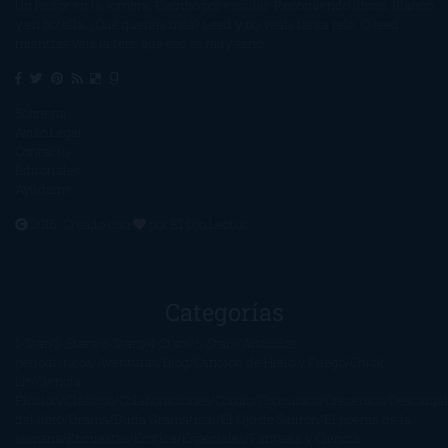
Un lector en la sombra. Escribo por escribir. Recomiendo libros. Blanco
y en botella. ¿Qué queréis más? Leed y no veáis tanta tele. O leed
mientras veis la tele, que eso es muy sano.
Sobre mí
Aviso Legal
Contacto
Editoriales
Ayúdame
2016. Creado con
por
El Ojo Lector
.
Categorías
1-Star
2-Stars
3-Stars
4-Stars
5-Stars
Artículos
periodísticos
Aventuras
Blog
Canción de Hielo y Fuego
Chick-
Lit
Ciencia
Ficción
Clásicos
Colaboraciones
Comic
Concursos
Crecemos
Descarga
del libro
Drama
Duda Gramatical
El Ojo de Sauron
El poema de la
semana
Encuestas
Erótica
Especiales
Fantasía y Ciencia