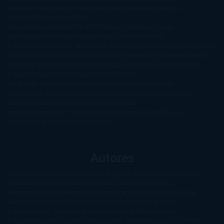
semana
Encuestas
Erótica
Especiales
Fantasía y Ciencia
Ficción
Feeling Good
Hay
vida
Histórica
Humor
Infantil
Intriga
Juvenil
Lecturas
Anticipadas
Libros que enganchan
Listas
Literatura
Fantástica
Literatura Japonesa
LofbuksDesigns
Los más vendidos
Mi
opinión
Narrativa
No ficción
Novela de misterio y suspense
Novela
Negra y Policiaca
Ocasiones especiales
Otros
Películas
Premio
Planeta
Próximas Publicaciones
Realismo
Mágico
Realista
Recomendaciones
Reseñas
Romance
paranormal
Romántica
Romántica Victoriana
Sagas
Segunda
mano
Sentimental
Series
Sobrevivir a una
novela
Terror
Test
Thriller
Trilogías
Uncategorized
Ya a la
venta
Young Adults
¡No me gusta!
Autores
@ZoeSwinger
Abigail Gibbs
Adam Nevill
Adriana Rubens
Alaitz
Leceaga
Alberto Méndez
Alejandro Castroguer
Alexis
Harrington
Alice Kellen
Almudena Grandes
Altea Morgan
Ana
Cantarero
Andrew Davidson
Ángela Quintas
Angélique
Barbérat
Anna Todd
Anna Zaires
Annabel Pitcher
Anny
Peterson
Antonio Dikele Distefano
Art Spiegelman
Arturo Pérez-