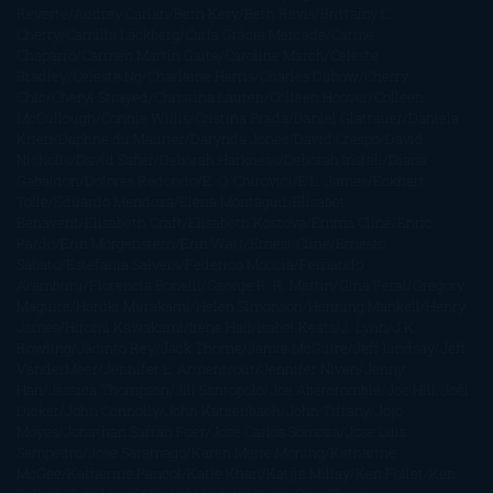
Reverte
Audrey Carlan
Beth Kery
Beth Revis
Brittainy C.
Cherry
Camilla Läckberg
Carla Gràcia Mercadé
Carme
Chaparro
Carmen Martín Gaite
Caroline March
Celeste
Bradley
Celeste Ng
Charlaine Harris
Charles Dubow
Cherry
Chic
Cheryl Strayed
Christina Lauren
Colleen Hoover
Colleen
McCullough
Connie Willis
Cristina Prada
Daniel Glattauer
Daniela
Krien
Daphne du Maurier
Darynda Jones
David Crespo
David
Nicholls
David Safier
Deborah Harkness
Deborah Install
Diana
Gabaldon
Dolores Redondo
E. O. Chirovici
E.L. James
Eckhart
Tolle
Eduardo Mendoza
Elena Montagud
Elísabet
Benavent
Elisabeth Craft
Elisabeth Kostova
Emma Cline
Enric
Pardo
Erin Morgenstern
Erin Watt
Ernest Cline
Ernesto
Sábato
Estefanía Salyers
Federico Moccia
Fernando
Aramburu
Florencia Bonelli
George R. R. Martin
Gina Peral
Gregory
Maguire
Haruki Murakami
Helen Simonson
Henning Mankell
Henry
James
Hiromi Kawakami
Irene Hall
Isabel Keats
J. Lynn
J.K.
Rowling
Jacinto Rey
Jack Thorne
Jamie McGuire
Jeff Lindsay
Jeff
VanderMeer
Jennifer L. Armentrout
Jennifer Niven
Jenny
Han
Jessica Thompson
Jill Santopolo
Joe Abercrombie
Joe Hill
Joël
Dicker
John Connolly
John Katzenbach
John Tiffany
Jojo
Moyes
Jonathan Safran Foer
Jose Carlos Somoza
Jose Luis
Sampedro
José Saramago
Karen Marie Moning
Katharine
McGee
Katherine Pancol
Katie Khan
Katjia Millay
Ken Follet
Ken