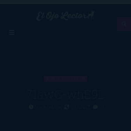
ARTÍCULO
71awG-whE9L
Hace 9 años
28/05/17
0