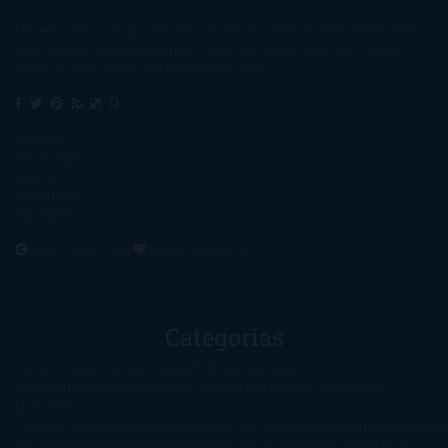
Un lector en la sombra. Escribo por escribir. Recomiendo libros. Blanco
y en botella. ¿Qué queréis más? Leed y no veáis tanta tele. O leed
mientras veis la tele, que eso es muy sano.
Sobre mí
Aviso Legal
Contacto
Editoriales
Ayúdame
2016. Creado con
por
El Ojo Lector
.
Categorías
1-Star
2-Stars
3-Stars
4-Stars
5-Stars
Artículos
periodísticos
Aventuras
Blog
Canción de Hielo y Fuego
Chick-
Lit
Ciencia
Ficción
Clásicos
Colaboraciones
Comic
Concursos
Crecemos
Descarga
del libro
Drama
Duda Gramatical
El Ojo de Sauron
El poema de la