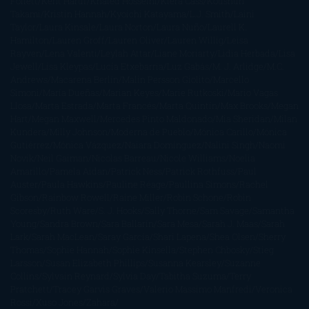
Follett
Kent Haruf
Khaled Hosseini
Kiera Cass
Koushun
Takami
Kristin Hannah
Kyoichi Katayama
L.J. Smith
Laini
Taylor
Laura Kinsale
Laura Norton
Laura Nuño
Laurell K.
Hamilton
Lauren Groff
Lauren Oliver
Lauren Willig
Leisa
Rayven
Lena Valenti
Leylah Attar
Liane Moriarty
Lidia Herbada
Lisa
Jewell
Lisa Kleypas
Lucía Etxebarria
Luz Gabás
M. J. Arlidge
M.C.
Andrews
Macarena Berlín
Malin Persson Giolito
Marcello
Simoni
María Dueñas
Marian Keyes
Marie Rutkoski
Mario Vagas
Llosa
Marta Estrada
Marta Francés
Marta Quintín
Max Brooks
Megan
Hart
Megan Maxwell
Mercedes Pinto Maldonado
Mia Sheridan
Milan
Kundera
Milly Johnson
Moderna de Pueblo
Mónica Carillo
Mónica
Gutiérrez
Mónica Vázquez
Naiara Domínguez
Nalini Singh
Naomi
Novik
Neil Gaiman
Nicolas Barreau
Nicole Williams
Noelia
Amarillo
Pamela Aidan
Patrick Ness
Patrick Rothfuss
Paul
Auster
Paula Hawkins
Pauline Réage
Paullina Simons
Rachel
Gibson
Rainbow Rowell
Raine Miller
Robin Schone
Robin
Scoresby
Ruth Ware
S. J. Hooks
Sally Thorne
Sam Savage
Samantha
Young
Sandra Brown
Sara Ballarín
Sara Mesa
Sarah J. Maas
Sarah
Lark
Sarah MacLean
Saray García
Shari Lapena
Shea Olsen
Sherry
Thomas
Sophie Hannah
Sophie Kinsella
Stephen Chbosky
Stieg
Larsson
Susan Elizabeth Phillips
Susanna Kearsley
Suzanne
Collins
Sylvain Reynard
Sylvia Day
Tabitha Suzuma
Terry
Pratchett
Tracey Garvis Graves
Valerio Massimo Manfredi
Veronica
Rossi
Xuso Jones
Zahara