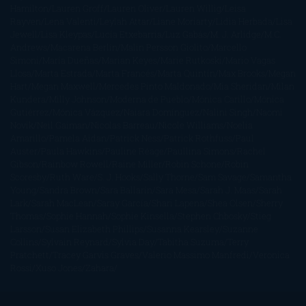
Hamilton
Lauren Groff
Lauren Oliver
Lauren Willig
Leisa
Rayven
Lena Valenti
Leylah Attar
Liane Moriarty
Lidia Herbada
Lisa
Jewell
Lisa Kleypas
Lucía Etxebarria
Luz Gabás
M. J. Arlidge
M.C.
Andrews
Macarena Berlín
Malin Persson Giolito
Marcello
Simoni
María Dueñas
Marian Keyes
Marie Rutkoski
Mario Vagas
Llosa
Marta Estrada
Marta Francés
Marta Quintín
Max Brooks
Megan
Hart
Megan Maxwell
Mercedes Pinto Maldonado
Mia Sheridan
Milan
Kundera
Milly Johnson
Moderna de Pueblo
Mónica Carillo
Mónica
Gutiérrez
Mónica Vázquez
Naiara Domínguez
Nalini Singh
Naomi
Novik
Neil Gaiman
Nicolas Barreau
Nicole Williams
Noelia
Amarillo
Pamela Aidan
Patrick Ness
Patrick Rothfuss
Paul
Auster
Paula Hawkins
Pauline Réage
Paullina Simons
Rachel
Gibson
Rainbow Rowell
Raine Miller
Robin Schone
Robin
Scoresby
Ruth Ware
S. J. Hooks
Sally Thorne
Sam Savage
Samantha
Young
Sandra Brown
Sara Ballarín
Sara Mesa
Sarah J. Maas
Sarah
Lark
Sarah MacLean
Saray García
Shari Lapena
Shea Olsen
Sherry
Thomas
Sophie Hannah
Sophie Kinsella
Stephen Chbosky
Stieg
Larsson
Susan Elizabeth Phillips
Susanna Kearsley
Suzanne
Collins
Sylvain Reynard
Sylvia Day
Tabitha Suzuma
Terry
Pratchett
Tracey Garvis Graves
Valerio Massimo Manfredi
Veronica
Rossi
Xuso Jones
Zahara