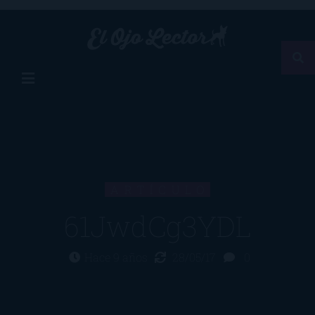
ARTÍCULO
61JwdCg3YDL
Hace 9 años
28/05/17
0