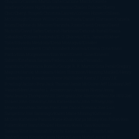
Chaparro
Carmen Martín Gaite
Caroline March
Celeste
Bradley
Celeste Ng
Charlaine Harris
Charles Dubow
Cherry
Chic
Cheryl Strayed
Christina Lauren
Colleen Hoover
Colleen
McCullough
Connie Willis
Cristina Prada
Daniel Glattauer
Daniela
Krien
Daphne du Maurier
Darynda Jones
David Crespo
David
Nicholls
David Safier
Deborah Harkness
Deborah Install
Diana
Gabaldon
Dolores Redondo
E. O. Chirovici
E.L. James
Eckhart
Tolle
Eduardo Mendoza
Elena Montagud
Elísabet
Benavent
Elisabeth Craft
Elisabeth Kostova
Emma Cline
Enric
Pardo
Erin Morgenstern
Erin Watt
Ernest Cline
Ernesto
Sábato
Estefanía Salyers
Federico Moccia
Fernando
Aramburu
Florencia Bonelli
George R. R. Martin
Gina Peral
Gregory
Maguire
Haruki Murakami
Helen Simonson
Henning Mankell
Henry
James
Hiromi Kawakami
Irene Hall
Isabel Keats
J. Lynn
J.K.
Rowling
Jacinto Rey
Jack Thorne
Jamie McGuire
Jeff Lindsay
Jeff
VanderMeer
Jennifer L. Armentrout
Jennifer Niven
Jenny
Han
Jessica Thompson
Jill Santopolo
Joe Abercrombie
Joe Hill
Joël
Dicker
John Connolly
John Katzenbach
John Tiffany
Jojo
Moyes
Jonathan Safran Foer
Jose Carlos Somoza
Jose Luis
Sampedro
José Saramago
Karen Marie Moning
Katharine
McGee
Katherine Pancol
Katie Khan
Katjia Millay
Ken Follet
Ken
Follett
Kent Haruf
Khaled Hosseini
Kiera Cass
Koushun
Takami
Kristin Hannah
Kyoichi Katayama
L.J. Smith
Laini
Taylor
Laura Kinsale
Laura Norton
Laura Nuño
Laurell K.