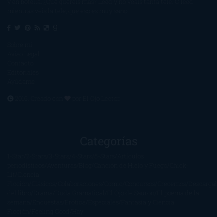
y en botella. ¿Qué queréis más? Leed y no veáis tanta tele. O leed
mientras veis la tele, que eso es muy sano.
Sobre mí
Aviso Legal
Contacto
Editoriales
Ayúdame
2016. Creado con
por
El Ojo Lector
.
Categorías
1-Star
2-Stars
3-Stars
4-Stars
5-Stars
Artículos
periodísticos
Aventuras
Blog
Canción de Hielo y Fuego
Chick-
Lit
Ciencia
Ficción
Clásicos
Colaboraciones
Comic
Concursos
Crecemos
Descarga
del libro
Drama
Duda Gramatical
El Ojo de Sauron
El poema de la
semana
Encuestas
Erótica
Especiales
Fantasía y Ciencia
Ficción
Feeling Good
Hay