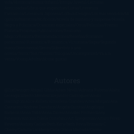
vida
Histórica
Humor
Infantil
Intriga
Juvenil
Lecturas
Anticipadas
Libros que enganchan
Listas
Literatura
Fantástica
Literatura Japonesa
LofbuksDesigns
Los más vendidos
Mi
opinión
Narrativa
No ficción
Novela de misterio y suspense
Novela
Negra y Policiaca
Ocasiones especiales
Otros
Películas
Premio
Planeta
Próximas Publicaciones
Realismo
Mágico
Realista
Recomendaciones
Reseñas
Romance
paranormal
Romántica
Romántica Victoriana
Sagas
Segunda
mano
Sentimental
Series
Sobrevivir a una
novela
Terror
Test
Thriller
Trilogías
Uncategorized
Ya a la
venta
Young Adults
¡No me gusta!
Autores
@ZoeSwinger
Abigail Gibbs
Adam Nevill
Adriana Rubens
Alaitz
Leceaga
Alberto Méndez
Alejandro Castroguer
Alexis
Harrington
Alice Kellen
Almudena Grandes
Altea Morgan
Ana
Cantarero
Andrew Davidson
Ángela Quintas
Angélique
Barbérat
Anna Todd
Anna Zaires
Annabel Pitcher
Anny
Peterson
Antonio Dikele Distefano
Art Spiegelman
Arturo Pérez-
Reverte
Audrey Carlan
Beth Kery
Beth Revis
Brittainy C.
Cherry
Camilla Läckberg
Carla Gràcia Mercadé
Carme