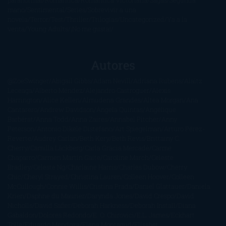
paranormal
Romántica
Romántica Victoriana
Sagas
Segunda
mano
Sentimental
Series
Sobrevivir a una
novela
Terror
Test
Thriller
Trilogías
Uncategorized
Ya a la
venta
Young Adults
¡No me gusta!
Autores
@ZoeSwinger
Abigail Gibbs
Adam Nevill
Adriana Rubens
Alaitz
Leceaga
Alberto Méndez
Alejandro Castroguer
Alexis
Harrington
Alice Kellen
Almudena Grandes
Altea Morgan
Ana
Cantarero
Andrew Davidson
Ángela Quintas
Angélique
Barbérat
Anna Todd
Anna Zaires
Annabel Pitcher
Anny
Peterson
Antonio Dikele Distefano
Art Spiegelman
Arturo Pérez-
Reverte
Audrey Carlan
Beth Kery
Beth Revis
Brittainy C.
Cherry
Camilla Läckberg
Carla Gràcia Mercadé
Carme
Chaparro
Carmen Martín Gaite
Caroline March
Celeste
Bradley
Celeste Ng
Charlaine Harris
Charles Dubow
Cherry
Chic
Cheryl Strayed
Christina Lauren
Colleen Hoover
Colleen
McCullough
Connie Willis
Cristina Prada
Daniel Glattauer
Daniela
Krien
Daphne du Maurier
Darynda Jones
David Crespo
David
Nicholls
David Safier
Deborah Harkness
Deborah Install
Diana
Gabaldon
Dolores Redondo
E. O. Chirovici
E.L. James
Eckhart
Tolle
Eduardo Mendoza
Elena Montagud
Elísabet