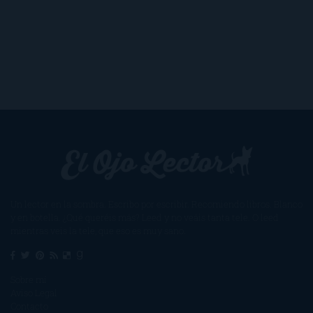
Un lector en la sombra. Escribo por escribir. Recomiendo libros. Blanco
y en botella. ¿Qué queréis más? Leed y no veáis tanta tele. O leed
mientras veis la tele, que eso es muy sano.
Sobre mí
Aviso Legal
Contacto