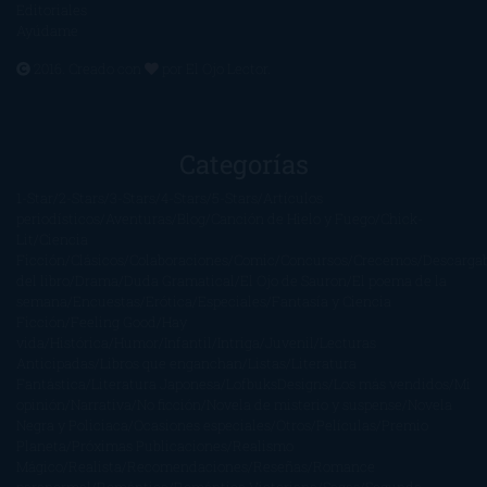
Editoriales
Ayúdame
2016. Creado con
por
El Ojo Lector
.
Categorías
1-Star
2-Stars
3-Stars
4-Stars
5-Stars
Artículos
periodísticos
Aventuras
Blog
Canción de Hielo y Fuego
Chick-
Lit
Ciencia
Ficción
Clásicos
Colaboraciones
Comic
Concursos
Crecemos
Descarga
del libro
Drama
Duda Gramatical
El Ojo de Sauron
El poema de la
semana
Encuestas
Erótica
Especiales
Fantasía y Ciencia
Ficción
Feeling Good
Hay
vida
Histórica
Humor
Infantil
Intriga
Juvenil
Lecturas
Anticipadas
Libros que enganchan
Listas
Literatura
Fantástica
Literatura Japonesa
LofbuksDesigns
Los más vendidos
Mi
opinión
Narrativa
No ficción
Novela de misterio y suspense
Novela
Negra y Policiaca
Ocasiones especiales
Otros
Películas
Premio
Planeta
Próximas Publicaciones
Realismo
Mágico
Realista
Recomendaciones
Reseñas
Romance