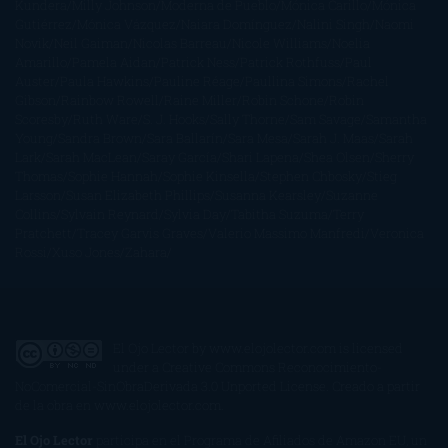
Kundera
Milly Johnson
Moderna de Pueblo
Mónica Carillo
Mónica
Gutiérrez
Mónica Vázquez
Naiara Domínguez
Nalini Singh
Naomi
Novik
Neil Gaiman
Nicolas Barreau
Nicole Williams
Noelia
Amarillo
Pamela Aidan
Patrick Ness
Patrick Rothfuss
Paul
Auster
Paula Hawkins
Pauline Réage
Paullina Simons
Rachel
Gibson
Rainbow Rowell
Raine Miller
Robin Schone
Robin
Scoresby
Ruth Ware
S. J. Hooks
Sally Thorne
Sam Savage
Samantha
Young
Sandra Brown
Sara Ballarín
Sara Mesa
Sarah J. Maas
Sarah
Lark
Sarah MacLean
Saray García
Shari Lapena
Shea Olsen
Sherry
Thomas
Sophie Hannah
Sophie Kinsella
Stephen Chbosky
Stieg
Larsson
Susan Elizabeth Phillips
Susanna Kearsley
Suzanne
Collins
Sylvain Reynard
Sylvia Day
Tabitha Suzuma
Terry
Pratchett
Tracey Garvis Graves
Valerio Massimo Manfredi
Veronica
Rossi
Xuso Jones
Zahara
El Ojo Lector
by
www.elojolector.com
is licensed
under a
Creative Commons Reconocimiento-
NoComercial-SinObraDerivada 3.0 Unported License
. Creado a partir
de la obra en
www.elojolector.com
.
El Ojo Lector
participa en el Programa de Afiliados de Amazon EU, un