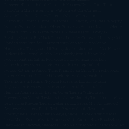
Benavent
Elisabeth Craft
Elisabeth Kostova
Emma Cline
Enric
Pardo
Erin Morgenstern
Erin Watt
Ernest Cline
Ernesto
Sábato
Estefanía Salyers
Federico Moccia
Fernando
Aramburu
Florencia Bonelli
George R. R. Martin
Gina Peral
Gregory
Maguire
Haruki Murakami
Helen Simonson
Henning Mankell
Henry
James
Hiromi Kawakami
Irene Hall
Isabel Keats
J. Lynn
J.K.
Rowling
Jacinto Rey
Jack Thorne
Jamie McGuire
Jeff Lindsay
Jeff
VanderMeer
Jennifer L. Armentrout
Jennifer Niven
Jenny
Han
Jessica Thompson
Jill Santopolo
Joe Abercrombie
Joe Hill
Joël
Dicker
John Connolly
John Katzenbach
John Tiffany
Jojo
Moyes
Jonathan Safran Foer
Jose Carlos Somoza
Jose Luis
Sampedro
José Saramago
Karen Marie Moning
Katharine
McGee
Katherine Pancol
Katie Khan
Katjia Millay
Ken Follet
Ken
Follett
Kent Haruf
Khaled Hosseini
Kiera Cass
Koushun
Takami
Kristin Hannah
Kyoichi Katayama
L.J. Smith
Laini
Taylor
Laura Kinsale
Laura Norton
Laura Nuño
Laurell K.
Hamilton
Lauren Groff
Lauren Oliver
Lauren Willig
Leisa
Rayven
Lena Valenti
Leylah Attar
Liane Moriarty
Lidia Herbada
Lisa
Jewell
Lisa Kleypas
Lucía Etxebarria
Luz Gabás
M. J. Arlidge
M.C.
Andrews
Macarena Berlín
Malin Persson Giolito
Marcello
Simoni
María Dueñas
Marian Keyes
Marie Rutkoski
Mario Vagas
Llosa
Marta Estrada
Marta Francés
Marta Quintín
Max Brooks
Megan
Hart
Megan Maxwell
Mercedes Pinto Maldonado
Mia Sheridan
Milan