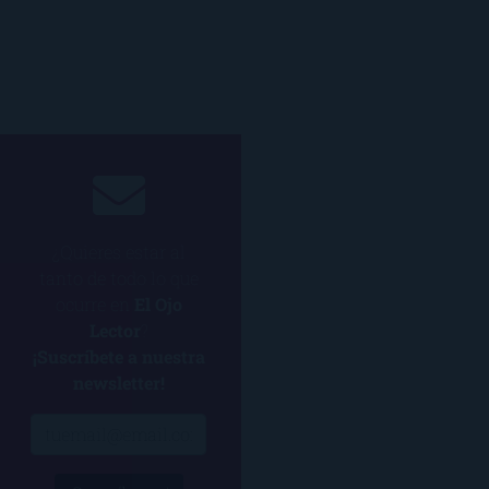
¿Quieres estar al
tanto de todo lo que
ocurre en
El Ojo
Lector
?
¡Suscríbete a nuestra
newsletter!