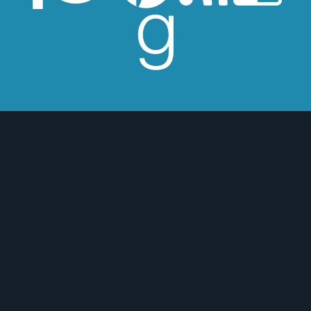
 de Los Beatles, me encantan los
macs, el Real Betis Balompié y las
sde 2008, leo y reseño en la sombra.
esperes críticas edulcoradas; no las
 o para mejor :)