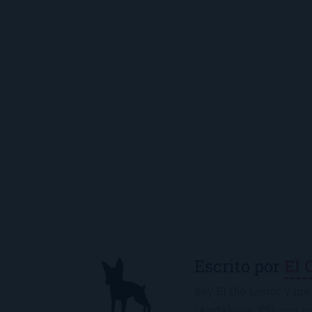
Escrito por
El 
Soy El Ojo Lector y me 
(Andalucía, ES), con 