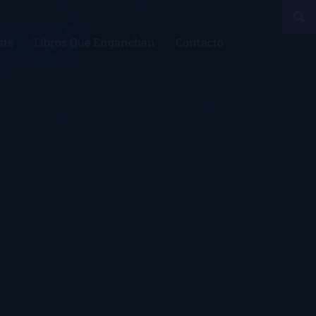
sts
Libros Que Enganchan
Contacto