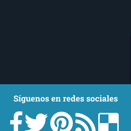
Síguenos en redes sociales
Ojo Lector
encanta leer. Vivo en Sevilla
mi novio y mi chihuahua-pantera