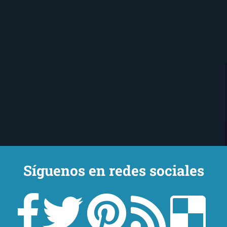
Síguenos en redes sociales
Ojo Lector
encanta leer. Vivo en Sevilla
mi novio y mi chihuahua-pantera