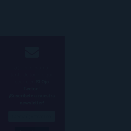
¿Quieres estar al
tanto de todo lo que
ocurre en
El Ojo
Lector
?
¡Suscríbete a nuestra
newsletter!