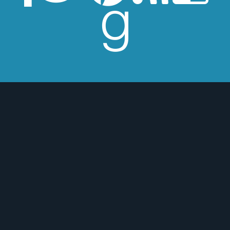
 de Los Beatles, me encantan los
macs, el Real Betis Balompié y las
sde 2008, leo y reseño en la sombra.
esperes críticas edulcoradas; no las
 o para mejor :)