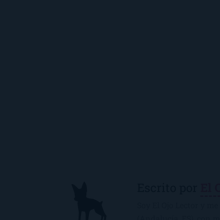
Escrito por
El 
Soy El Ojo Lector y me 
(Andalucía, ES), con 