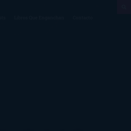
sts
Libros Que Enganchan
Contacto