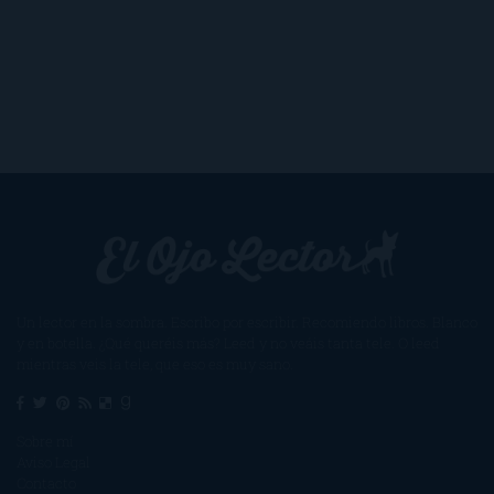
Un lector en la sombra. Escribo por escribir. Recomiendo libros. Blanco
y en botella. ¿Qué queréis más? Leed y no veáis tanta tele. O leed
mientras veis la tele, que eso es muy sano.
Sobre mí
Aviso Legal
Contacto