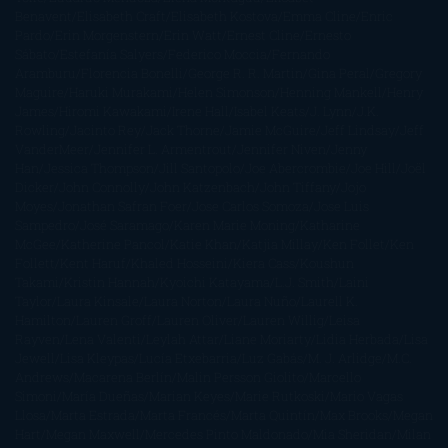
Benavent
Elisabeth Craft
Elisabeth Kostova
Emma Cline
Enric
Pardo
Erin Morgenstern
Erin Watt
Ernest Cline
Ernesto
Sábato
Estefanía Salyers
Federico Moccia
Fernando
Aramburu
Florencia Bonelli
George R. R. Martin
Gina Peral
Gregory
Maguire
Haruki Murakami
Helen Simonson
Henning Mankell
Henry
James
Hiromi Kawakami
Irene Hall
Isabel Keats
J. Lynn
J.K.
Rowling
Jacinto Rey
Jack Thorne
Jamie McGuire
Jeff Lindsay
Jeff
VanderMeer
Jennifer L. Armentrout
Jennifer Niven
Jenny
Han
Jessica Thompson
Jill Santopolo
Joe Abercrombie
Joe Hill
Joël
Dicker
John Connolly
John Katzenbach
John Tiffany
Jojo
Moyes
Jonathan Safran Foer
Jose Carlos Somoza
Jose Luis
Sampedro
José Saramago
Karen Marie Moning
Katharine
McGee
Katherine Pancol
Katie Khan
Katjia Millay
Ken Follet
Ken
Follett
Kent Haruf
Khaled Hosseini
Kiera Cass
Koushun
Takami
Kristin Hannah
Kyoichi Katayama
L.J. Smith
Laini
Taylor
Laura Kinsale
Laura Norton
Laura Nuño
Laurell K.
Hamilton
Lauren Groff
Lauren Oliver
Lauren Willig
Leisa
Rayven
Lena Valenti
Leylah Attar
Liane Moriarty
Lidia Herbada
Lisa
Jewell
Lisa Kleypas
Lucía Etxebarria
Luz Gabás
M. J. Arlidge
M.C.
Andrews
Macarena Berlín
Malin Persson Giolito
Marcello
Simoni
María Dueñas
Marian Keyes
Marie Rutkoski
Mario Vagas
Llosa
Marta Estrada
Marta Francés
Marta Quintín
Max Brooks
Megan
Hart
Megan Maxwell
Mercedes Pinto Maldonado
Mia Sheridan
Milan