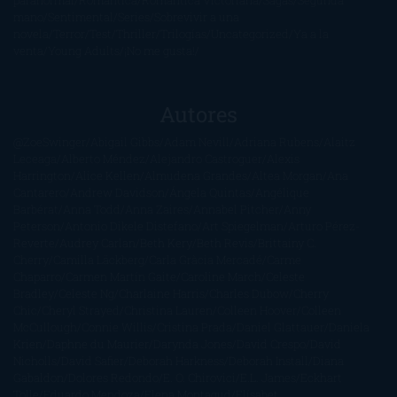
paranormal
Romántica
Romántica Victoriana
Sagas
Segunda
mano
Sentimental
Series
Sobrevivir a una
novela
Terror
Test
Thriller
Trilogías
Uncategorized
Ya a la
venta
Young Adults
¡No me gusta!
Autores
@ZoeSwinger
Abigail Gibbs
Adam Nevill
Adriana Rubens
Alaitz
Leceaga
Alberto Méndez
Alejandro Castroguer
Alexis
Harrington
Alice Kellen
Almudena Grandes
Altea Morgan
Ana
Cantarero
Andrew Davidson
Ángela Quintas
Angélique
Barbérat
Anna Todd
Anna Zaires
Annabel Pitcher
Anny
Peterson
Antonio Dikele Distefano
Art Spiegelman
Arturo Pérez-
Reverte
Audrey Carlan
Beth Kery
Beth Revis
Brittainy C.
Cherry
Camilla Läckberg
Carla Gràcia Mercadé
Carme
Chaparro
Carmen Martín Gaite
Caroline March
Celeste
Bradley
Celeste Ng
Charlaine Harris
Charles Dubow
Cherry
Chic
Cheryl Strayed
Christina Lauren
Colleen Hoover
Colleen
McCullough
Connie Willis
Cristina Prada
Daniel Glattauer
Daniela
Krien
Daphne du Maurier
Darynda Jones
David Crespo
David
Nicholls
David Safier
Deborah Harkness
Deborah Install
Diana
Gabaldon
Dolores Redondo
E. O. Chirovici
E.L. James
Eckhart
Tolle
Eduardo Mendoza
Elena Montagud
Elísabet