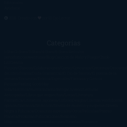
Editoriales
Ayúdame
2016. Creado con
por
El Ojo Lector
.
Categorías
1-Star
2-Stars
3-Stars
4-Stars
5-Stars
Artículos
periodísticos
Aventuras
Blog
Canción de Hielo y Fuego
Chick-
Lit
Ciencia
Ficción
Clásicos
Colaboraciones
Comic
Concursos
Crecemos
Descarga
del libro
Drama
Duda Gramatical
El Ojo de Sauron
El poema de la
semana
Encuestas
Erótica
Especiales
Fantasía y Ciencia
Ficción
Feeling Good
Hay
vida
Histórica
Humor
Infantil
Intriga
Juvenil
Lecturas
Anticipadas
Libros que enganchan
Listas
Literatura
Fantástica
Literatura Japonesa
LofbuksDesigns
Los más vendidos
Mi
opinión
Narrativa
No ficción
Novela de misterio y suspense
Novela
Negra y Policiaca
Ocasiones especiales
Otros
Películas
Premio
Planeta
Próximas Publicaciones
Realismo
Mágico
Realista
Recomendaciones
Reseñas
Romance