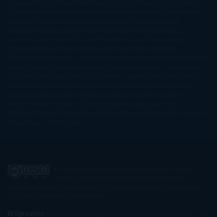
Kundera
Milly Johnson
Moderna de Pueblo
Mónica Carillo
Mónica
Gutiérrez
Mónica Vázquez
Naiara Domínguez
Nalini Singh
Naomi
Novik
Neil Gaiman
Nicolas Barreau
Nicole Williams
Noelia
Amarillo
Pamela Aidan
Patrick Ness
Patrick Rothfuss
Paul
Auster
Paula Hawkins
Pauline Réage
Paullina Simons
Rachel
Gibson
Rainbow Rowell
Raine Miller
Robin Schone
Robin
Scoresby
Ruth Ware
S. J. Hooks
Sally Thorne
Sam Savage
Samantha
Young
Sandra Brown
Sara Ballarín
Sara Mesa
Sarah J. Maas
Sarah
Lark
Sarah MacLean
Saray García
Shari Lapena
Shea Olsen
Sherry
Thomas
Sophie Hannah
Sophie Kinsella
Stephen Chbosky
Stieg
Larsson
Susan Elizabeth Phillips
Susanna Kearsley
Suzanne
Collins
Sylvain Reynard
Sylvia Day
Tabitha Suzuma
Terry
Pratchett
Tracey Garvis Graves
Valerio Massimo Manfredi
Veronica
Rossi
Xuso Jones
Zahara
El Ojo Lector
by
www.elojolector.com
is licensed
under a
Creative Commons Reconocimiento-
NoComercial-SinObraDerivada 3.0 Unported License
. Creado a partir
de la obra en
www.elojolector.com
.
El Ojo Lector
participa en el Programa de Afiliados de Amazon EU, un