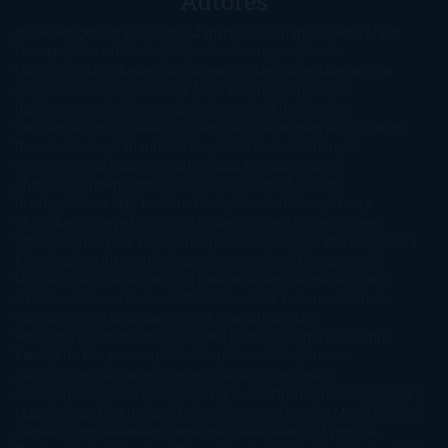
Autores
@ZoeSwinger
Abigail Gibbs
Adam Nevill
Adriana Rubens
Alaitz
Leceaga
Alberto Méndez
Alejandro Castroguer
Alexis
Harrington
Alice Kellen
Almudena Grandes
Altea Morgan
Ana
Cantarero
Andrew Davidson
Ángela Quintas
Angélique
Barbérat
Anna Todd
Anna Zaires
Annabel Pitcher
Anny
Peterson
Antonio Dikele Distefano
Art Spiegelman
Arturo Pérez-
Reverte
Audrey Carlan
Beth Kery
Beth Revis
Brittainy C.
Cherry
Camilla Läckberg
Carla Gràcia Mercadé
Carme
Chaparro
Carmen Martín Gaite
Caroline March
Celeste
Bradley
Celeste Ng
Charlaine Harris
Charles Dubow
Cherry
Chic
Cheryl Strayed
Christina Lauren
Colleen Hoover
Colleen
McCullough
Connie Willis
Cristina Prada
Daniel Glattauer
Daniela
Krien
Daphne du Maurier
Darynda Jones
David Crespo
David
Nicholls
David Safier
Deborah Harkness
Deborah Install
Diana
Gabaldon
Dolores Redondo
E. O. Chirovici
E.L. James
Eckhart
Tolle
Eduardo Mendoza
Elena Montagud
Elísabet
Benavent
Elisabeth Craft
Elisabeth Kostova
Emma Cline
Enric
Pardo
Erin Morgenstern
Erin Watt
Ernest Cline
Ernesto
Sábato
Estefanía Salyers
Federico Moccia
Fernando
Aramburu
Florencia Bonelli
George R. R. Martin
Gina Peral
Gregory
Maguire
Haruki Murakami
Helen Simonson
Henning Mankell
Henry
James
Hiromi Kawakami
Irene Hall
Isabel Keats
J. Lynn
J.K.