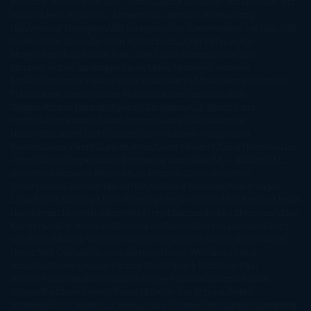
Rowling
Jacinto Rey
Jack Thorne
Jamie McGuire
Jeff Lindsay
Jeff
VanderMeer
Jennifer L. Armentrout
Jennifer Niven
Jenny
Han
Jessica Thompson
Jill Santopolo
Joe Abercrombie
Joe Hill
Joël
Dicker
John Connolly
John Katzenbach
John Tiffany
Jojo
Moyes
Jonathan Safran Foer
Jose Carlos Somoza
Jose Luis
Sampedro
José Saramago
Karen Marie Moning
Katharine
McGee
Katherine Pancol
Katie Khan
Katjia Millay
Ken Follet
Ken
Follett
Kent Haruf
Khaled Hosseini
Kiera Cass
Koushun
Takami
Kristin Hannah
Kyoichi Katayama
L.J. Smith
Laini
Taylor
Laura Kinsale
Laura Norton
Laura Nuño
Laurell K.
Hamilton
Lauren Groff
Lauren Oliver
Lauren Willig
Leisa
Rayven
Lena Valenti
Leylah Attar
Liane Moriarty
Lidia Herbada
Lisa
Jewell
Lisa Kleypas
Lucía Etxebarria
Luz Gabás
M. J. Arlidge
M.C.
Andrews
Macarena Berlín
Malin Persson Giolito
Marcello
Simoni
María Dueñas
Marian Keyes
Marie Rutkoski
Mario Vagas
Llosa
Marta Estrada
Marta Francés
Marta Quintín
Max Brooks
Megan
Hart
Megan Maxwell
Mercedes Pinto Maldonado
Mia Sheridan
Milan
Kundera
Milly Johnson
Moderna de Pueblo
Mónica Carillo
Mónica
Gutiérrez
Mónica Vázquez
Naiara Domínguez
Nalini Singh
Naomi
Novik
Neil Gaiman
Nicolas Barreau
Nicole Williams
Noelia
Amarillo
Pamela Aidan
Patrick Ness
Patrick Rothfuss
Paul
Auster
Paula Hawkins
Pauline Réage
Paullina Simons
Rachel
Gibson
Rainbow Rowell
Raine Miller
Robin Schone
Robin
Scoresby
Ruth Ware
S. J. Hooks
Sally Thorne
Sam Savage
Samantha