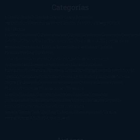
Categorías
1-Star
2-Stars
3-Stars
4-Stars
5-Stars
Artículos
periodísticos
Aventuras
Blog
Canción de Hielo y Fuego
Chick-
Lit
Ciencia
Ficción
Clásicos
Colaboraciones
Comic
Concursos
Crecemos
Descarga
del libro
Drama
Duda Gramatical
El Ojo de Sauron
El poema de la
semana
Encuestas
Erótica
Especiales
Fantasía y Ciencia
Ficción
Feeling Good
Hay
vida
Histórica
Humor
Infantil
Intriga
Juvenil
Lecturas
Anticipadas
Libros que enganchan
Listas
Literatura
Fantástica
Literatura Japonesa
LofbuksDesigns
Los más vendidos
Mi
opinión
Narrativa
No ficción
Novela de misterio y suspense
Novela
Negra y Policiaca
Ocasiones especiales
Otros
Películas
Premio
Planeta
Próximas Publicaciones
Realismo
Mágico
Realista
Recomendaciones
Reseñas
Romance
paranormal
Romántica
Romántica Victoriana
Sagas
Segunda
mano
Sentimental
Series
Sobrevivir a una
novela
Terror
Test
Thriller
Trilogías
Uncategorized
Ya a la
venta
Young Adults
¡No me gusta!