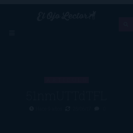
ARTÍCULO
51nmUTTdTFL
Hace 9 años
25/06/17
0