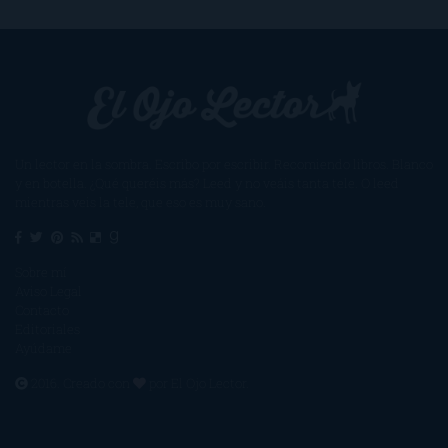
Un lector en la sombra. Escribo por escribir. Recomiendo libros. Blanco
y en botella. ¿Qué queréis más? Leed y no veáis tanta tele. O leed
mientras veis la tele, que eso es muy sano.
Sobre mí
Aviso Legal
Contacto
Editoriales
Ayúdame
2016. Creado con
por
El Ojo Lector
.