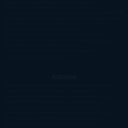
vida
Histórica
Humor
Infantil
Intriga
Juvenil
Lecturas
Anticipadas
Libros que enganchan
Listas
Literatura
Fantástica
Literatura Japonesa
LofbuksDesigns
Los más vendidos
Mi
opinión
Narrativa
No ficción
Novela de misterio y suspense
Novela
Negra y Policiaca
Ocasiones especiales
Otros
Películas
Premio
Planeta
Próximas Publicaciones
Realismo
Mágico
Realista
Recomendaciones
Reseñas
Romance
paranormal
Romántica
Romántica Victoriana
Sagas
Segunda
mano
Sentimental
Series
Sobrevivir a una
novela
Terror
Test
Thriller
Trilogías
Uncategorized
Ya a la
venta
Young Adults
¡No me gusta!
Autores
@ZoeSwinger
Abigail Gibbs
Adam Nevill
Adriana Rubens
Alaitz
Leceaga
Alberto Méndez
Alejandro Castroguer
Alexis
Harrington
Alice Kellen
Almudena Grandes
Altea Morgan
Ana
Cantarero
Andrew Davidson
Ángela Quintas
Angélique
Barbérat
Anna Todd
Anna Zaires
Annabel Pitcher
Anny
Peterson
Antonio Dikele Distefano
Art Spiegelman
Arturo Pérez-
Reverte
Audrey Carlan
Beth Kery
Beth Revis
Brittainy C.
Cherry
Camilla Läckberg
Carla Gràcia Mercadé
Carme