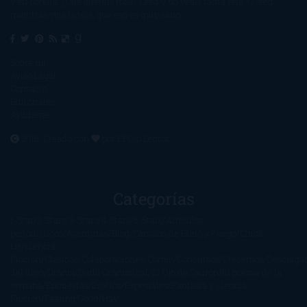
y en botella. ¿Qué queréis más? Leed y no veáis tanta tele. O leed
mientras veis la tele, que eso es muy sano.
Sobre mí
Aviso Legal
Contacto
Editoriales
Ayúdame
2016. Creado con
por
El Ojo Lector
.
Categorías
1-Star
2-Stars
3-Stars
4-Stars
5-Stars
Artículos
periodísticos
Aventuras
Blog
Canción de Hielo y Fuego
Chick-
Lit
Ciencia
Ficción
Clásicos
Colaboraciones
Comic
Concursos
Crecemos
Descarga
del libro
Drama
Duda Gramatical
El Ojo de Sauron
El poema de la
semana
Encuestas
Erótica
Especiales
Fantasía y Ciencia
Ficción
Feeling Good
Hay