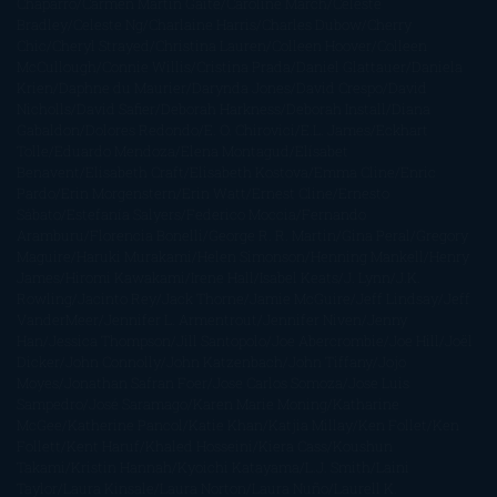
Chaparro
Carmen Martín Gaite
Caroline March
Celeste
Bradley
Celeste Ng
Charlaine Harris
Charles Dubow
Cherry
Chic
Cheryl Strayed
Christina Lauren
Colleen Hoover
Colleen
McCullough
Connie Willis
Cristina Prada
Daniel Glattauer
Daniela
Krien
Daphne du Maurier
Darynda Jones
David Crespo
David
Nicholls
David Safier
Deborah Harkness
Deborah Install
Diana
Gabaldon
Dolores Redondo
E. O. Chirovici
E.L. James
Eckhart
Tolle
Eduardo Mendoza
Elena Montagud
Elísabet
Benavent
Elisabeth Craft
Elisabeth Kostova
Emma Cline
Enric
Pardo
Erin Morgenstern
Erin Watt
Ernest Cline
Ernesto
Sábato
Estefanía Salyers
Federico Moccia
Fernando
Aramburu
Florencia Bonelli
George R. R. Martin
Gina Peral
Gregory
Maguire
Haruki Murakami
Helen Simonson
Henning Mankell
Henry
James
Hiromi Kawakami
Irene Hall
Isabel Keats
J. Lynn
J.K.
Rowling
Jacinto Rey
Jack Thorne
Jamie McGuire
Jeff Lindsay
Jeff
VanderMeer
Jennifer L. Armentrout
Jennifer Niven
Jenny
Han
Jessica Thompson
Jill Santopolo
Joe Abercrombie
Joe Hill
Joël
Dicker
John Connolly
John Katzenbach
John Tiffany
Jojo
Moyes
Jonathan Safran Foer
Jose Carlos Somoza
Jose Luis
Sampedro
José Saramago
Karen Marie Moning
Katharine
McGee
Katherine Pancol
Katie Khan
Katjia Millay
Ken Follet
Ken
Follett
Kent Haruf
Khaled Hosseini
Kiera Cass
Koushun
Takami
Kristin Hannah
Kyoichi Katayama
L.J. Smith
Laini
Taylor
Laura Kinsale
Laura Norton
Laura Nuño
Laurell K.