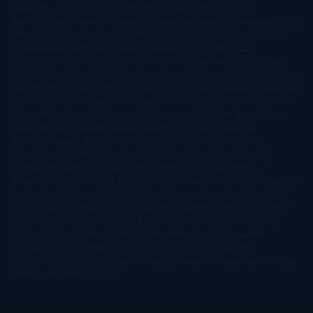
Hamilton
Lauren Groff
Lauren Oliver
Lauren Willig
Leisa
Rayven
Lena Valenti
Leylah Attar
Liane Moriarty
Lidia Herbada
Lisa
Jewell
Lisa Kleypas
Lucía Etxebarria
Luz Gabás
M. J. Arlidge
M.C.
Andrews
Macarena Berlín
Malin Persson Giolito
Marcello
Simoni
María Dueñas
Marian Keyes
Marie Rutkoski
Mario Vagas
Llosa
Marta Estrada
Marta Francés
Marta Quintín
Max Brooks
Megan
Hart
Megan Maxwell
Mercedes Pinto Maldonado
Mia Sheridan
Milan
Kundera
Milly Johnson
Moderna de Pueblo
Mónica Carillo
Mónica
Gutiérrez
Mónica Vázquez
Naiara Domínguez
Nalini Singh
Naomi
Novik
Neil Gaiman
Nicolas Barreau
Nicole Williams
Noelia
Amarillo
Pamela Aidan
Patrick Ness
Patrick Rothfuss
Paul
Auster
Paula Hawkins
Pauline Réage
Paullina Simons
Rachel
Gibson
Rainbow Rowell
Raine Miller
Robin Schone
Robin
Scoresby
Ruth Ware
S. J. Hooks
Sally Thorne
Sam Savage
Samantha
Young
Sandra Brown
Sara Ballarín
Sara Mesa
Sarah J. Maas
Sarah
Lark
Sarah MacLean
Saray García
Shari Lapena
Shea Olsen
Sherry
Thomas
Sophie Hannah
Sophie Kinsella
Stephen Chbosky
Stieg
Larsson
Susan Elizabeth Phillips
Susanna Kearsley
Suzanne
Collins
Sylvain Reynard
Sylvia Day
Tabitha Suzuma
Terry
Pratchett
Tracey Garvis Graves
Valerio Massimo Manfredi
Veronica
Rossi
Xuso Jones
Zahara