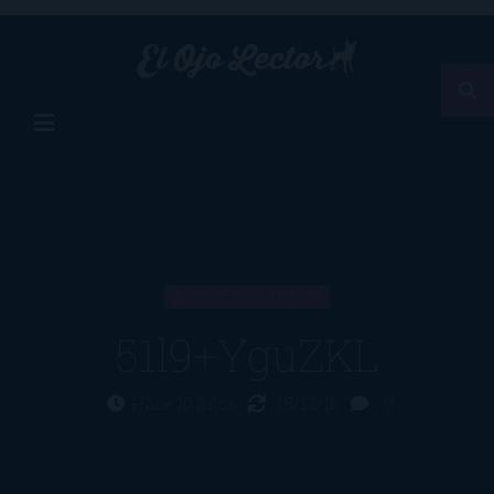
ARTÍCULO
51l9+YguZKL
Hace 10 años
18/12/16
0