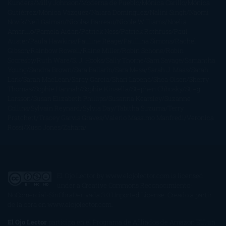
Kundera
Milly Johnson
Moderna de Pueblo
Mónica Carillo
Mónica
Gutiérrez
Mónica Vázquez
Naiara Domínguez
Nalini Singh
Naomi
Novik
Neil Gaiman
Nicolas Barreau
Nicole Williams
Noelia
Amarillo
Pamela Aidan
Patrick Ness
Patrick Rothfuss
Paul
Auster
Paula Hawkins
Pauline Réage
Paullina Simons
Rachel
Gibson
Rainbow Rowell
Raine Miller
Robin Schone
Robin
Scoresby
Ruth Ware
S. J. Hooks
Sally Thorne
Sam Savage
Samantha
Young
Sandra Brown
Sara Ballarín
Sara Mesa
Sarah J. Maas
Sarah
Lark
Sarah MacLean
Saray García
Shari Lapena
Shea Olsen
Sherry
Thomas
Sophie Hannah
Sophie Kinsella
Stephen Chbosky
Stieg
Larsson
Susan Elizabeth Phillips
Susanna Kearsley
Suzanne
Collins
Sylvain Reynard
Sylvia Day
Tabitha Suzuma
Terry
Pratchett
Tracey Garvis Graves
Valerio Massimo Manfredi
Veronica
Rossi
Xuso Jones
Zahara
El Ojo Lector
by
www.elojolector.com
is licensed
under a
Creative Commons Reconocimiento-
NoComercial-SinObraDerivada 3.0 Unported License
. Creado a partir
de la obra en
www.elojolector.com
.
El Ojo Lector
participa en el Programa de Afiliados de Amazon EU, un