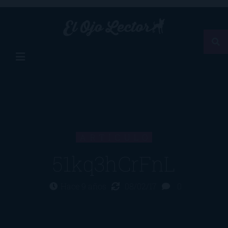
ARTÍCULO
51kq3hCrFnL
Hace 9 años
08/02/17
0