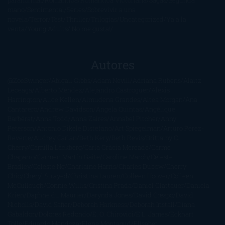
paranormal
Romántica
Romántica Victoriana
Sagas
Segunda
mano
Sentimental
Series
Sobrevivir a una
novela
Terror
Test
Thriller
Trilogías
Uncategorized
Ya a la
venta
Young Adults
¡No me gusta!
Autores
@ZoeSwinger
Abigail Gibbs
Adam Nevill
Adriana Rubens
Alaitz
Leceaga
Alberto Méndez
Alejandro Castroguer
Alexis
Harrington
Alice Kellen
Almudena Grandes
Altea Morgan
Ana
Cantarero
Andrew Davidson
Ángela Quintas
Angélique
Barbérat
Anna Todd
Anna Zaires
Annabel Pitcher
Anny
Peterson
Antonio Dikele Distefano
Art Spiegelman
Arturo Pérez-
Reverte
Audrey Carlan
Beth Kery
Beth Revis
Brittainy C.
Cherry
Camilla Läckberg
Carla Gràcia Mercadé
Carme
Chaparro
Carmen Martín Gaite
Caroline March
Celeste
Bradley
Celeste Ng
Charlaine Harris
Charles Dubow
Cherry
Chic
Cheryl Strayed
Christina Lauren
Colleen Hoover
Colleen
McCullough
Connie Willis
Cristina Prada
Daniel Glattauer
Daniela
Krien
Daphne du Maurier
Darynda Jones
David Crespo
David
Nicholls
David Safier
Deborah Harkness
Deborah Install
Diana
Gabaldon
Dolores Redondo
E. O. Chirovici
E.L. James
Eckhart
Tolle
Eduardo Mendoza
Elena Montagud
Elísabet