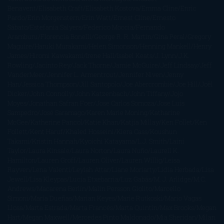
Benavent
Elisabeth Craft
Elisabeth Kostova
Emma Cline
Enric
Pardo
Erin Morgenstern
Erin Watt
Ernest Cline
Ernesto
Sábato
Estefanía Salyers
Federico Moccia
Fernando
Aramburu
Florencia Bonelli
George R. R. Martin
Gina Peral
Gregory
Maguire
Haruki Murakami
Helen Simonson
Henning Mankell
Henry
James
Hiromi Kawakami
Irene Hall
Isabel Keats
J. Lynn
J.K.
Rowling
Jacinto Rey
Jack Thorne
Jamie McGuire
Jeff Lindsay
Jeff
VanderMeer
Jennifer L. Armentrout
Jennifer Niven
Jenny
Han
Jessica Thompson
Jill Santopolo
Joe Abercrombie
Joe Hill
Joël
Dicker
John Connolly
John Katzenbach
John Tiffany
Jojo
Moyes
Jonathan Safran Foer
Jose Carlos Somoza
Jose Luis
Sampedro
José Saramago
Karen Marie Moning
Katharine
McGee
Katherine Pancol
Katie Khan
Katjia Millay
Ken Follet
Ken
Follett
Kent Haruf
Khaled Hosseini
Kiera Cass
Koushun
Takami
Kristin Hannah
Kyoichi Katayama
L.J. Smith
Laini
Taylor
Laura Kinsale
Laura Norton
Laura Nuño
Laurell K.
Hamilton
Lauren Groff
Lauren Oliver
Lauren Willig
Leisa
Rayven
Lena Valenti
Leylah Attar
Liane Moriarty
Lidia Herbada
Lisa
Jewell
Lisa Kleypas
Lucía Etxebarria
Luz Gabás
M. J. Arlidge
M.C.
Andrews
Macarena Berlín
Malin Persson Giolito
Marcello
Simoni
María Dueñas
Marian Keyes
Marie Rutkoski
Mario Vagas
Llosa
Marta Estrada
Marta Francés
Marta Quintín
Max Brooks
Megan
Hart
Megan Maxwell
Mercedes Pinto Maldonado
Mia Sheridan
Milan