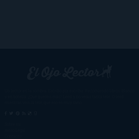
Un lector en la sombra. Escribo por escribir. Recomiendo libros. Blanco
y en botella. ¿Qué queréis más? Leed y no veáis tanta tele. O leed
mientras veis la tele, que eso es muy sano.
Sobre mí
Aviso Legal
Contacto