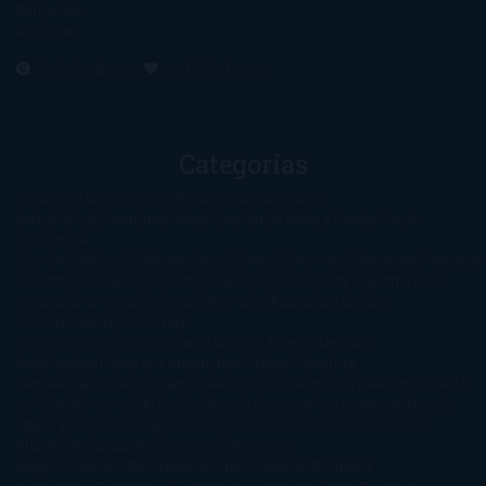
Editoriales
Ayúdame
2016. Creado con
por
El Ojo Lector
.
Categorías
1-Star
2-Stars
3-Stars
4-Stars
5-Stars
Artículos
periodísticos
Aventuras
Blog
Canción de Hielo y Fuego
Chick-
Lit
Ciencia
Ficción
Clásicos
Colaboraciones
Comic
Concursos
Crecemos
Descarga
del libro
Drama
Duda Gramatical
El Ojo de Sauron
El poema de la
semana
Encuestas
Erótica
Especiales
Fantasía y Ciencia
Ficción
Feeling Good
Hay
vida
Histórica
Humor
Infantil
Intriga
Juvenil
Lecturas
Anticipadas
Libros que enganchan
Listas
Literatura
Fantástica
Literatura Japonesa
LofbuksDesigns
Los más vendidos
Mi
opinión
Narrativa
No ficción
Novela de misterio y suspense
Novela
Negra y Policiaca
Ocasiones especiales
Otros
Películas
Premio
Planeta
Próximas Publicaciones
Realismo
Mágico
Realista
Recomendaciones
Reseñas
Romance