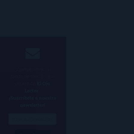
¿Quieres estar al
tanto de todo lo que
ocurre en
El Ojo
Lector
?
¡Suscríbete a nuestra
newsletter!