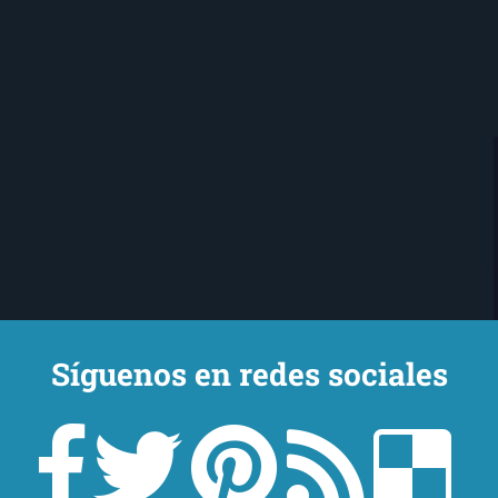
Síguenos en redes sociales
Ojo Lector
encanta leer. Vivo en Sevilla
mi novio y mi chihuahua-pantera