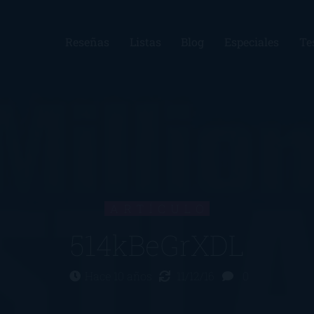
Reseñas
Listas
Blog
Especiales
Te
ARTÍCULO
514kBeGrXDL
Hace 10 años
11/12/16
0