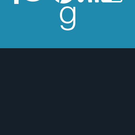
 de Los Beatles, me encantan los
macs, el Real Betis Balompié y las
sde 2008, leo y reseño en la sombra.
esperes críticas edulcoradas; no las
 o para mejor :)