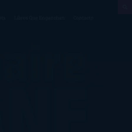
sts
Libros Que Enganchan
Contacto