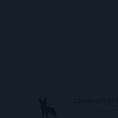
Escrito por
El 
Soy El Ojo Lector y me 
(Andalucía, ES), con 