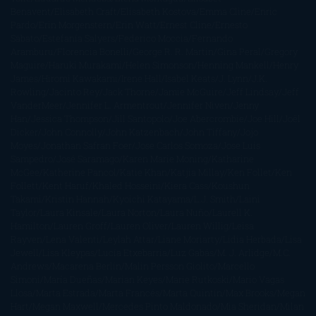
Benavent
Elisabeth Craft
Elisabeth Kostova
Emma Cline
Enric
Pardo
Erin Morgenstern
Erin Watt
Ernest Cline
Ernesto
Sábato
Estefanía Salyers
Federico Moccia
Fernando
Aramburu
Florencia Bonelli
George R. R. Martin
Gina Peral
Gregory
Maguire
Haruki Murakami
Helen Simonson
Henning Mankell
Henry
James
Hiromi Kawakami
Irene Hall
Isabel Keats
J. Lynn
J.K.
Rowling
Jacinto Rey
Jack Thorne
Jamie McGuire
Jeff Lindsay
Jeff
VanderMeer
Jennifer L. Armentrout
Jennifer Niven
Jenny
Han
Jessica Thompson
Jill Santopolo
Joe Abercrombie
Joe Hill
Joël
Dicker
John Connolly
John Katzenbach
John Tiffany
Jojo
Moyes
Jonathan Safran Foer
Jose Carlos Somoza
Jose Luis
Sampedro
José Saramago
Karen Marie Moning
Katharine
McGee
Katherine Pancol
Katie Khan
Katjia Millay
Ken Follet
Ken
Follett
Kent Haruf
Khaled Hosseini
Kiera Cass
Koushun
Takami
Kristin Hannah
Kyoichi Katayama
L.J. Smith
Laini
Taylor
Laura Kinsale
Laura Norton
Laura Nuño
Laurell K.
Hamilton
Lauren Groff
Lauren Oliver
Lauren Willig
Leisa
Rayven
Lena Valenti
Leylah Attar
Liane Moriarty
Lidia Herbada
Lisa
Jewell
Lisa Kleypas
Lucía Etxebarria
Luz Gabás
M. J. Arlidge
M.C.
Andrews
Macarena Berlín
Malin Persson Giolito
Marcello
Simoni
María Dueñas
Marian Keyes
Marie Rutkoski
Mario Vagas
Llosa
Marta Estrada
Marta Francés
Marta Quintín
Max Brooks
Megan
Hart
Megan Maxwell
Mercedes Pinto Maldonado
Mia Sheridan
Milan