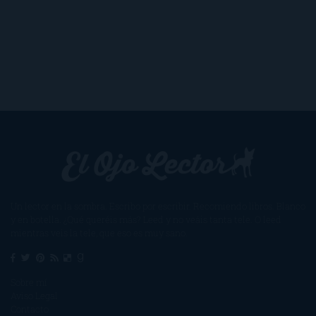
Un lector en la sombra. Escribo por escribir. Recomiendo libros. Blanco
y en botella. ¿Qué queréis más? Leed y no veáis tanta tele. O leed
mientras veis la tele, que eso es muy sano.
Sobre mí
Aviso Legal
Contacto