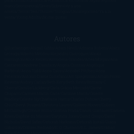
paranormal
Romántica
Romántica Victoriana
Sagas
Segunda
mano
Sentimental
Series
Sobrevivir a una
novela
Terror
Test
Thriller
Trilogías
Uncategorized
Ya a la
venta
Young Adults
¡No me gusta!
Autores
@ZoeSwinger
Abigail Gibbs
Adam Nevill
Adriana Rubens
Alaitz
Leceaga
Alberto Méndez
Alejandro Castroguer
Alexis
Harrington
Alice Kellen
Almudena Grandes
Altea Morgan
Ana
Cantarero
Andrew Davidson
Ángela Quintas
Angélique
Barbérat
Anna Todd
Anna Zaires
Annabel Pitcher
Anny
Peterson
Antonio Dikele Distefano
Art Spiegelman
Arturo Pérez-
Reverte
Audrey Carlan
Beth Kery
Beth Revis
Brittainy C.
Cherry
Camilla Läckberg
Carla Gràcia Mercadé
Carme
Chaparro
Carmen Martín Gaite
Caroline March
Celeste
Bradley
Celeste Ng
Charlaine Harris
Charles Dubow
Cherry
Chic
Cheryl Strayed
Christina Lauren
Colleen Hoover
Colleen
McCullough
Connie Willis
Cristina Prada
Daniel Glattauer
Daniela
Krien
Daphne du Maurier
Darynda Jones
David Crespo
David
Nicholls
David Safier
Deborah Harkness
Deborah Install
Diana
Gabaldon
Dolores Redondo
E. O. Chirovici
E.L. James
Eckhart
Tolle
Eduardo Mendoza
Elena Montagud
Elísabet