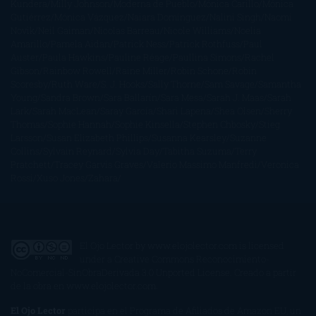
Kundera
Milly Johnson
Moderna de Pueblo
Mónica Carillo
Mónica
Gutiérrez
Mónica Vázquez
Naiara Domínguez
Nalini Singh
Naomi
Novik
Neil Gaiman
Nicolas Barreau
Nicole Williams
Noelia
Amarillo
Pamela Aidan
Patrick Ness
Patrick Rothfuss
Paul
Auster
Paula Hawkins
Pauline Réage
Paullina Simons
Rachel
Gibson
Rainbow Rowell
Raine Miller
Robin Schone
Robin
Scoresby
Ruth Ware
S. J. Hooks
Sally Thorne
Sam Savage
Samantha
Young
Sandra Brown
Sara Ballarín
Sara Mesa
Sarah J. Maas
Sarah
Lark
Sarah MacLean
Saray García
Shari Lapena
Shea Olsen
Sherry
Thomas
Sophie Hannah
Sophie Kinsella
Stephen Chbosky
Stieg
Larsson
Susan Elizabeth Phillips
Susanna Kearsley
Suzanne
Collins
Sylvain Reynard
Sylvia Day
Tabitha Suzuma
Terry
Pratchett
Tracey Garvis Graves
Valerio Massimo Manfredi
Veronica
Rossi
Xuso Jones
Zahara
El Ojo Lector
by
www.elojolector.com
is licensed
under a
Creative Commons Reconocimiento-
NoComercial-SinObraDerivada 3.0 Unported License
. Creado a partir
de la obra en
www.elojolector.com
.
El Ojo Lector
participa en el Programa de Afiliados de Amazon EU, un