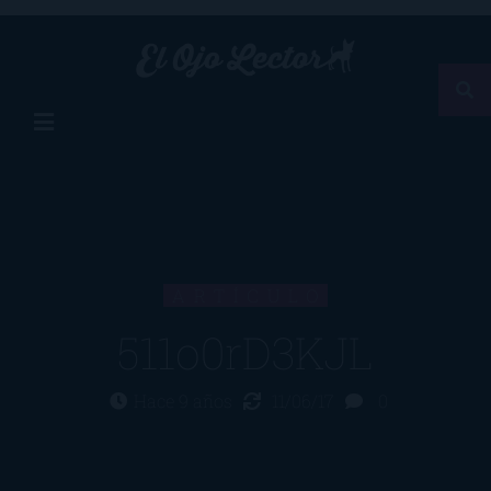
ARTÍCULO
511o0rD3KJL
Hace 9 años
11/06/17
0