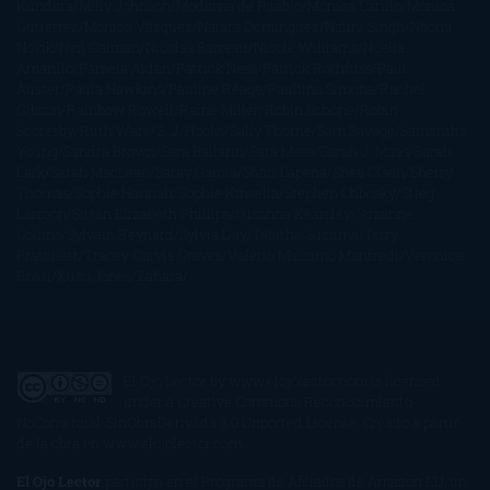
Kundera
Milly Johnson
Moderna de Pueblo
Mónica Carillo
Mónica
Gutiérrez
Mónica Vázquez
Naiara Domínguez
Nalini Singh
Naomi
Novik
Neil Gaiman
Nicolas Barreau
Nicole Williams
Noelia
Amarillo
Pamela Aidan
Patrick Ness
Patrick Rothfuss
Paul
Auster
Paula Hawkins
Pauline Réage
Paullina Simons
Rachel
Gibson
Rainbow Rowell
Raine Miller
Robin Schone
Robin
Scoresby
Ruth Ware
S. J. Hooks
Sally Thorne
Sam Savage
Samantha
Young
Sandra Brown
Sara Ballarín
Sara Mesa
Sarah J. Maas
Sarah
Lark
Sarah MacLean
Saray García
Shari Lapena
Shea Olsen
Sherry
Thomas
Sophie Hannah
Sophie Kinsella
Stephen Chbosky
Stieg
Larsson
Susan Elizabeth Phillips
Susanna Kearsley
Suzanne
Collins
Sylvain Reynard
Sylvia Day
Tabitha Suzuma
Terry
Pratchett
Tracey Garvis Graves
Valerio Massimo Manfredi
Veronica
Rossi
Xuso Jones
Zahara
El Ojo Lector
by
www.elojolector.com
is licensed
under a
Creative Commons Reconocimiento-
NoComercial-SinObraDerivada 3.0 Unported License
. Creado a partir
de la obra en
www.elojolector.com
.
El Ojo Lector
participa en el Programa de Afiliados de Amazon EU, un