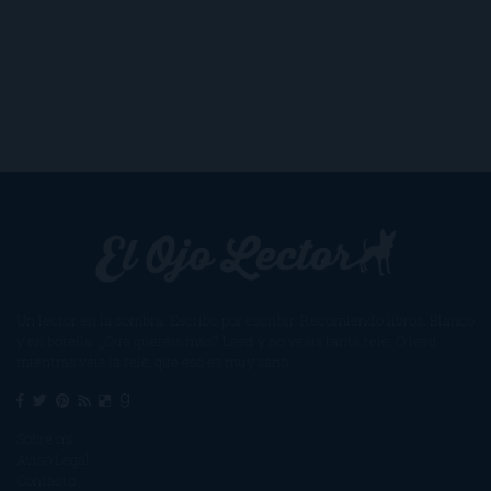
Un lector en la sombra. Escribo por escribir. Recomiendo libros. Blanco
y en botella. ¿Qué queréis más? Leed y no veáis tanta tele. O leed
mientras veis la tele, que eso es muy sano.
Sobre mí
Aviso Legal
Contacto