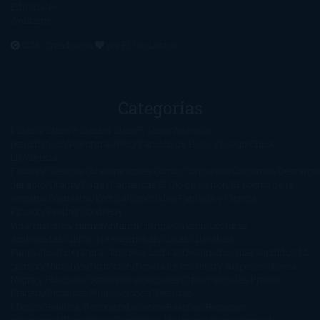
Editoriales
Ayúdame
2016. Creado con
por
El Ojo Lector
.
Categorías
1-Star
2-Stars
3-Stars
4-Stars
5-Stars
Artículos
periodísticos
Aventuras
Blog
Canción de Hielo y Fuego
Chick-
Lit
Ciencia
Ficción
Clásicos
Colaboraciones
Comic
Concursos
Crecemos
Descarga
del libro
Drama
Duda Gramatical
El Ojo de Sauron
El poema de la
semana
Encuestas
Erótica
Especiales
Fantasía y Ciencia
Ficción
Feeling Good
Hay
vida
Histórica
Humor
Infantil
Intriga
Juvenil
Lecturas
Anticipadas
Libros que enganchan
Listas
Literatura
Fantástica
Literatura Japonesa
LofbuksDesigns
Los más vendidos
Mi
opinión
Narrativa
No ficción
Novela de misterio y suspense
Novela
Negra y Policiaca
Ocasiones especiales
Otros
Películas
Premio
Planeta
Próximas Publicaciones
Realismo
Mágico
Realista
Recomendaciones
Reseñas
Romance