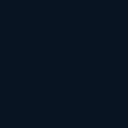
Benavent
Elisabeth Craft
Elisabeth Kostova
Emma Cline
Enric
Pardo
Erin Morgenstern
Erin Watt
Ernest Cline
Ernesto
Sábato
Estefanía Salyers
Federico Moccia
Fernando
Aramburu
Florencia Bonelli
George R. R. Martin
Gina Peral
Gregory
Maguire
Haruki Murakami
Helen Simonson
Henning Mankell
Henry
James
Hiromi Kawakami
Irene Hall
Isabel Keats
J. Lynn
J.K.
Rowling
Jacinto Rey
Jack Thorne
Jamie McGuire
Jeff Lindsay
Jeff
VanderMeer
Jennifer L. Armentrout
Jennifer Niven
Jenny
Han
Jessica Thompson
Jill Santopolo
Joe Abercrombie
Joe Hill
Joël
Dicker
John Connolly
John Katzenbach
John Tiffany
Jojo
Moyes
Jonathan Safran Foer
Jose Carlos Somoza
Jose Luis
Sampedro
José Saramago
Karen Marie Moning
Katharine
McGee
Katherine Pancol
Katie Khan
Katjia Millay
Ken Follet
Ken
Follett
Kent Haruf
Khaled Hosseini
Kiera Cass
Koushun
Takami
Kristin Hannah
Kyoichi Katayama
L.J. Smith
Laini
Taylor
Laura Kinsale
Laura Norton
Laura Nuño
Laurell K.
Hamilton
Lauren Groff
Lauren Oliver
Lauren Willig
Leisa
Rayven
Lena Valenti
Leylah Attar
Liane Moriarty
Lidia Herbada
Lisa
Jewell
Lisa Kleypas
Lucía Etxebarria
Luz Gabás
M. J. Arlidge
M.C.
Andrews
Macarena Berlín
Malin Persson Giolito
Marcello
Simoni
María Dueñas
Marian Keyes
Marie Rutkoski
Mario Vagas
Llosa
Marta Estrada
Marta Francés
Marta Quintín
Max Brooks
Megan
Hart
Megan Maxwell
Mercedes Pinto Maldonado
Mia Sheridan
Milan