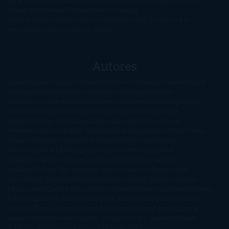
paranormal
Romántica
Romántica Victoriana
Sagas
Segunda
mano
Sentimental
Series
Sobrevivir a una
novela
Terror
Test
Thriller
Trilogías
Uncategorized
Ya a la
venta
Young Adults
¡No me gusta!
Autores
@ZoeSwinger
Abigail Gibbs
Adam Nevill
Adriana Rubens
Alaitz
Leceaga
Alberto Méndez
Alejandro Castroguer
Alexis
Harrington
Alice Kellen
Almudena Grandes
Altea Morgan
Ana
Cantarero
Andrew Davidson
Ángela Quintas
Angélique
Barbérat
Anna Todd
Anna Zaires
Annabel Pitcher
Anny
Peterson
Antonio Dikele Distefano
Art Spiegelman
Arturo Pérez-
Reverte
Audrey Carlan
Beth Kery
Beth Revis
Brittainy C.
Cherry
Camilla Läckberg
Carla Gràcia Mercadé
Carme
Chaparro
Carmen Martín Gaite
Caroline March
Celeste
Bradley
Celeste Ng
Charlaine Harris
Charles Dubow
Cherry
Chic
Cheryl Strayed
Christina Lauren
Colleen Hoover
Colleen
McCullough
Connie Willis
Cristina Prada
Daniel Glattauer
Daniela
Krien
Daphne du Maurier
Darynda Jones
David Crespo
David
Nicholls
David Safier
Deborah Harkness
Deborah Install
Diana
Gabaldon
Dolores Redondo
E. O. Chirovici
E.L. James
Eckhart
Tolle
Eduardo Mendoza
Elena Montagud
Elísabet