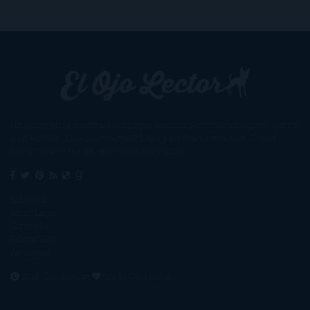
Un lector en la sombra. Escribo por escribir. Recomiendo libros. Blanco
y en botella. ¿Qué queréis más? Leed y no veáis tanta tele. O leed
mientras veis la tele, que eso es muy sano.
Sobre mí
Aviso Legal
Contacto
Editoriales
Ayúdame
2016. Creado con
por
El Ojo Lector
.