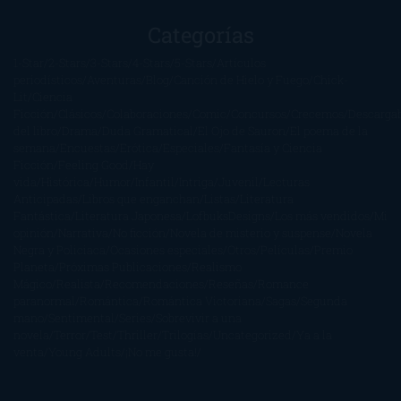
Categorías
1-Star
2-Stars
3-Stars
4-Stars
5-Stars
Artículos
periodísticos
Aventuras
Blog
Canción de Hielo y Fuego
Chick-
Lit
Ciencia
Ficción
Clásicos
Colaboraciones
Comic
Concursos
Crecemos
Descarga
del libro
Drama
Duda Gramatical
El Ojo de Sauron
El poema de la
semana
Encuestas
Erótica
Especiales
Fantasía y Ciencia
Ficción
Feeling Good
Hay
vida
Histórica
Humor
Infantil
Intriga
Juvenil
Lecturas
Anticipadas
Libros que enganchan
Listas
Literatura
Fantástica
Literatura Japonesa
LofbuksDesigns
Los más vendidos
Mi
opinión
Narrativa
No ficción
Novela de misterio y suspense
Novela
Negra y Policiaca
Ocasiones especiales
Otros
Películas
Premio
Planeta
Próximas Publicaciones
Realismo
Mágico
Realista
Recomendaciones
Reseñas
Romance
paranormal
Romántica
Romántica Victoriana
Sagas
Segunda
mano
Sentimental
Series
Sobrevivir a una
novela
Terror
Test
Thriller
Trilogías
Uncategorized
Ya a la
venta
Young Adults
¡No me gusta!