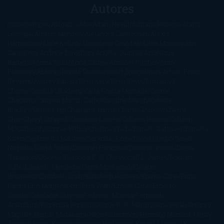
Autores
@ZoeSwinger
Abigail Gibbs
Adam Nevill
Adriana Rubens
Alaitz
Leceaga
Alberto Méndez
Alejandro Castroguer
Alexis
Harrington
Alice Kellen
Almudena Grandes
Altea Morgan
Ana
Cantarero
Andrew Davidson
Ángela Quintas
Angélique
Barbérat
Anna Todd
Anna Zaires
Annabel Pitcher
Anny
Peterson
Antonio Dikele Distefano
Art Spiegelman
Arturo Pérez-
Reverte
Audrey Carlan
Beth Kery
Beth Revis
Brittainy C.
Cherry
Camilla Läckberg
Carla Gràcia Mercadé
Carme
Chaparro
Carmen Martín Gaite
Caroline March
Celeste
Bradley
Celeste Ng
Charlaine Harris
Charles Dubow
Cherry
Chic
Cheryl Strayed
Christina Lauren
Colleen Hoover
Colleen
McCullough
Connie Willis
Cristina Prada
Daniel Glattauer
Daniela
Krien
Daphne du Maurier
Darynda Jones
David Crespo
David
Nicholls
David Safier
Deborah Harkness
Deborah Install
Diana
Gabaldon
Dolores Redondo
E. O. Chirovici
E.L. James
Eckhart
Tolle
Eduardo Mendoza
Elena Montagud
Elísabet
Benavent
Elisabeth Craft
Elisabeth Kostova
Emma Cline
Enric
Pardo
Erin Morgenstern
Erin Watt
Ernest Cline
Ernesto
Sábato
Estefanía Salyers
Federico Moccia
Fernando
Aramburu
Florencia Bonelli
George R. R. Martin
Gina Peral
Gregory
Maguire
Haruki Murakami
Helen Simonson
Henning Mankell
Henry
James
Hiromi Kawakami
Irene Hall
Isabel Keats
J. Lynn
J.K.