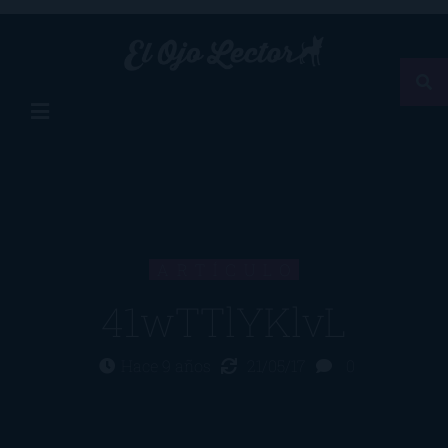
ARTÍCULO
41wTTlYKlvL
Hace 9 años
21/05/17
0