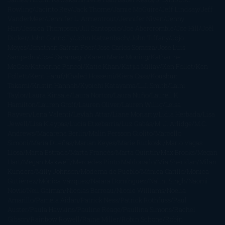
Rowling
Jacinto Rey
Jack Thorne
Jamie McGuire
Jeff Lindsay
Jeff
VanderMeer
Jennifer L. Armentrout
Jennifer Niven
Jenny
Han
Jessica Thompson
Jill Santopolo
Joe Abercrombie
Joe Hill
Joël
Dicker
John Connolly
John Katzenbach
John Tiffany
Jojo
Moyes
Jonathan Safran Foer
Jose Carlos Somoza
Jose Luis
Sampedro
José Saramago
Karen Marie Moning
Katharine
McGee
Katherine Pancol
Katie Khan
Katjia Millay
Ken Follet
Ken
Follett
Kent Haruf
Khaled Hosseini
Kiera Cass
Koushun
Takami
Kristin Hannah
Kyoichi Katayama
L.J. Smith
Laini
Taylor
Laura Kinsale
Laura Norton
Laura Nuño
Laurell K.
Hamilton
Lauren Groff
Lauren Oliver
Lauren Willig
Leisa
Rayven
Lena Valenti
Leylah Attar
Liane Moriarty
Lidia Herbada
Lisa
Jewell
Lisa Kleypas
Lucía Etxebarria
Luz Gabás
M. J. Arlidge
M.C.
Andrews
Macarena Berlín
Malin Persson Giolito
Marcello
Simoni
María Dueñas
Marian Keyes
Marie Rutkoski
Mario Vagas
Llosa
Marta Estrada
Marta Francés
Marta Quintín
Max Brooks
Megan
Hart
Megan Maxwell
Mercedes Pinto Maldonado
Mia Sheridan
Milan
Kundera
Milly Johnson
Moderna de Pueblo
Mónica Carillo
Mónica
Gutiérrez
Mónica Vázquez
Naiara Domínguez
Nalini Singh
Naomi
Novik
Neil Gaiman
Nicolas Barreau
Nicole Williams
Noelia
Amarillo
Pamela Aidan
Patrick Ness
Patrick Rothfuss
Paul
Auster
Paula Hawkins
Pauline Réage
Paullina Simons
Rachel
Gibson
Rainbow Rowell
Raine Miller
Robin Schone
Robin