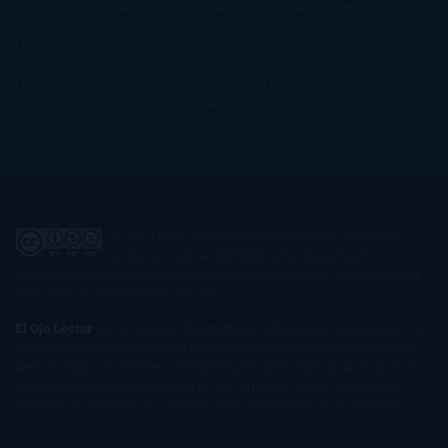
Scoresby
Ruth Ware
S. J. Hooks
Sally Thorne
Sam Savage
Samantha
Young
Sandra Brown
Sara Ballarín
Sara Mesa
Sarah J. Maas
Sarah
Lark
Sarah MacLean
Saray García
Shari Lapena
Shea Olsen
Sherry
Thomas
Sophie Hannah
Sophie Kinsella
Stephen Chbosky
Stieg
Larsson
Susan Elizabeth Phillips
Susanna Kearsley
Suzanne
Collins
Sylvain Reynard
Sylvia Day
Tabitha Suzuma
Terry
Pratchett
Tracey Garvis Graves
Valerio Massimo Manfredi
Veronica
Rossi
Xuso Jones
Zahara
El Ojo Lector
by
www.elojolector.com
is licensed
under a
Creative Commons Reconocimiento-
NoComercial-SinObraDerivada 3.0 Unported License
. Creado a partir
de la obra en
www.elojolector.com
.
El Ojo Lector
participa en el Programa de Afiliados de Amazon EU, un
programa de publicidad para afiliados diseñado para ofrecer a sitios
web un modo de obtener comisiones por publicidad, publicitando e
incluyendo enlaces a Amazon.co.uk/ Amazon.de/ de.buyvip.com /
Amazon.fr/ Amazon.it/ it.buyvip.com/ Amazon.es/ es.buyvip.com.