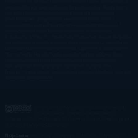
Kundera
Milly Johnson
Moderna de Pueblo
Mónica Carillo
Mónica
Gutiérrez
Mónica Vázquez
Naiara Domínguez
Nalini Singh
Naomi
Novik
Neil Gaiman
Nicolas Barreau
Nicole Williams
Noelia
Amarillo
Pamela Aidan
Patrick Ness
Patrick Rothfuss
Paul
Auster
Paula Hawkins
Pauline Réage
Paullina Simons
Rachel
Gibson
Rainbow Rowell
Raine Miller
Robin Schone
Robin
Scoresby
Ruth Ware
S. J. Hooks
Sally Thorne
Sam Savage
Samantha
Young
Sandra Brown
Sara Ballarín
Sara Mesa
Sarah J. Maas
Sarah
Lark
Sarah MacLean
Saray García
Shari Lapena
Shea Olsen
Sherry
Thomas
Sophie Hannah
Sophie Kinsella
Stephen Chbosky
Stieg
Larsson
Susan Elizabeth Phillips
Susanna Kearsley
Suzanne
Collins
Sylvain Reynard
Sylvia Day
Tabitha Suzuma
Terry
Pratchett
Tracey Garvis Graves
Valerio Massimo Manfredi
Veronica
Rossi
Xuso Jones
Zahara
El Ojo Lector
by
www.elojolector.com
is licensed
under a
Creative Commons Reconocimiento-
NoComercial-SinObraDerivada 3.0 Unported License
. Creado a partir
de la obra en
www.elojolector.com
.
El Ojo Lector
participa en el Programa de Afiliados de Amazon EU, un