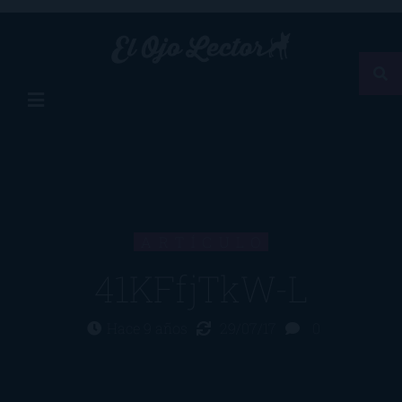
ARTÍCULO
41KFfjTkW-L
Hace 9 años
29/07/17
0