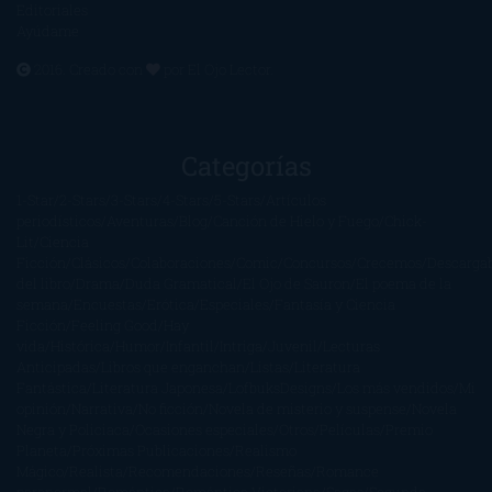
Editoriales
Ayúdame
2016. Creado con
por
El Ojo Lector
.
Categorías
1-Star
2-Stars
3-Stars
4-Stars
5-Stars
Artículos
periodísticos
Aventuras
Blog
Canción de Hielo y Fuego
Chick-
Lit
Ciencia
Ficción
Clásicos
Colaboraciones
Comic
Concursos
Crecemos
Descarga
del libro
Drama
Duda Gramatical
El Ojo de Sauron
El poema de la
semana
Encuestas
Erótica
Especiales
Fantasía y Ciencia
Ficción
Feeling Good
Hay
vida
Histórica
Humor
Infantil
Intriga
Juvenil
Lecturas
Anticipadas
Libros que enganchan
Listas
Literatura
Fantástica
Literatura Japonesa
LofbuksDesigns
Los más vendidos
Mi
opinión
Narrativa
No ficción
Novela de misterio y suspense
Novela
Negra y Policiaca
Ocasiones especiales
Otros
Películas
Premio
Planeta
Próximas Publicaciones
Realismo
Mágico
Realista
Recomendaciones
Reseñas
Romance