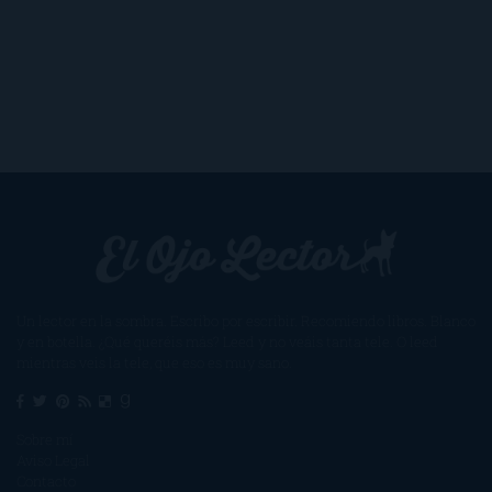
Un lector en la sombra. Escribo por escribir. Recomiendo libros. Blanco
y en botella. ¿Qué queréis más? Leed y no veáis tanta tele. O leed
mientras veis la tele, que eso es muy sano.
Sobre mí
Aviso Legal
Contacto