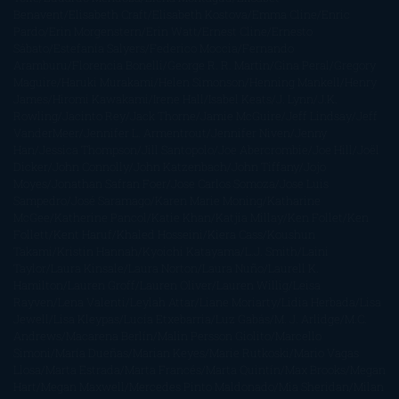
Benavent
Elisabeth Craft
Elisabeth Kostova
Emma Cline
Enric
Pardo
Erin Morgenstern
Erin Watt
Ernest Cline
Ernesto
Sábato
Estefanía Salyers
Federico Moccia
Fernando
Aramburu
Florencia Bonelli
George R. R. Martin
Gina Peral
Gregory
Maguire
Haruki Murakami
Helen Simonson
Henning Mankell
Henry
James
Hiromi Kawakami
Irene Hall
Isabel Keats
J. Lynn
J.K.
Rowling
Jacinto Rey
Jack Thorne
Jamie McGuire
Jeff Lindsay
Jeff
VanderMeer
Jennifer L. Armentrout
Jennifer Niven
Jenny
Han
Jessica Thompson
Jill Santopolo
Joe Abercrombie
Joe Hill
Joël
Dicker
John Connolly
John Katzenbach
John Tiffany
Jojo
Moyes
Jonathan Safran Foer
Jose Carlos Somoza
Jose Luis
Sampedro
José Saramago
Karen Marie Moning
Katharine
McGee
Katherine Pancol
Katie Khan
Katjia Millay
Ken Follet
Ken
Follett
Kent Haruf
Khaled Hosseini
Kiera Cass
Koushun
Takami
Kristin Hannah
Kyoichi Katayama
L.J. Smith
Laini
Taylor
Laura Kinsale
Laura Norton
Laura Nuño
Laurell K.
Hamilton
Lauren Groff
Lauren Oliver
Lauren Willig
Leisa
Rayven
Lena Valenti
Leylah Attar
Liane Moriarty
Lidia Herbada
Lisa
Jewell
Lisa Kleypas
Lucía Etxebarria
Luz Gabás
M. J. Arlidge
M.C.
Andrews
Macarena Berlín
Malin Persson Giolito
Marcello
Simoni
María Dueñas
Marian Keyes
Marie Rutkoski
Mario Vagas
Llosa
Marta Estrada
Marta Francés
Marta Quintín
Max Brooks
Megan
Hart
Megan Maxwell
Mercedes Pinto Maldonado
Mia Sheridan
Milan