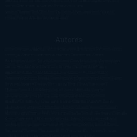
paranormal
Romántica
Romántica Victoriana
Sagas
Segunda
mano
Sentimental
Series
Sobrevivir a una
novela
Terror
Test
Thriller
Trilogías
Uncategorized
Ya a la
venta
Young Adults
¡No me gusta!
Autores
@ZoeSwinger
Abigail Gibbs
Adam Nevill
Adriana Rubens
Alaitz
Leceaga
Alberto Méndez
Alejandro Castroguer
Alexis
Harrington
Alice Kellen
Almudena Grandes
Altea Morgan
Ana
Cantarero
Andrew Davidson
Ángela Quintas
Angélique
Barbérat
Anna Todd
Anna Zaires
Annabel Pitcher
Anny
Peterson
Antonio Dikele Distefano
Art Spiegelman
Arturo Pérez-
Reverte
Audrey Carlan
Beth Kery
Beth Revis
Brittainy C.
Cherry
Camilla Läckberg
Carla Gràcia Mercadé
Carme
Chaparro
Carmen Martín Gaite
Caroline March
Celeste
Bradley
Celeste Ng
Charlaine Harris
Charles Dubow
Cherry
Chic
Cheryl Strayed
Christina Lauren
Colleen Hoover
Colleen
McCullough
Connie Willis
Cristina Prada
Daniel Glattauer
Daniela
Krien
Daphne du Maurier
Darynda Jones
David Crespo
David
Nicholls
David Safier
Deborah Harkness
Deborah Install
Diana
Gabaldon
Dolores Redondo
E. O. Chirovici
E.L. James
Eckhart
Tolle
Eduardo Mendoza
Elena Montagud
Elísabet