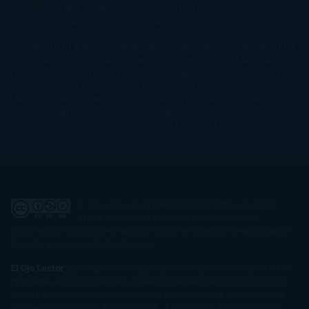
Amarillo
Pamela Aidan
Patrick Ness
Patrick Rothfuss
Paul
Auster
Paula Hawkins
Pauline Réage
Paullina Simons
Rachel
Gibson
Rainbow Rowell
Raine Miller
Robin Schone
Robin
Scoresby
Ruth Ware
S. J. Hooks
Sally Thorne
Sam Savage
Samantha
Young
Sandra Brown
Sara Ballarín
Sara Mesa
Sarah J. Maas
Sarah
Lark
Sarah MacLean
Saray García
Shari Lapena
Shea Olsen
Sherry
Thomas
Sophie Hannah
Sophie Kinsella
Stephen Chbosky
Stieg
Larsson
Susan Elizabeth Phillips
Susanna Kearsley
Suzanne
Collins
Sylvain Reynard
Sylvia Day
Tabitha Suzuma
Terry
Pratchett
Tracey Garvis Graves
Valerio Massimo Manfredi
Veronica
Rossi
Xuso Jones
Zahara
El Ojo Lector
by
www.elojolector.com
is licensed
under a
Creative Commons Reconocimiento-
NoComercial-SinObraDerivada 3.0 Unported License
. Creado a partir
de la obra en
www.elojolector.com
.
El Ojo Lector
participa en el Programa de Afiliados de Amazon EU, un
programa de publicidad para afiliados diseñado para ofrecer a sitios
web un modo de obtener comisiones por publicidad, publicitando e
incluyendo enlaces a Amazon.co.uk/ Amazon.de/ de.buyvip.com /