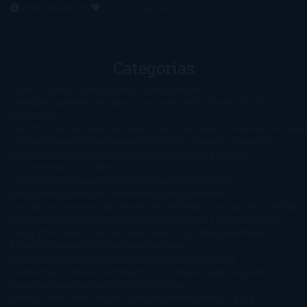
2016. Creado con
por
El Ojo Lector
.
Categorías
1-Star
2-Stars
3-Stars
4-Stars
5-Stars
Artículos
periodísticos
Aventuras
Blog
Canción de Hielo y Fuego
Chick-
Lit
Ciencia
Ficción
Clásicos
Colaboraciones
Comic
Concursos
Crecemos
Descarga
del libro
Drama
Duda Gramatical
El Ojo de Sauron
El poema de la
semana
Encuestas
Erótica
Especiales
Fantasía y Ciencia
Ficción
Feeling Good
Hay
vida
Histórica
Humor
Infantil
Intriga
Juvenil
Lecturas
Anticipadas
Libros que enganchan
Listas
Literatura
Fantástica
Literatura Japonesa
LofbuksDesigns
Los más vendidos
Mi
opinión
Narrativa
No ficción
Novela de misterio y suspense
Novela
Negra y Policiaca
Ocasiones especiales
Otros
Películas
Premio
Planeta
Próximas Publicaciones
Realismo
Mágico
Realista
Recomendaciones
Reseñas
Romance
paranormal
Romántica
Romántica Victoriana
Sagas
Segunda
mano
Sentimental
Series
Sobrevivir a una
novela
Terror
Test
Thriller
Trilogías
Uncategorized
Ya a la