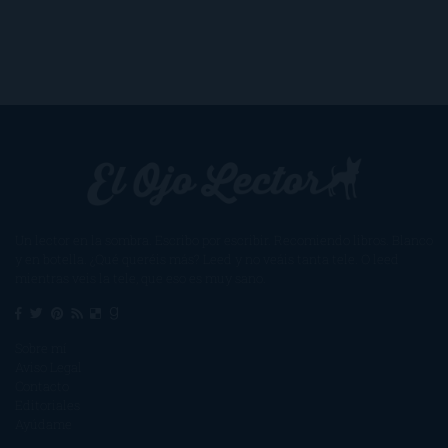
Un lector en la sombra. Escribo por escribir. Recomiendo libros. Blanco
y en botella. ¿Qué queréis más? Leed y no veáis tanta tele. O leed
mientras veis la tele, que eso es muy sano.
Sobre mí
Aviso Legal
Contacto
Editoriales
Ayúdame