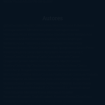
venta
Young Adults
¡No me gusta!
Autores
@ZoeSwinger
Abigail Gibbs
Adam Nevill
Adriana Rubens
Alaitz
Leceaga
Alberto Méndez
Alejandro Castroguer
Alexis
Harrington
Alice Kellen
Almudena Grandes
Altea Morgan
Ana
Cantarero
Andrew Davidson
Ángela Quintas
Angélique
Barbérat
Anna Todd
Anna Zaires
Annabel Pitcher
Anny
Peterson
Antonio Dikele Distefano
Art Spiegelman
Arturo Pérez-
Reverte
Audrey Carlan
Beth Kery
Beth Revis
Brittainy C.
Cherry
Camilla Läckberg
Carla Gràcia Mercadé
Carme
Chaparro
Carmen Martín Gaite
Caroline March
Celeste
Bradley
Celeste Ng
Charlaine Harris
Charles Dubow
Cherry
Chic
Cheryl Strayed
Christina Lauren
Colleen Hoover
Colleen
McCullough
Connie Willis
Cristina Prada
Daniel Glattauer
Daniela
Krien
Daphne du Maurier
Darynda Jones
David Crespo
David
Nicholls
David Safier
Deborah Harkness
Deborah Install
Diana
Gabaldon
Dolores Redondo
E. O. Chirovici
E.L. James
Eckhart
Tolle
Eduardo Mendoza
Elena Montagud
Elísabet
Benavent
Elisabeth Craft
Elisabeth Kostova
Emma Cline
Enric
Pardo
Erin Morgenstern
Erin Watt
Ernest Cline
Ernesto