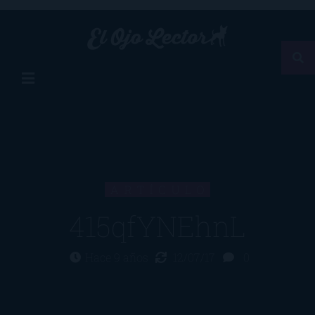
ARTÍCULO
415qfYNEhnL
Hace 9 años
12/07/17
0