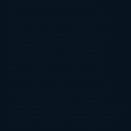
Sábato
Estefanía Salyers
Federico Moccia
Fernando
Aramburu
Florencia Bonelli
George R. R. Martin
Gina Peral
Gregory
Maguire
Haruki Murakami
Helen Simonson
Henning Mankell
Henry
James
Hiromi Kawakami
Irene Hall
Isabel Keats
J. Lynn
J.K.
Rowling
Jacinto Rey
Jack Thorne
Jamie McGuire
Jeff Lindsay
Jeff
VanderMeer
Jennifer L. Armentrout
Jennifer Niven
Jenny
Han
Jessica Thompson
Jill Santopolo
Joe Abercrombie
Joe Hill
Joël
Dicker
John Connolly
John Katzenbach
John Tiffany
Jojo
Moyes
Jonathan Safran Foer
Jose Carlos Somoza
Jose Luis
Sampedro
José Saramago
Karen Marie Moning
Katharine
McGee
Katherine Pancol
Katie Khan
Katjia Millay
Ken Follet
Ken
Follett
Kent Haruf
Khaled Hosseini
Kiera Cass
Koushun
Takami
Kristin Hannah
Kyoichi Katayama
L.J. Smith
Laini
Taylor
Laura Kinsale
Laura Norton
Laura Nuño
Laurell K.
Hamilton
Lauren Groff
Lauren Oliver
Lauren Willig
Leisa
Rayven
Lena Valenti
Leylah Attar
Liane Moriarty
Lidia Herbada
Lisa
Jewell
Lisa Kleypas
Lucía Etxebarria
Luz Gabás
M. J. Arlidge
M.C.
Andrews
Macarena Berlín
Malin Persson Giolito
Marcello
Simoni
María Dueñas
Marian Keyes
Marie Rutkoski
Mario Vagas
Llosa
Marta Estrada
Marta Francés
Marta Quintín
Max Brooks
Megan
Hart
Megan Maxwell
Mercedes Pinto Maldonado
Mia Sheridan
Milan
Kundera
Milly Johnson
Moderna de Pueblo
Mónica Carillo
Mónica
Gutiérrez
Mónica Vázquez
Naiara Domínguez
Nalini Singh
Naomi
Novik
Neil Gaiman
Nicolas Barreau
Nicole Williams
Noelia