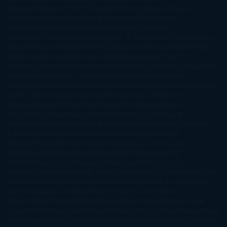
Benavent
Elisabeth Craft
Elisabeth Kostova
Emma Cline
Enric
Pardo
Erin Morgenstern
Erin Watt
Ernest Cline
Ernesto
Sábato
Estefanía Salyers
Federico Moccia
Fernando
Aramburu
Florencia Bonelli
George R. R. Martin
Gina Peral
Gregory
Maguire
Haruki Murakami
Helen Simonson
Henning Mankell
Henry
James
Hiromi Kawakami
Irene Hall
Isabel Keats
J. Lynn
J.K.
Rowling
Jacinto Rey
Jack Thorne
Jamie McGuire
Jeff Lindsay
Jeff
VanderMeer
Jennifer L. Armentrout
Jennifer Niven
Jenny
Han
Jessica Thompson
Jill Santopolo
Joe Abercrombie
Joe Hill
Joël
Dicker
John Connolly
John Katzenbach
John Tiffany
Jojo
Moyes
Jonathan Safran Foer
Jose Carlos Somoza
Jose Luis
Sampedro
José Saramago
Karen Marie Moning
Katharine
McGee
Katherine Pancol
Katie Khan
Katjia Millay
Ken Follet
Ken
Follett
Kent Haruf
Khaled Hosseini
Kiera Cass
Koushun
Takami
Kristin Hannah
Kyoichi Katayama
L.J. Smith
Laini
Taylor
Laura Kinsale
Laura Norton
Laura Nuño
Laurell K.
Hamilton
Lauren Groff
Lauren Oliver
Lauren Willig
Leisa
Rayven
Lena Valenti
Leylah Attar
Liane Moriarty
Lidia Herbada
Lisa
Jewell
Lisa Kleypas
Lucía Etxebarria
Luz Gabás
M. J. Arlidge
M.C.
Andrews
Macarena Berlín
Malin Persson Giolito
Marcello
Simoni
María Dueñas
Marian Keyes
Marie Rutkoski
Mario Vagas
Llosa
Marta Estrada
Marta Francés
Marta Quintín
Max Brooks
Megan
Hart
Megan Maxwell
Mercedes Pinto Maldonado
Mia Sheridan
Milan