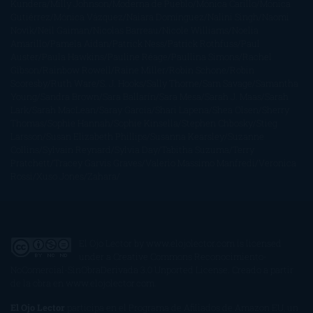
Kundera
Milly Johnson
Moderna de Pueblo
Mónica Carillo
Mónica
Gutiérrez
Mónica Vázquez
Naiara Domínguez
Nalini Singh
Naomi
Novik
Neil Gaiman
Nicolas Barreau
Nicole Williams
Noelia
Amarillo
Pamela Aidan
Patrick Ness
Patrick Rothfuss
Paul
Auster
Paula Hawkins
Pauline Réage
Paullina Simons
Rachel
Gibson
Rainbow Rowell
Raine Miller
Robin Schone
Robin
Scoresby
Ruth Ware
S. J. Hooks
Sally Thorne
Sam Savage
Samantha
Young
Sandra Brown
Sara Ballarín
Sara Mesa
Sarah J. Maas
Sarah
Lark
Sarah MacLean
Saray García
Shari Lapena
Shea Olsen
Sherry
Thomas
Sophie Hannah
Sophie Kinsella
Stephen Chbosky
Stieg
Larsson
Susan Elizabeth Phillips
Susanna Kearsley
Suzanne
Collins
Sylvain Reynard
Sylvia Day
Tabitha Suzuma
Terry
Pratchett
Tracey Garvis Graves
Valerio Massimo Manfredi
Veronica
Rossi
Xuso Jones
Zahara
El Ojo Lector
by
www.elojolector.com
is licensed
under a
Creative Commons Reconocimiento-
NoComercial-SinObraDerivada 3.0 Unported License
. Creado a partir
de la obra en
www.elojolector.com
.
El Ojo Lector
participa en el Programa de Afiliados de Amazon EU, un