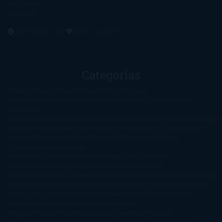
Editoriales
Ayúdame
2016. Creado con
por
El Ojo Lector
.
Categorías
1-Star
2-Stars
3-Stars
4-Stars
5-Stars
Artículos
periodísticos
Aventuras
Blog
Canción de Hielo y Fuego
Chick-
Lit
Ciencia
Ficción
Clásicos
Colaboraciones
Comic
Concursos
Crecemos
Descarga
del libro
Drama
Duda Gramatical
El Ojo de Sauron
El poema de la
semana
Encuestas
Erótica
Especiales
Fantasía y Ciencia
Ficción
Feeling Good
Hay
vida
Histórica
Humor
Infantil
Intriga
Juvenil
Lecturas
Anticipadas
Libros que enganchan
Listas
Literatura
Fantástica
Literatura Japonesa
LofbuksDesigns
Los más vendidos
Mi
opinión
Narrativa
No ficción
Novela de misterio y suspense
Novela
Negra y Policiaca
Ocasiones especiales
Otros
Películas
Premio
Planeta
Próximas Publicaciones
Realismo
Mágico
Realista
Recomendaciones
Reseñas
Romance