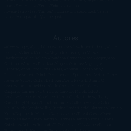
paranormal
Romántica
Romántica Victoriana
Sagas
Segunda
mano
Sentimental
Series
Sobrevivir a una
novela
Terror
Test
Thriller
Trilogías
Uncategorized
Ya a la
venta
Young Adults
¡No me gusta!
Autores
@ZoeSwinger
Abigail Gibbs
Adam Nevill
Adriana Rubens
Alaitz
Leceaga
Alberto Méndez
Alejandro Castroguer
Alexis
Harrington
Alice Kellen
Almudena Grandes
Altea Morgan
Ana
Cantarero
Andrew Davidson
Ángela Quintas
Angélique
Barbérat
Anna Todd
Anna Zaires
Annabel Pitcher
Anny
Peterson
Antonio Dikele Distefano
Art Spiegelman
Arturo Pérez-
Reverte
Audrey Carlan
Beth Kery
Beth Revis
Brittainy C.
Cherry
Camilla Läckberg
Carla Gràcia Mercadé
Carme
Chaparro
Carmen Martín Gaite
Caroline March
Celeste
Bradley
Celeste Ng
Charlaine Harris
Charles Dubow
Cherry
Chic
Cheryl Strayed
Christina Lauren
Colleen Hoover
Colleen
McCullough
Connie Willis
Cristina Prada
Daniel Glattauer
Daniela
Krien
Daphne du Maurier
Darynda Jones
David Crespo
David
Nicholls
David Safier
Deborah Harkness
Deborah Install
Diana
Gabaldon
Dolores Redondo
E. O. Chirovici
E.L. James
Eckhart
Tolle
Eduardo Mendoza
Elena Montagud
Elísabet