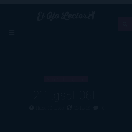
ARTÍCULO
211tgs5L06L
Hace 10 años
11/12/16
0