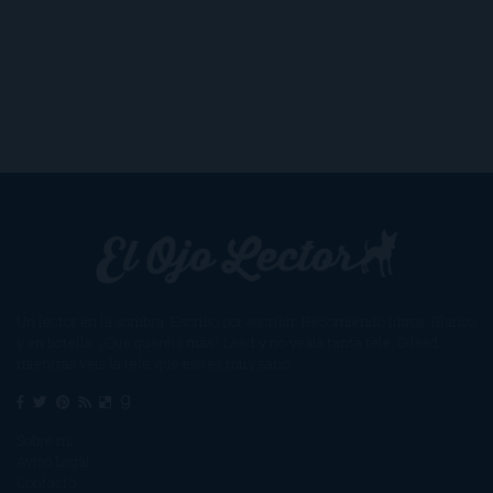
Un lector en la sombra. Escribo por escribir. Recomiendo libros. Blanco
y en botella. ¿Qué queréis más? Leed y no veáis tanta tele. O leed
mientras veis la tele, que eso es muy sano.
Sobre mí
Aviso Legal
Contacto