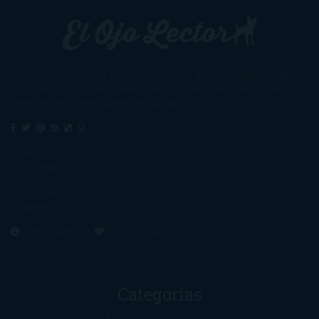
Un lector en la sombra. Escribo por escribir. Recomiendo libros. Blanco
y en botella. ¿Qué queréis más? Leed y no veáis tanta tele. O leed
mientras veis la tele, que eso es muy sano.
Sobre mí
Aviso Legal
Contacto
Editoriales
Ayúdame
2016. Creado con
por
El Ojo Lector
.
Categorías
1-Star
2-Stars
3-Stars
4-Stars
5-Stars
Artículos