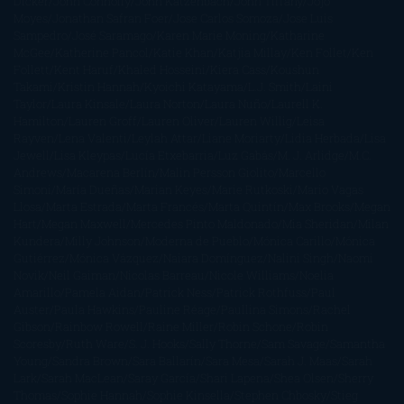
Dicker
John Connolly
John Katzenbach
John Tiffany
Jojo
Moyes
Jonathan Safran Foer
Jose Carlos Somoza
Jose Luis
Sampedro
José Saramago
Karen Marie Moning
Katharine
McGee
Katherine Pancol
Katie Khan
Katjia Millay
Ken Follet
Ken
Follett
Kent Haruf
Khaled Hosseini
Kiera Cass
Koushun
Takami
Kristin Hannah
Kyoichi Katayama
L.J. Smith
Laini
Taylor
Laura Kinsale
Laura Norton
Laura Nuño
Laurell K.
Hamilton
Lauren Groff
Lauren Oliver
Lauren Willig
Leisa
Rayven
Lena Valenti
Leylah Attar
Liane Moriarty
Lidia Herbada
Lisa
Jewell
Lisa Kleypas
Lucía Etxebarria
Luz Gabás
M. J. Arlidge
M.C.
Andrews
Macarena Berlín
Malin Persson Giolito
Marcello
Simoni
María Dueñas
Marian Keyes
Marie Rutkoski
Mario Vagas
Llosa
Marta Estrada
Marta Francés
Marta Quintín
Max Brooks
Megan
Hart
Megan Maxwell
Mercedes Pinto Maldonado
Mia Sheridan
Milan
Kundera
Milly Johnson
Moderna de Pueblo
Mónica Carillo
Mónica
Gutiérrez
Mónica Vázquez
Naiara Domínguez
Nalini Singh
Naomi
Novik
Neil Gaiman
Nicolas Barreau
Nicole Williams
Noelia
Amarillo
Pamela Aidan
Patrick Ness
Patrick Rothfuss
Paul
Auster
Paula Hawkins
Pauline Réage
Paullina Simons
Rachel
Gibson
Rainbow Rowell
Raine Miller
Robin Schone
Robin
Scoresby
Ruth Ware
S. J. Hooks
Sally Thorne
Sam Savage
Samantha
Young
Sandra Brown
Sara Ballarín
Sara Mesa
Sarah J. Maas
Sarah
Lark
Sarah MacLean
Saray García
Shari Lapena
Shea Olsen
Sherry
Thomas
Sophie Hannah
Sophie Kinsella
Stephen Chbosky
Stieg