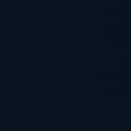
Harrington
Alice Kellen
Almudena Grandes
Altea Morgan
Ana
Cantarero
Andrew Davidson
Ángela Quintas
Angélique
Barbérat
Anna Todd
Anna Zaires
Annabel Pitcher
Anny
Peterson
Antonio Dikele Distefano
Art Spiegelman
Arturo Pérez-
Reverte
Audrey Carlan
Beth Kery
Beth Revis
Brittainy C.
Cherry
Camilla Läckberg
Carla Gràcia Mercadé
Carme
Chaparro
Carmen Martín Gaite
Caroline March
Celeste
Bradley
Celeste Ng
Charlaine Harris
Charles Dubow
Cherry
Chic
Cheryl Strayed
Christina Lauren
Colleen Hoover
Colleen
McCullough
Connie Willis
Cristina Prada
Daniel Glattauer
Daniela
Krien
Daphne du Maurier
Darynda Jones
David Crespo
David
Nicholls
David Safier
Deborah Harkness
Deborah Install
Diana
Gabaldon
Dolores Redondo
E. O. Chirovici
E.L. James
Eckhart
Tolle
Eduardo Mendoza
Elena Montagud
Elísabet
Benavent
Elisabeth Craft
Elisabeth Kostova
Emma Cline
Enric
Pardo
Erin Morgenstern
Erin Watt
Ernest Cline
Ernesto
Sábato
Estefanía Salyers
Federico Moccia
Fernando
Aramburu
Florencia Bonelli
George R. R. Martin
Gina Peral
Gregory
Maguire
Haruki Murakami
Helen Simonson
Henning Mankell
Henry
James
Hiromi Kawakami
Irene Hall
Isabel Keats
J. Lynn
J.K.
Rowling
Jacinto Rey
Jack Thorne
Jamie McGuire
Jeff Lindsay
Jeff
VanderMeer
Jennifer L. Armentrout
Jennifer Niven
Jenny
Han
Jessica Thompson
Jill Santopolo
Joe Abercrombie
Joe Hill
Joël