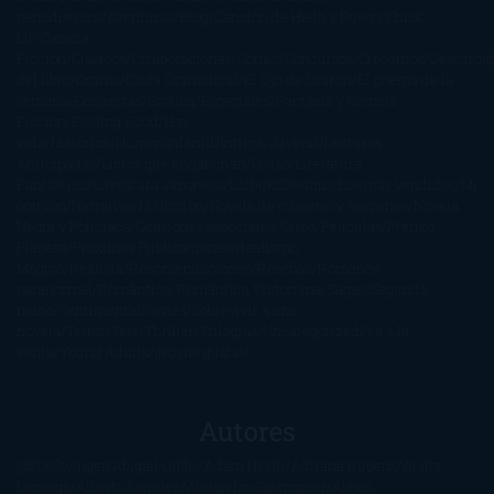
periodísticos
Aventuras
Blog
Canción de Hielo y Fuego
Chick-
Lit
Ciencia
Ficción
Clásicos
Colaboraciones
Comic
Concursos
Crecemos
Descarga
del libro
Drama
Duda Gramatical
El Ojo de Sauron
El poema de la
semana
Encuestas
Erótica
Especiales
Fantasía y Ciencia
Ficción
Feeling Good
Hay
vida
Histórica
Humor
Infantil
Intriga
Juvenil
Lecturas
Anticipadas
Libros que enganchan
Listas
Literatura
Fantástica
Literatura Japonesa
LofbuksDesigns
Los más vendidos
Mi
opinión
Narrativa
No ficción
Novela de misterio y suspense
Novela
Negra y Policiaca
Ocasiones especiales
Otros
Películas
Premio
Planeta
Próximas Publicaciones
Realismo
Mágico
Realista
Recomendaciones
Reseñas
Romance
paranormal
Romántica
Romántica Victoriana
Sagas
Segunda
mano
Sentimental
Series
Sobrevivir a una
novela
Terror
Test
Thriller
Trilogías
Uncategorized
Ya a la
venta
Young Adults
¡No me gusta!
Autores
@ZoeSwinger
Abigail Gibbs
Adam Nevill
Adriana Rubens
Alaitz
Leceaga
Alberto Méndez
Alejandro Castroguer
Alexis